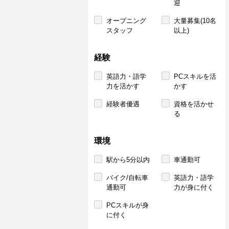
迎
オープニング
大量募集(10名
スタッフ
以上)
経験
英語力・語学
PCスキルを活
力を活かす
かす
経験者優遇
資格を活かせ
る
環境
駅から5分以内
車通勤可
バイク/自転車
英語力・語学
通勤可
力が身に付く
PCスキルが身
に付く