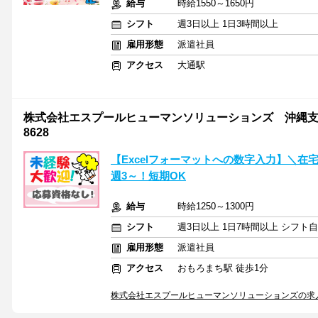
給与
時給1550～1650円
シフト
週3日以上 1日3時間以上
雇用形態
派遣社員
アクセス
大通駅
株式会社エスプールヒューマンソリューションズ 沖縄支店 
8628
【Excelフォーマットへの数字入力】＼在宅
週3～！短期OK
給与
時給1250～1300円
シフト
週3日以上 1日7時間以上 シフト
雇用形態
派遣社員
アクセス
おもろまち駅 徒歩1分
株式会社エスプールヒューマンソリューションズの求