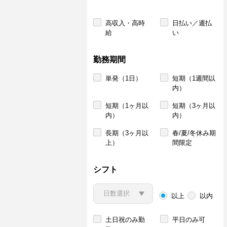
高収入・高時
日払い／週払
給
い
勤務期間
単発（1日）
短期（1週間以
内）
短期（1ヶ月以
短期（3ヶ月以
内）
内）
長期（3ヶ月以
春/夏/冬休み期
上）
間限定
シフト
以上
以内
土日祝のみ勤
平日のみ可