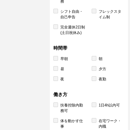
務
シフト自由・
フレックスタ
自己申告
イム制
完全週休2日制
(土日祝休み)
時間帯
早朝
朝
昼
夕方
夜
夜勤
働き方
扶養控除内勤
1日4h以内可
務可
体を動かす仕
在宅ワーク・
事
内職