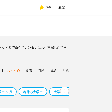
履歴
保存
人など希望条件でカンタンにお仕事探しができ
|
おすすめ
新着
時給
日給
月給
学生 ２月
春休み大学生
大学生春休み
学歴 大学生