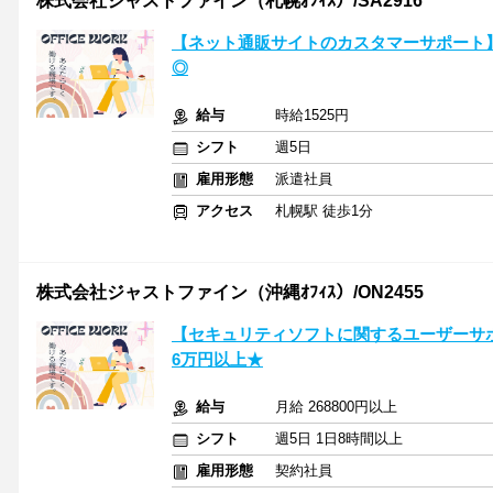
株式会社ジャストファイン（札幌ｵﾌｨｽ）/SA2916
【ネット通販サイトのカスタマーサポート
◎
給与
時給1525円
シフト
週5日
雇用形態
派遣社員
アクセス
札幌駅 徒歩1分
株式会社ジャストファイン（沖縄ｵﾌｨｽ）/ON2455
【セキュリティソフトに関するユーザーサ
6万円以上★
給与
月給 268800円以上
シフト
週5日 1日8時間以上
雇用形態
契約社員