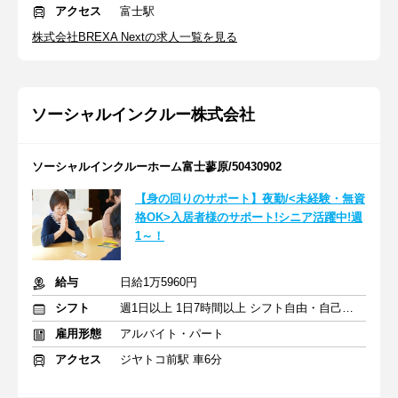
アクセス
富士駅
株式会社BREXA Nextの求人一覧を見る
ソーシャルインクルー株式会社
ソーシャルインクルーホーム富士蓼原/50430902
【身の回りのサポート】夜勤/<未経験・無資
格OK>入居者様のサポート!シニア活躍中!週
1～！
給与
日給1万5960円
シフト
週1日以上 1日7時間以上 シフト自由・自己申告
雇用形態
アルバイト・パート
アクセス
ジヤトコ前駅 車6分