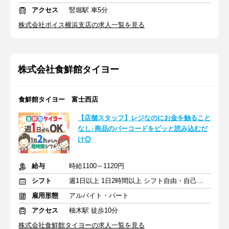
アクセス
竪堀駅 車5分
株式会社ボイス横浜支店の求人一覧を見る
株式会社食鮮館タイヨー
食鮮館タイヨー 富士西店
【店舗スタッフ】レジなのにお金を触ること
なし♪商品のバーコードをピッと読み込むだ
け◎
給与
時給1100～1120円
シフト
週1日以上 1日2時間以上 シフト自由・自己申告
雇用形態
アルバイト・パート
アクセス
柚木駅 徒歩10分
株式会社食鮮館タイヨーの求人一覧を見る