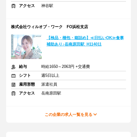
アクセス
神谷駅
株式会社ウィルオブ・ワーク FO浜松支店
【検品・梱包・箱詰め】≪日払いOK≫食事
補助あり♪岳南原田駅_H114011
給与
時給1650～2063円 +交通費
シフト
週5日以上
雇用形態
派遣社員
アクセス
岳南原田駅
この企業の求人一覧を見る