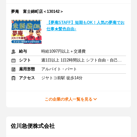
夢庵 富士錦町店＜130142＞
【夢庵STAFF】短期もOK！人気の夢庵でお
仕事★髪色自由♪
給与
時給1097円以上＋交通費
シフト
週1日以上 1日2時間以上 シフト自由・自己申告
雇用形態
アルバイト・パート
アクセス
ジヤトコ前駅 徒歩14分
この企業の求人一覧を見る
佐川急便株式会社