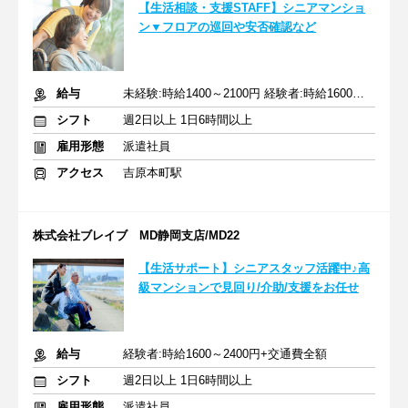
【生活相談・支援STAFF】シニアマンショ
ン▼フロアの巡回や安否確認など
給与
未経験:時給1400～2100円 経験者:時給1600～2400円+交通費全額
シフト
週2日以上 1日6時間以上
雇用形態
派遣社員
アクセス
吉原本町駅
株式会社ブレイブ MD静岡支店/MD22
【生活サポート】シニアスタッフ活躍中♪高
級マンションで見回り/介助/支援をお任せ
給与
経験者:時給1600～2400円+交通費全額
シフト
週2日以上 1日6時間以上
雇用形態
派遣社員