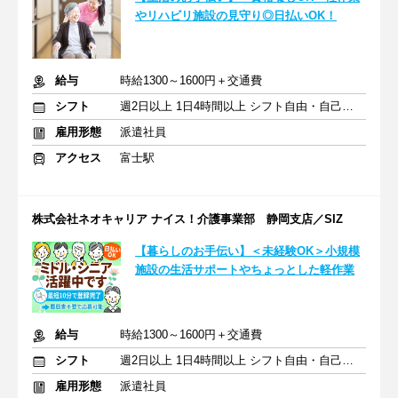
やリハビリ施設の見守り◎日払いOK！
給与
時給1300～1600円＋交通費
シフト
週2日以上 1日4時間以上 シフト自由・自己申告
雇用形態
派遣社員
アクセス
富士駅
株式会社ネオキャリア ナイス！介護事業部 静岡支店／SIZ
【暮らしのお手伝い】＜未経験OK＞小規模
施設の生活サポートやちょっとした軽作業
給与
時給1300～1600円＋交通費
シフト
週2日以上 1日4時間以上 シフト自由・自己申告
雇用形態
派遣社員