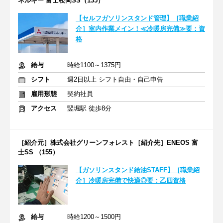
ネルギー 富士松岡SS（135）
【セルフガソリンスタンド管理】［職業紹
介］室内作業メイン！≪冷暖房完備≫要：資
格
給与
時給1100～1375円
シフト
週2日以上 シフト自由・自己申告
雇用形態
契約社員
アクセス
竪堀駅 徒歩8分
［紹介元］株式会社グリーンフォレスト［紹介先］ENEOS 富
士SS （155）
【ガソリンスタンド給油STAFF】［職業紹
介］冷暖房完備で快適◎要：乙四資格
給与
時給1200～1500円