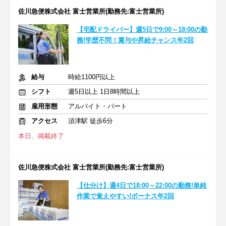
佐川急便株式会社 富士営業所(勤務先:富士営業所)
【宅配ドライバー】週5日で9:00～18:00の勤
務!学歴不問！賞与や昇給チャンス年2回
給与
時給1100円以上
シフト
週5日以上 1日8時間以上
雇用形態
アルバイト・パート
アクセス
須津駅 徒歩6分
本日、掲載終了
佐川急便株式会社 富士営業所(勤務先:富士営業所)
【仕分け】週4日で18:00～22:00の勤務!単純
作業で覚えやすい!ボーナス年2回