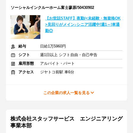
ソーシャルインクルーホーム富士蓼原/50430902
【お世話STAFF】夜勤/<未経験・無資格OK
>見回りがメイン♪シニア活躍中!週1～!車通
勤◎
給与
日給1万5960円
シフト
週1日以上 シフト自由・自己申告
雇用形態
アルバイト・パート
アクセス
ジヤトコ前駅 車6分
この企業の求人一覧を見る
株式会社スタッフサービス エンジニアリング
事業本部