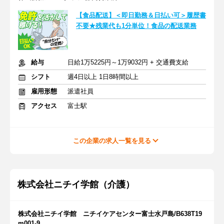
【食品配送】＜即日勤務＆日払い可＞履歴書
不要★残業代も1分単位！食品の配送業務
給与
日給1万5225円～1万9032円 + 交通費支給
シフト
週4日以上 1日8時間以上
雇用形態
派遣社員
アクセス
富士駅
この企業の求人一覧を見る
株式会社ニチイ学館（介護）
株式会社ニチイ学館 ニチイケアセンター富士水戸島/B638T19
m001-9