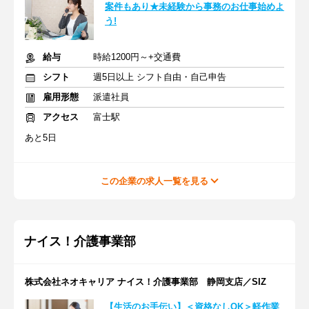
案件もあり★未経験から事務のお仕事始めよ
う!
給与
時給1200円～+交通費
シフト
週5日以上 シフト自由・自己申告
雇用形態
派遣社員
アクセス
富士駅
あと5日
この企業の求人一覧を見る
ナイス！介護事業部
株式会社ネオキャリア ナイス！介護事業部 静岡支店／SIZ
【生活のお手伝い】＜資格なしOK＞軽作業