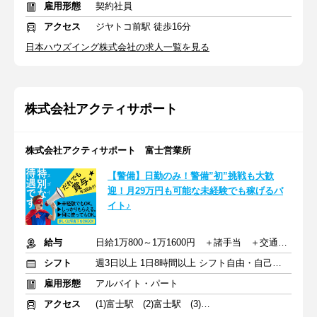
雇用形態
契約社員
アクセス
ジヤトコ前駅 徒歩16分
日本ハウズイング株式会社の求人一覧を見る
株式会社アクティサポート
株式会社アクティサポート 富士営業所
【警備】日勤のみ！警備”初”挑戦も大歓
迎！月29万円も可能な未経験でも稼げるバ
イト♪
給与
日給1万800～1万1600円 ＋諸手当 ＋交通費全額支給
シフト
週3日以上 1日8時間以上 シフト自由・自己申告
雇用形態
アルバイト・パート
アクセス
(1)富士駅 (2)富士駅 (3)富士駅