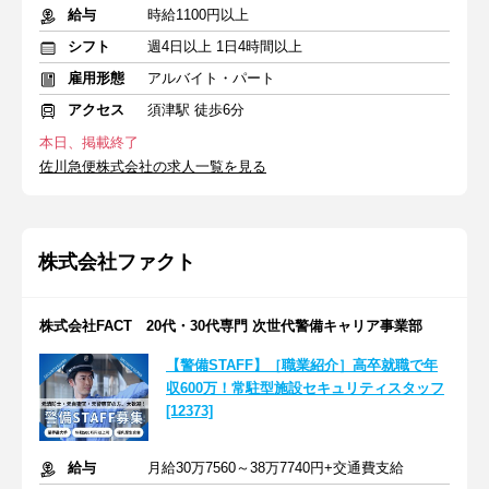
給与
時給1100円以上
シフト
週4日以上 1日4時間以上
雇用形態
アルバイト・パート
アクセス
須津駅 徒歩6分
本日、掲載終了
佐川急便株式会社の求人一覧を見る
株式会社ファクト
株式会社FACT 20代・30代専門 次世代警備キャリア事業部
【警備STAFF】［職業紹介］高卒就職で年
収600万！常駐型施設セキュリティスタッフ
[12373]
給与
月給30万7560～38万7740円+交通費支給