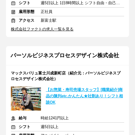
シフト
週5日以上 1日8時間以上 シフト自由・自己申告
雇用形態
正社員
アクセス
新富士駅
株式会社ファクトの求人一覧を見る
パーソルビジネスプロセスデザイン株式会社
マックスバリュ富士川成新町店（紹介元：パーソルビジネスプ
ロセスデザイン株式会社）
【お惣菜・寿司売場スタッフ】[職業紹介]商
品の陳列etc.かんたん★社割あり！シフト相
談OK
給与
時給1241円以上
シフト
週5日以上