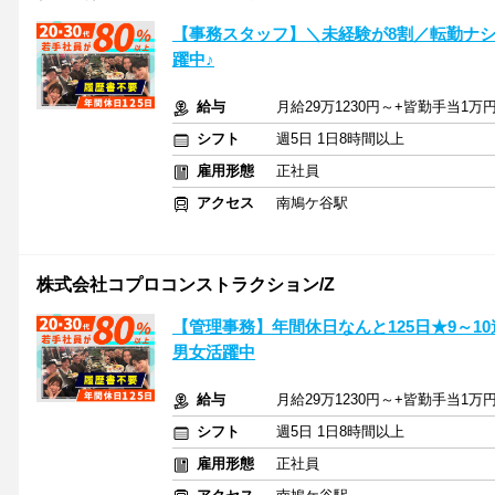
【事務スタッフ】＼未経験が8割／転勤ナシ＆
躍中♪
給与
月給29万1230円～+皆勤手当1万
シフト
週5日 1日8時間以上
雇用形態
正社員
アクセス
南鳩ケ谷駅
株式会社コプロコンストラクション/Z
【管理事務】年間休日なんと125日★9～1
男女活躍中
給与
月給29万1230円～+皆勤手当1万
シフト
週5日 1日8時間以上
雇用形態
正社員