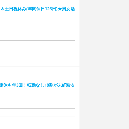
土日祝休み(年間休日125日)★男女活
円
0連休も年3回！転勤なし♪8割が未経験＆
円