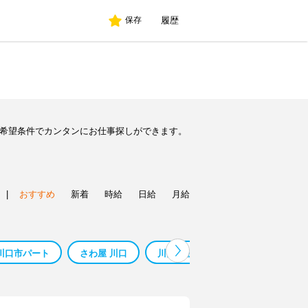
履歴
保存
ど希望条件でカンタンにお仕事探しができます。
|
おすすめ
新着
時給
日給
月給
川口市パート
さわ屋 川口
川口 手渡し
コープ川口西店