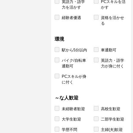
英語力・語学
PCスキルを活
力を活かす
かす
経験者優遇
資格を活かせ
る
環境
駅から5分以内
車通勤可
バイク/自転車
英語力・語学
通勤可
力が身に付く
PCスキルが身
に付く
～な人歓迎
未経験者歓迎
高校生歓迎
大学生歓迎
二部学生歓迎
学歴不問
主婦(夫)歓迎