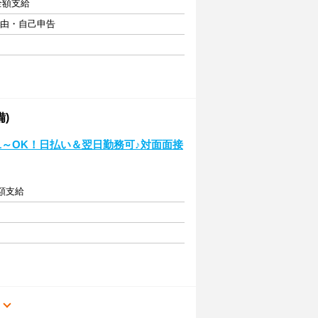
費全額支給
自由・自己申告
備)
週1～OK！日払い＆翌日勤務可♪対面面接
全額支給
る