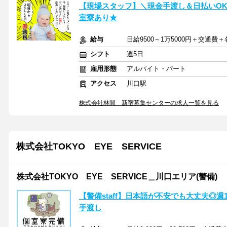
【現場スタッフ】＼現金手渡し＆日払いOK
室寮あり★
給与
日給9500～1万5000円＋交通費
シフト
週5日
雇用形態
アルバイト・パート
アクセス
川口駅
株式会社林間 新宿募集センターの求人一覧を見る
株式会社TOKYO EYE SERVICE
株式会社TOKYO EYE SERVICE＿川口エリア(警備)
【警備staff】日本語が不安でも大丈夫◎週
手渡し