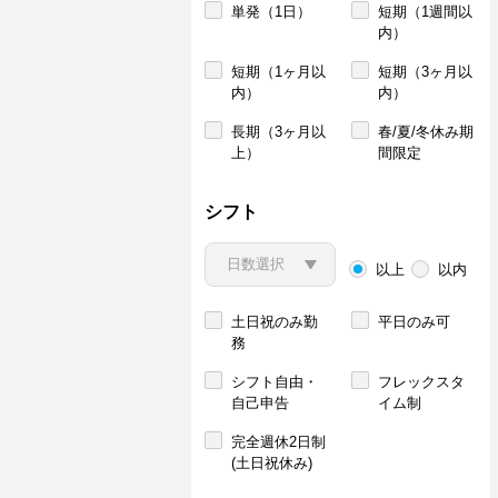
単発（1日）
短期（1週間以
内）
短期（1ヶ月以
短期（3ヶ月以
内）
内）
長期（3ヶ月以
春/夏/冬休み期
上）
間限定
シフト
以上
以内
土日祝のみ勤
平日のみ可
務
シフト自由・
フレックスタ
自己申告
イム制
完全週休2日制
(土日祝休み)