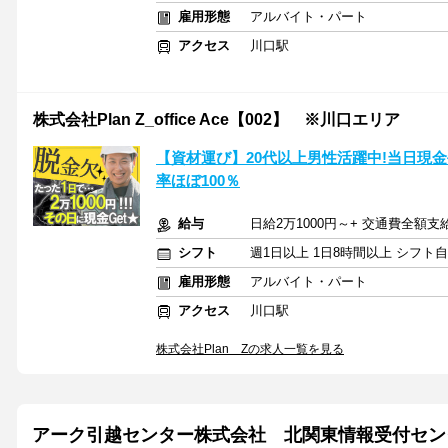
雇用形態
アルバイト・パート
アクセス
川口駅
株式会社Plan Z_office Ace【002】 ※川口エリア
【資材運び】20代以上男性活躍中!当日現
率ほぼ100％
給与
日給2万1000円～+ 交通費全額支
シフト
週1日以上 1日8時間以上 シフト
雇用形態
アルバイト・パート
アクセス
川口駅
株式会社Plan Zの求人一覧を見る
アーク引越センター株式会社 北関東情報受付セン