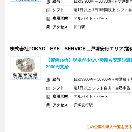
給与
日給9,900円～30,700円＋交通
シフト
週1日以上 1日1時間以上 シフト
雇用形態
アルバイト・パート
アクセス
川口駅
株式会社TOKYO EYE SERVICE＿戸塚安行エリア(警
【警備staff】現場が少ない時期も安定◎
2000円支給
給与
日給9900円～30700円＋交通費
シフト
週1日以上 シフト自由・自己申告
雇用形態
アルバイト・パート
アクセス
戸塚安行駅
この企業の求人一覧を見