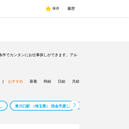
履歴
保存
条件でカンタンにお仕事探しができます。アル
|
おすすめ
新着
時給
日給
月給
し
東川口駅 （埼玉県） 現金手渡し
安治川口駅 （大阪府） 現