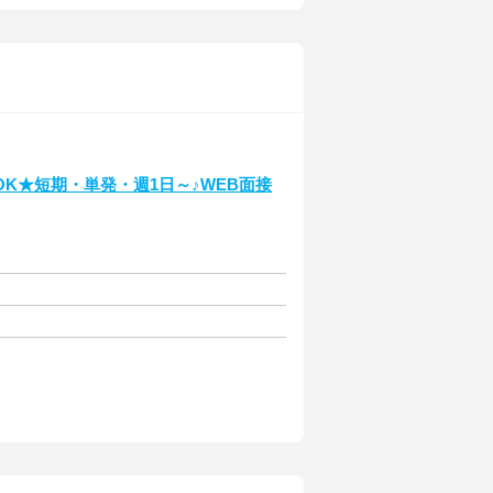
K★短期・単発・週1日～♪WEB面接