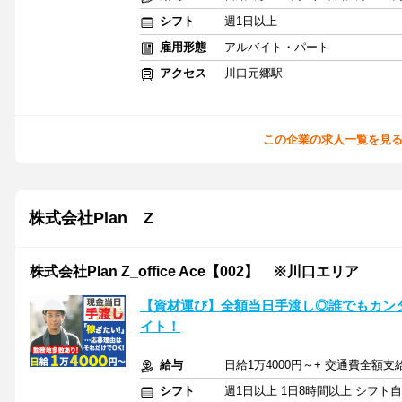
シフト
週1日以上
雇用形態
アルバイト・パート
アクセス
川口元郷駅
この企業の求人一覧を見
株式会社Plan Z
株式会社Plan Z_office Ace【002】 ※川口エリア
【資材運び】全額当日手渡し◎誰でもカン
イト！
給与
日給1万4000円～+ 交通費全額支
シフト
週1日以上 1日8時間以上 シフト