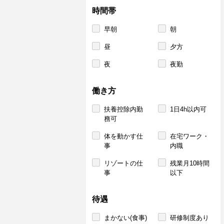
時間帯
早朝
朝
昼
夕方
夜
夜勤
働き方
扶養控除内勤
1日4h以内可
務可
体を動かす仕
在宅ワーク・
事
内職
リゾートの仕
残業月10時間
事
以下
待遇
まかない(食事)
研修制度あり