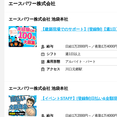
エースパワー株式会社
エースパワー株式会社 池袋本社
【建築現場でのサポート】[登録制]【週1
給与
日給1万2000円～／夜勤1万400
シフト
週1日以上
雇用形態
アルバイト・パート
アクセス
川口元郷駅
エースパワー株式会社 池袋本社
【イベントSTAFF】[登録制]日払い&全
給与
日給1万2000円～／夜勤1万400