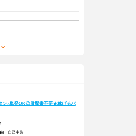
る
タン♪単発OK◎履歴書不要★稼げるバ
給
自由・自己申告