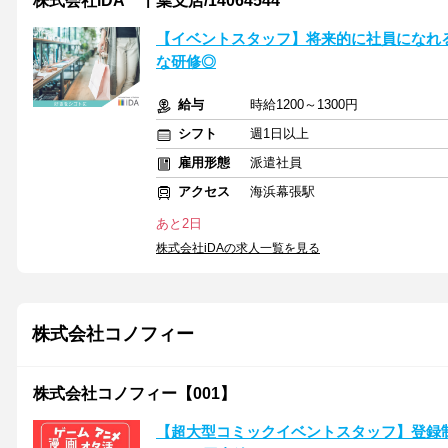
株式会社iDA 千葉支店/14064544
【イベントスタッフ】将来的に社員になれ
な研修◎
給与
時給1200～1300円
シフト
週1日以上
雇用形態
派遣社員
アクセス
海浜幕張駅
あと2日
株式会社iDAの求人一覧を見る
株式会社コノフィー
株式会社コノフィー【001】
【超大型コミックイベントスタッフ】登録制）8/