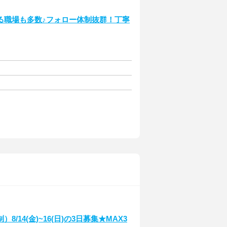
る職場も多数♪フォロー体制抜群！丁寧
14(金)~16(日)の3日募集★MAX3