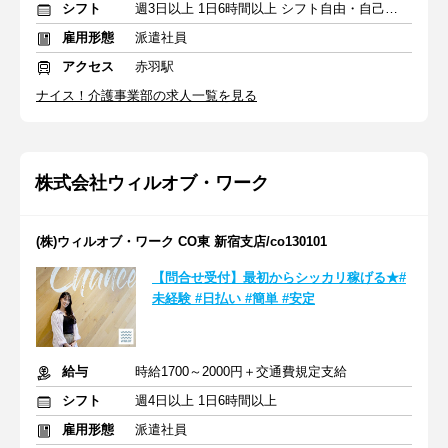
シフト
週3日以上 1日6時間以上 シフト自由・自己申告
雇用形態
派遣社員
アクセス
赤羽駅
ナイス！介護事業部の求人一覧を見る
株式会社ウィルオブ・ワーク
(株)ウィルオブ・ワーク CO東 新宿支店/co130101
【問合せ受付】最初からシッカリ稼げる★#
未経験 #日払い #簡単 #安定
給与
時給1700～2000円＋交通費規定支給
シフト
週4日以上 1日6時間以上
雇用形態
派遣社員