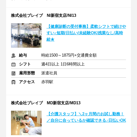
株式会社ブレイブ NI新宿支店/NI13
【健康診断の受付事務】柔軟シフトで続けや
すい♪短期/日払い/未経験OK/残業なし/高時
給★
給与
時給1500～1875円+交通費全額
シフト
週4日以上 1日6時間以上
雇用形態
派遣社員
アクセス
赤羽駅
株式会社ブレイブ MD新宿支店/MD13
【介護スタッフ】＼2ヶ月間のお試し勤務！
／自分に合っているか確認できる♪日払いOK