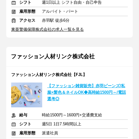
シフト
週1日以上 シフト自由・自己申告
雇用形態
アルバイト・パート
アクセス
赤羽駅 徒歩6分
東亜警備保障株式会社の求人一覧を見る
ファッション人材リンク株式会社
ファッション人材リンク株式会社【FJL】
【ファッション雑貨販売】赤羽ビーンズ/私
服×髪色＆ネイルOK◆高時給1500円～/電話
選考◎
給与
時給1500円～1600円+交通費支給
シフト
週5日 1日7.5時間以上
雇用形態
派遣社員