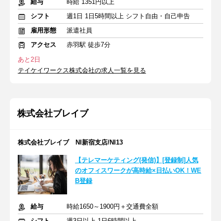
給与
時給 1351円以上
シフト
週1日 1日5時間以上 シフト自由・自己申告
雇用形態
派遣社員
アクセス
赤羽駅 徒歩7分
あと2日
テイケイワークス株式会社の求人一覧を見る
株式会社ブレイブ
株式会社ブレイブ NI新宿支店/NI13
【テレマーケティング(発信)】[登録制]人気
のオフィスワークが高時給×日払いOK！WE
B登録
給与
時給1650～1900円＋交通費全額
シフト
週3日以上 1日6時間以上