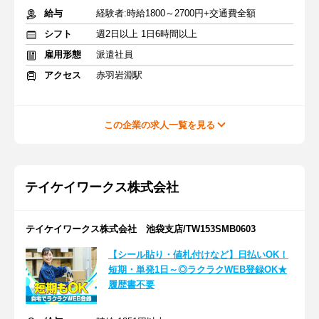
給与
経験者:時給1800～2700円+交通費全額
シフト
週2日以上 1日6時間以上
雇用形態
派遣社員
アクセス
赤羽岩淵駅
この企業の求人一覧を見る
テイケイワークス株式会社
テイケイワークス株式会社 池袋支店/TW153SMB0603
【シール貼り・値札付けなど】日払いOK！
短期・単発1日～◎ラクラクWEB登録OK★
履歴書不要