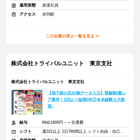
雇用形態
派遣社員
アクセス
赤羽駅
この企業の求人一覧を見る
株式会社トライバルユニット 東京支社
株式会社トライバルユニット 東京支社
【地下鉄の忘れ物データ入力】登録制/激レ
ア案件！日払い×短期OK◎★未経験も大歓
迎♪
給与
時給1800円～＋交通費
シフト
週3日以上 1日7時間以上 シフト自由・自己申告