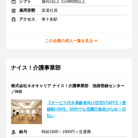
シフト
週4日以上 1日8時間以上
雇用形態
派遣社員
アクセス
東十条駅
この企業の求人一覧を見る
ナイス！介護事業部
株式会社ネオキャリア ナイス！介護事業部 池袋登録センター
／IKB
【サービス付き高齢者向け住宅STAFF】<登
録制>50代、60代でも活躍◎負担少なめ！日
払い
給与
時給1600～1900円＋交通費