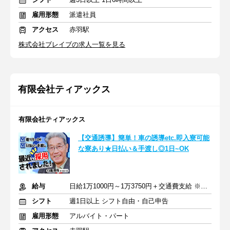
雇用形態
派遣社員
アクセス
赤羽駅
株式会社ブレイブの求人一覧を見る
有限会社ティアックス
有限会社ティアックス
【交通誘導】簡単！車の誘導etc.即入寮可能
な寮あり★日払い＆手渡し◎1日~OK
給与
日給1万1000円～1万3750円＋交通費支給 ※日給保障あり
シフト
週1日以上 シフト自由・自己申告
雇用形態
アルバイト・パート