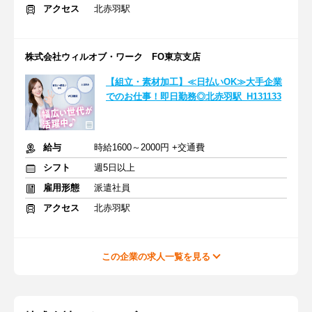
アクセス
北赤羽駅
株式会社ウィルオブ・ワーク FO東京支店
【組立・素材加工】≪日払いOK≫大手企業
でのお仕事！即日勤務◎北赤羽駅_H131133
給与
時給1600～2000円 +交通費
シフト
週5日以上
雇用形態
派遣社員
アクセス
北赤羽駅
この企業の求人一覧を見る