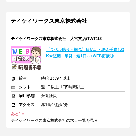
テイケイワークス東京株式会社
テイケイワークス東京株式会社 大宮支店/TWT116
【ラベル貼り・梱包】日払い・現金手渡しO
K★短期・単発・週1日～♪WEB面接◎
給与
時給 1339円以上
シフト
週1日以上 1日5時間以上
雇用形態
派遣社員
アクセス
赤羽駅 徒歩7分
あと1日
テイケイワークス東京株式会社の求人一覧を見る