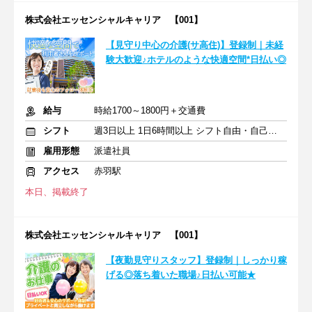
株式会社エッセンシャルキャリア 【001】
【見守り中心の介護(サ高住)】登録制｜未経
験大歓迎♪ホテルのような快適空間*日払い◎
給与
時給1700～1800円＋交通費
シフト
週3日以上 1日6時間以上 シフト自由・自己申告
雇用形態
派遣社員
アクセス
赤羽駅
本日、掲載終了
株式会社エッセンシャルキャリア 【001】
【夜勤見守りスタッフ】登録制｜しっかり稼
げる◎落ち着いた職場♪日払い可能★