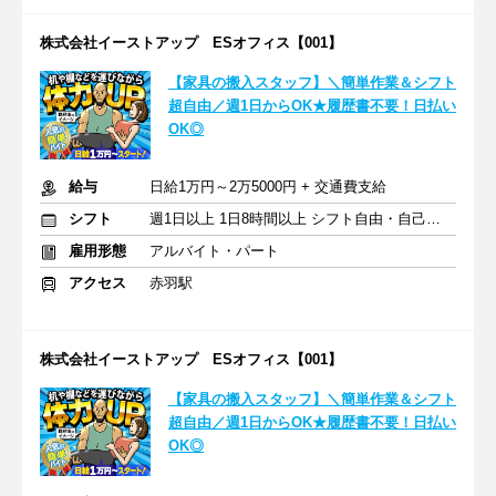
株式会社イーストアップ ESオフィス【001】
【家具の搬入スタッフ】＼簡単作業＆シフト
超自由／週1日からOK★履歴書不要！日払い
OK◎
給与
日給1万円～2万5000円 + 交通費支給
シフト
週1日以上 1日8時間以上 シフト自由・自己申告
雇用形態
アルバイト・パート
アクセス
赤羽駅
株式会社イーストアップ ESオフィス【001】
【家具の搬入スタッフ】＼簡単作業＆シフト
超自由／週1日からOK★履歴書不要！日払い
OK◎