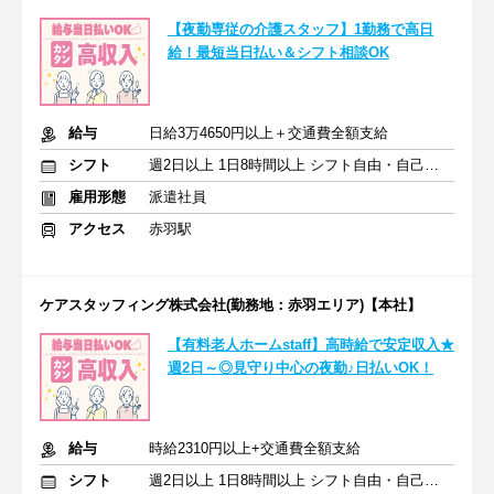
【夜勤専従の介護スタッフ】1勤務で高日
給！最短当日払い＆シフト相談OK
給与
日給3万4650円以上＋交通費全額支給
シフト
週2日以上 1日8時間以上 シフト自由・自己申告
雇用形態
派遣社員
アクセス
赤羽駅
ケアスタッフィング株式会社(勤務地：赤羽エリア)【本社】
【有料老人ホームstaff】高時給で安定収入★
週2日～◎見守り中心の夜勤♪日払いOK！
給与
時給2310円以上+交通費全額支給
シフト
週2日以上 1日8時間以上 シフト自由・自己申告