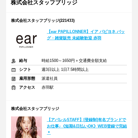
株式会社スタッフブリッジ
株式会社スタッフブリッジ(221433)
【ear PAPILLONNER】イア パピヨネ バッ
グ・雑貨販売 未経験歓迎 赤羽
給与
時給1500～1650円＋交通費全額支給
シフト
週3日以上 1日7.5時間以上
雇用形態
派遣社員
アクセス
赤羽駅
株式会社スタッフブリッジ
【アパレルSTAFF】[登録制]有名ブランドで
お仕事♪《短期&日払いOK》WEB登録で完結
＊