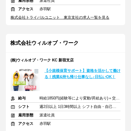
雇用形態
派遣社員
アクセス
赤羽駅
株式会社トライバルユニット 東京支社の求人一覧を見る
株式会社ウィルオブ・ワーク
(株)ウィルオブ・ワーク KC 新宿支店
【小規模保育サポート】資格を活かして働け
る！残業&持ち帰り仕事なし♪日払いOK！
給与
時給1850円(経験等により変動/昇給あり)＋交通費全額支給
シフト
週2日以上 1日3時間以上 シフト自由・自己申告
雇用形態
派遣社員
アクセス
赤羽駅