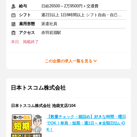
給与
日給26500～2万9500円＋交通費
シフト
週2日以上 1日8時間以上 シフト自由・自己申告
雇用形態
派遣社員
アクセス
赤羽岩淵駅
本日、掲載終了
この企業の求人一覧を見る
日本トスコム株式会社
日本トスコム株式会社 池袋支店/104
【数量チェック・箱詰め】好きな時間・曜日
でOK！単発・短期・週1日～★全額日払いO
K！