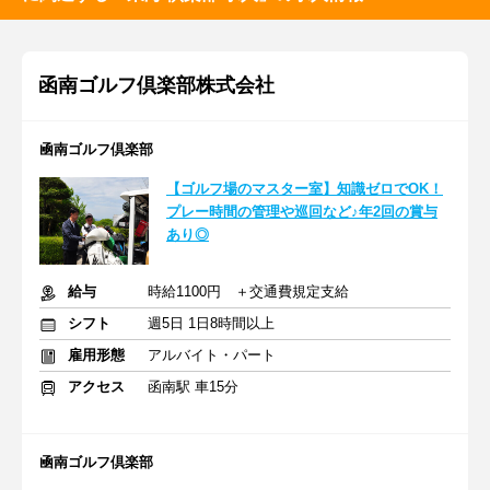
函南ゴルフ倶楽部株式会社
凾南ゴルフ倶楽部
【ゴルフ場のマスター室】知識ゼロでOK！
プレー時間の管理や巡回など♪年2回の賞与
あり◎
給与
時給1100円 ＋交通費規定支給
シフト
週5日 1日8時間以上
雇用形態
アルバイト・パート
アクセス
函南駅 車15分
凾南ゴルフ倶楽部