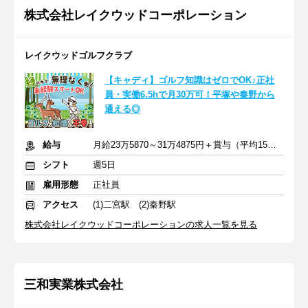
株式会社レイクウッドコーポレーション
レイクウッドゴルフクラブ
【キャディ】ゴルフ知識はゼロでOK♪正社
員・実働6.5hで月30万可！平塚や秦野から
通える◎
給与
月給23万5870～31万4875円＋賞与（平均15万円×年2回）+交通費
シフト
週5日
雇用形態
正社員
アクセス
(1)二宮駅 (2)秦野駅
株式会社レイクウッドコーポレーションの求人一覧を見る
三和実業株式会社