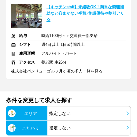
【キッチンstaff】未経験OK！簡単な調理補
助など◎まかない半額♪施設優待や割引アリ
☆
給与
時給1100円～＋交通費一部支給
シフト
週4日以上 1日5時間以上
雇用形態
アルバイト・パート
アクセス
養老駅 車26分
株式会社バンリューゴルフ月ヶ瀬の求人一覧を見る
条件を変更して求人を探す
エリア
指定しない
指定しない
こだわり