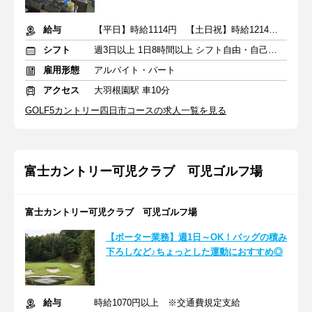
給与
【平日】時給1114円 【土日祝】時給1214円 ＋交通費
シフト
週3日以上 1日8時間以上 シフト自由・自己申告
雇用形態
アルバイト・パート
アクセス
大羽根園駅 車10分
GOLF5カントリー四日市コースの求人一覧を見る
富士カントリー可児クラブ 可児ゴルフ場
富士カントリー可児クラブ 可児ゴルフ場
【ポーター業務】週1日～OK！バッグの積み
下ろしなど♪ちょっとした運動におすすめ◎
給与
時給1070円以上 ※交通費規定支給