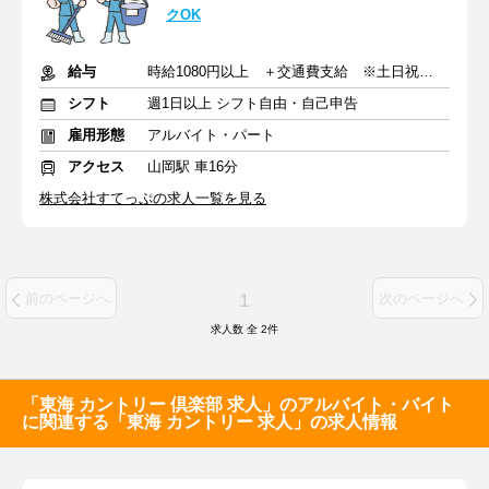
クOK
給与
時給1080円以上 ＋交通費支給 ※土日祝時給50円up
シフト
週1日以上 シフト自由・自己申告
雇用形態
アルバイト・パート
アクセス
山岡駅 車16分
株式会社すてっぷの求人一覧を見る
1
前のページへ
次のページへ
求人数 全
2
件
「東海 カントリー 倶楽部 求人」のアルバイト・バイト
に関連する「東海 カントリー 求人」の求人情報