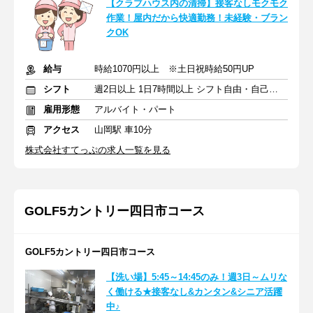
【クラブハウス内の清掃】接客なしモクモク
作業！屋内だから快適勤務！未経験・ブラン
クOK
給与
時給1070円以上 ※土日祝時給50円UP
シフト
週2日以上 1日7時間以上 シフト自由・自己申告
雇用形態
アルバイト・パート
アクセス
山岡駅 車10分
株式会社すてっぷの求人一覧を見る
GOLF5カントリー四日市コース
GOLF5カントリー四日市コース
【洗い場】5:45～14:45のみ！週3日～ムリな
く働ける★接客なし&カンタン&シニア活躍
中♪