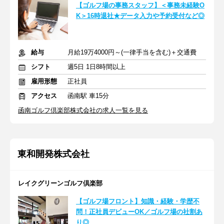
【ゴルフ場の事務スタッフ】＜事務未経験O
K＞16時退社★データ入力や予約受付など◎
給与
月給19万4000円～(一律手当を含む)＋交通費
シフト
週5日 1日8時間以上
雇用形態
正社員
アクセス
函南駅 車15分
函南ゴルフ倶楽部株式会社の求人一覧を見る
東和開発株式会社
レイクグリーンゴルフ倶楽部
【ゴルフ場フロント】知識・経験・学歴不
問！正社員デビューOK／ゴルフ場の社割あ
り◎