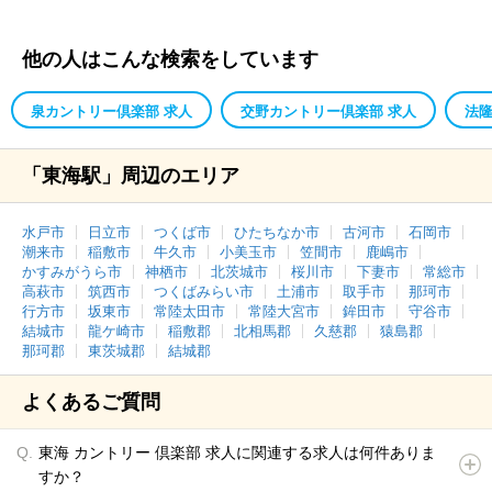
他の人はこんな検索をしています
泉カントリー倶楽部 求人
交野カントリー倶楽部 求人
法隆
「東海駅」周辺のエリア
水戸市
日立市
つくば市
ひたちなか市
古河市
石岡市
潮来市
稲敷市
牛久市
小美玉市
笠間市
鹿嶋市
かすみがうら市
神栖市
北茨城市
桜川市
下妻市
常総市
高萩市
筑西市
つくばみらい市
土浦市
取手市
那珂市
行方市
坂東市
常陸太田市
常陸大宮市
鉾田市
守谷市
結城市
龍ケ崎市
稲敷郡
北相馬郡
久慈郡
猿島郡
那珂郡
東茨城郡
結城郡
よくあるご質問
東海 カントリー 倶楽部 求人に関連する求人は何件ありま
すか？