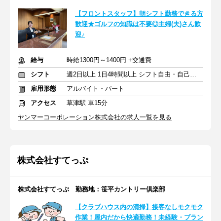
【フロントスタッフ】朝シフト勤務できる方
歓迎★ゴルフの知識は不要◎主婦(夫)さん歓
迎♪
給与
時給1300円～1400円 +交通費
シフト
週2日以上 1日4時間以上 シフト自由・自己申告
雇用形態
アルバイト・パート
アクセス
草津駅 車15分
ヤンマーコーポレーション株式会社の求人一覧を見る
株式会社すてっぷ
株式会社すてっぷ 勤務地：笹平カントリー倶楽部
【クラブハウス内の清掃】接客なしモクモク
作業！屋内だから快適勤務！未経験・ブラン