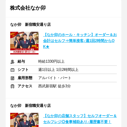
株式会社なか卯
なか卯 新宿職安通り店
【なか卯のホール・キッチン】オーダー＆お
会計はセルフ⇒簡単接客♪週1回2時間からO
K★
給与
時給1330円以上
シフト
週1日以上 1日2時間以上
雇用形態
アルバイト・パート
アクセス
西武新宿駅 徒歩3分
なか卯 新宿職安通り店
【なか卯の店舗スタッフ】セルフオーダー＆
セルフレジ◎食事補助あり♪履歴書不要！