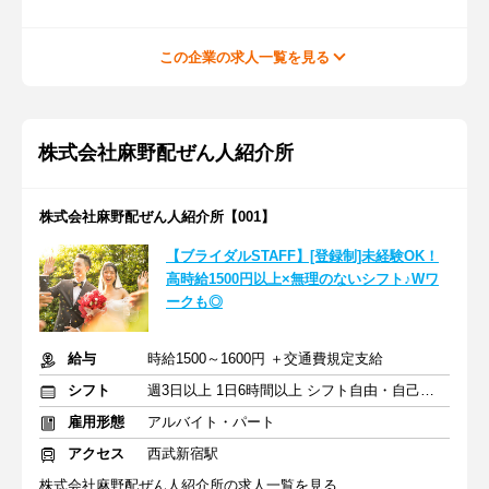
この企業の求人一覧を見る
株式会社麻野配ぜん人紹介所
株式会社麻野配ぜん人紹介所【001】
【ブライダルSTAFF】[登録制]未経験OK！
高時給1500円以上×無理のないシフト♪Wワ
ークも◎
給与
時給1500～1600円 ＋交通費規定支給
シフト
週3日以上 1日6時間以上 シフト自由・自己申告
雇用形態
アルバイト・パート
アクセス
西武新宿駅
株式会社麻野配ぜん人紹介所の求人一覧を見る