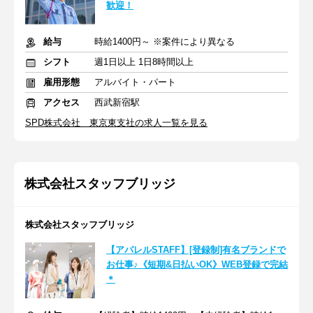
歓迎！
給与
時給1400円～ ※案件により異なる
シフト
週1日以上 1日8時間以上
雇用形態
アルバイト・パート
アクセス
西武新宿駅
SPD株式会社 東京東支社の求人一覧を見る
株式会社スタッフブリッジ
株式会社スタッフブリッジ
【アパレルSTAFF】[登録制]有名ブランドで
お仕事♪《短期&日払いOK》WEB登録で完結
＊