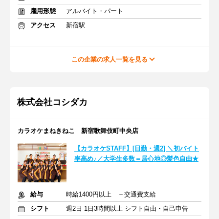
雇用形態
アルバイト・パート
アクセス
新宿駅
この企業の求人一覧を見る
株式会社コシダカ
カラオケまねきねこ 新宿歌舞伎町中央店
【カラオケSTAFF】[日勤・週2] ＼初バイト
率高め♪／大学生多数＝居心地◎髪色自由★
給与
時給1400円以上 ＋交通費支給
シフト
週2日 1日3時間以上 シフト自由・自己申告