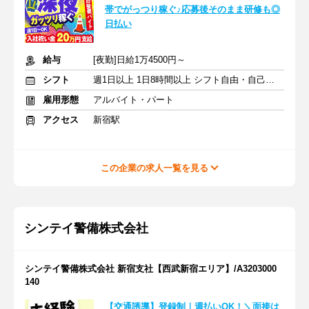
帯でがっつり稼ぐ♪応募後そのまま研修も◎
日払い
給与
[夜勤]日給1万4500円～
シフト
週1日以上 1日8時間以上 シフト自由・自己申告
雇用形態
アルバイト・パート
アクセス
新宿駅
この企業の求人一覧を見る
シンテイ警備株式会社
シンテイ警備株式会社 新宿支社【西武新宿エリア】/A3203000
140
【交通誘導】登録制｜週払いOK！＼面接は