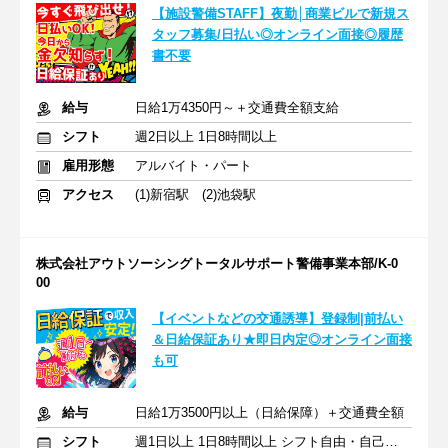
【施設警備STAFF】夜勤│商業ビルで新規ス
タッフ募集/日払い◎オンライン面接◎履歴
書不要
給与
日給1万4350円～＋交通費全額支給
シフト
週2日以上 1日8時間以上
雇用形態
アルバイト・パート
アクセス
(1)新宿駅 (2)池袋駅
株式会社アウトソーシングトータルサポート警備事業本部/K-0
00
【イベントなどの交通誘導】登録制|前払い
＆日給保証あり★即日内定◎オンライン面接
も可
給与
日給1万3500円以上（日給保障）＋交通費全額
シフト
週1日以上 1日8時間以上 シフト自由・自己申告