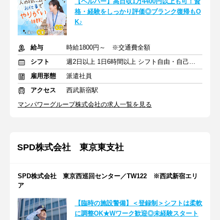
【ヘルパー】高日収1万4400円以上も可！資
格・経験をしっかり評価◎ブランク復帰もO
K♪
給与
時給1800円～ ※交通費全額
シフト
週2日以上 1日6時間以上 シフト自由・自己申告
雇用形態
派遣社員
アクセス
西武新宿駅
マンパワーグループ株式会社の求人一覧を見る
SPD株式会社 東京東支社
SPD株式会社 東京西巡回センター／TW122 ※西武新宿エリ
ア
【臨時の施設警備】＜登録制＞シフトは柔軟
に調整OK★Wワーク歓迎◎未経験スタート