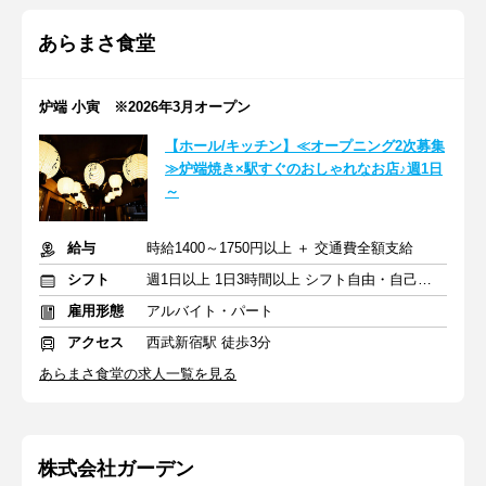
あらまさ食堂
炉端 小寅 ※2026年3月オープン
【ホール/キッチン】≪オープニング2次募集
≫炉端焼き×駅すぐのおしゃれなお店♪週1日
～
給与
時給1400～1750円以上 ＋ 交通費全額支給
シフト
週1日以上 1日3時間以上 シフト自由・自己申告
雇用形態
アルバイト・パート
アクセス
西武新宿駅 徒歩3分
あらまさ食堂の求人一覧を見る
株式会社ガーデン