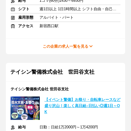
給与
1コマ(60分)1430～6930円
シフト
週1日以上 1日1時間以上 シフト自由・自己申告
雇用形態
アルバイト・パート
アクセス
新宿西口駅
この企業の求人一覧を見る
テイシン警備株式会社 世田谷支社
テイシン警備株式会社 世田谷支社
【イベント警備】お祭り・自転車レースなど
盛り沢山！楽しく高日給♪日払い◎週1日～O
K
給与
日勤：日給1万2000円～1万4200円