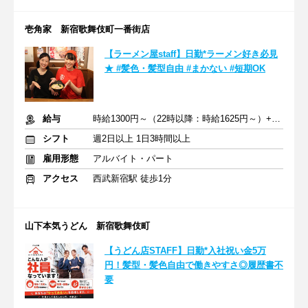
壱角家 新宿歌舞伎町一番街店
【ラーメン屋staff】日勤*ラーメン好き必見
★ #髪色・髪型自由 #まかない #短期OK
給与
時給1300円～（22時以降：時給1625円～）+交通費
シフト
週2日以上 1日3時間以上
雇用形態
アルバイト・パート
アクセス
西武新宿駅 徒歩1分
山下本気うどん 新宿歌舞伎町
【うどん店STAFF】日勤*入社祝い金5万
円！髪型・髪色自由で働きやすさ◎履歴書不
要