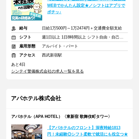
WEBでかんたん設定★／シフトはアプリで
ポチッ♪
給与
日給1万500円～1万2474円＋交通費全額支給
シフト
週1日以上 1日8時間以上 シフト自由・自己申告
雇用形態
アルバイト・パート
アクセス
西武新宿駅
あと4日
シンテイ警備株式会社の求人一覧を見る
アパホテル株式会社
アパホテル（APA HOTEL）〈東新宿 歌舞伎町タワー〉
【アパホテルのフロント】深夜時給1813
円！未経験◎シフト柔軟で就活にも役立つ★