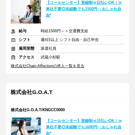
【コールセンター】登録制≪日払いOK！≫
来社不要◎未経験でも1500円~♪おしゃれ自
由*
給与
時給1500円～＋交通費支給
シフト
週4日以上 シフト自由・自己申告
雇用形態
派遣社員
アクセス
武蔵小杉駅
株式会社Chain Affectionの求人一覧を見る
株式会社G.O.A.T
株式会社G.O.A.T/KNGCC0000
【コールセンター】登録制≪日払いOK！≫
来社不要◎未経験でも1600円~♪おしゃれ自
由*