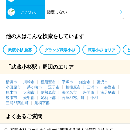
指定しない
こだわり
他の人はこんな検索をしています
武蔵小杉 急募
グランダ武蔵小杉
武蔵小杉 セリア
「武蔵小杉駅」周辺のエリア
横浜市
川崎市
横須賀市
平塚市
鎌倉市
藤沢市
小田原市
茅ヶ崎市
逗子市
相模原市
三浦市
秦野市
厚木市
大和市
伊勢原市
海老名市
座間市
南足柄市
綾瀬市
愛甲郡
足柄上郡
高座郡寒川町
中郡
三浦郡葉山町
足柄下郡
よくあるご質問
武蔵小杉 コールセンターに関連する求人は何件あります