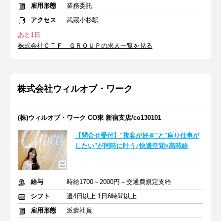
雇用形態
業務委託
アクセス
武蔵小杉駅
あと1日
株式会社ＣＴＦ ＧＲＯＵＰの求人一覧を見る
株式会社ウィルオブ・ワーク
(株)ウィルオブ・ワーク CO東 新宿支店/co130101
【問合せ受付】"接客が好き"と"座り仕事が
したい"が同時に叶う♪快適空間×高時給
給与
時給1700～2000円＋交通費規定支給
シフト
週4日以上 1日6時間以上
雇用形態
派遣社員