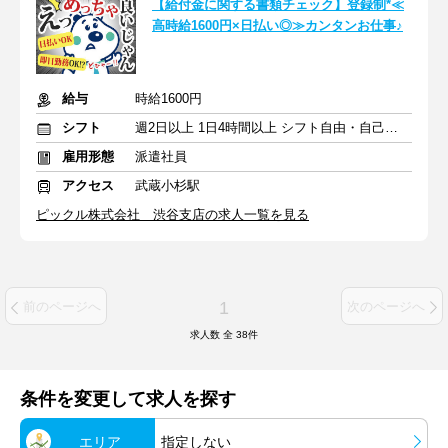
【給付金に関する書類チェック】登録制*≪
高時給1600円×日払い◎≫カンタンお仕事♪
給与
時給1600円
シフト
週2日以上 1日4時間以上 シフト自由・自己申告
雇用形態
派遣社員
アクセス
武蔵小杉駅
ピックル株式会社 渋谷支店の求人一覧を見る
1
前のページへ
次のページへ
求人数 全
38
件
条件を変更して求人を探す
エリア
指定しない