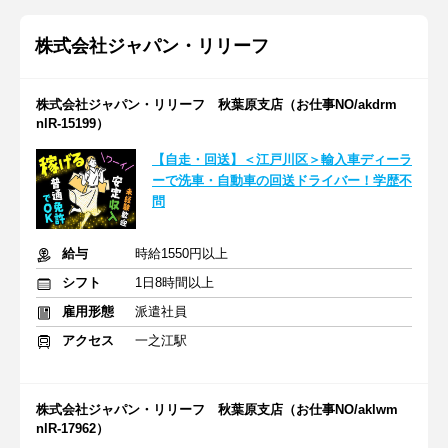
株式会社ジャパン・リリーフ
株式会社ジャパン・リリーフ 秋葉原支店（お仕事NO/akdrm
nlR-15199）
【自走・回送】＜江戸川区＞輸入車ディーラ
ーで洗車・自動車の回送ドライバー！学歴不
問
給与
時給1550円以上
シフト
1日8時間以上
雇用形態
派遣社員
アクセス
一之江駅
株式会社ジャパン・リリーフ 秋葉原支店（お仕事NO/aklwm
nlR-17962）