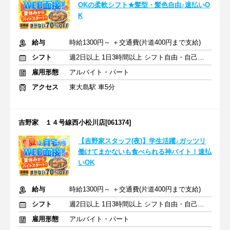
OKの柔軟シフト★髪型・髪色自由♪速払いO
K
給与
時給1300円～ ＋交通費(片道400円まで支給)
シフト
週2日以上 1日3時間以上 シフト自由・自己申告
雇用形態
アルバイト・パート
アクセス
東大島駅 車5分
吉野家 １４号線西小松川店[061374]
【吉野家スタッフ(夜)】学生活躍♪ガッツリ
働けてまかないも食べられる神バイト！速払
いOK
給与
時給1300円～ ＋交通費(片道400円まで支給)
シフト
週2日以上 1日3時間以上 シフト自由・自己申告
雇用形態
アルバイト・パート