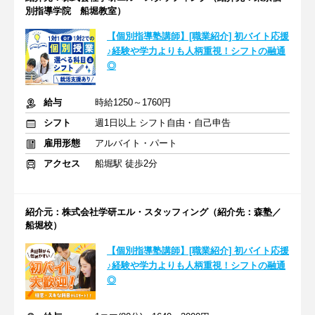
別指導学院 船堀教室）
【個別指導塾講師】[職業紹介] 初バイト応援
♪経験や学力よりも人柄重視！シフトの融通
◎
給与
時給1250～1760円
シフト
週1日以上 シフト自由・自己申告
雇用形態
アルバイト・パート
アクセス
船堀駅 徒歩2分
紹介元：株式会社学研エル・スタッフィング（紹介先：森塾／
船堀校）
【個別指導塾講師】[職業紹介] 初バイト応援
♪経験や学力よりも人柄重視！シフトの融通
◎