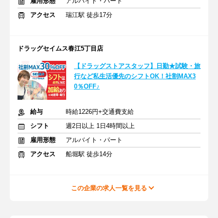
雇用形態
アルバイト・パート
アクセス
瑞江駅 徒歩17分
ドラッグセイムス春江5丁目店
【ドラッグストアスタッフ】日勤★試験・旅
行など私生活優先のシフトOK！社割MAX3
0％OFF♪
給与
時給1226円+交通費支給
シフト
週2日以上 1日4時間以上
雇用形態
アルバイト・パート
アクセス
船堀駅 徒歩14分
この企業の求人一覧を見る