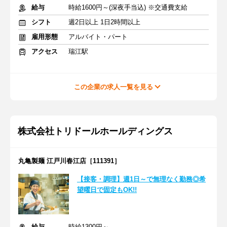
給与
時給1600円～(深夜手当込) ※交通費支給
シフト
週2日以上 1日2時間以上
雇用形態
アルバイト・パート
アクセス
瑞江駅
この企業の求人一覧を見る
株式会社トリドールホールディングス
丸亀製麺 江戸川春江店［111391］
【接客・調理】週1日～で無理なく勤務◎希
望曜日で固定もOK!!
給与
時給1300円～