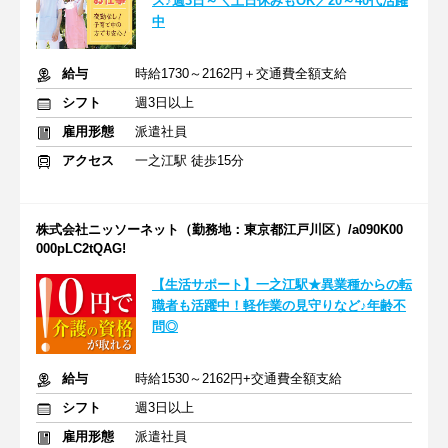
ス♪週3日～＼土日休みもOK／20～40代活躍
中
給与
時給1730～2162円＋交通費全額支給
シフト
週3日以上
雇用形態
派遣社員
アクセス
一之江駅 徒歩15分
株式会社ニッソーネット（勤務地：東京都江戸川区）/a090K00
000pLC2tQAG!
【生活サポート】一之江駅★異業種からの転
職者も活躍中！軽作業の見守りなど♪年齢不
問◎
給与
時給1530～2162円+交通費全額支給
シフト
週3日以上
雇用形態
派遣社員