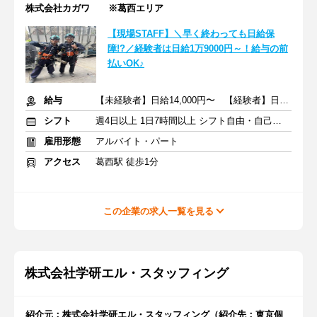
株式会社カガワ ※葛西エリア
【現場STAFF】＼早く終わっても日給保
障!?／経験者は日給1万9000円～！給与の前
払いOK♪
給与
【未経験者】日給14,000円〜 【経験者】日給19,000円〜
シフト
週4日以上 1日7時間以上 シフト自由・自己申告
雇用形態
アルバイト・パート
アクセス
葛西駅 徒歩1分
この企業の求人一覧を見る
株式会社学研エル・スタッフィング
紹介元：株式会社学研エル・スタッフィング（紹介先：東京個