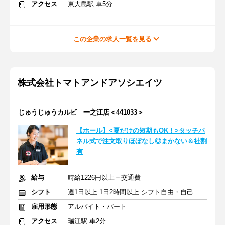
アクセス
東大島駅 車5分
この企業の求人一覧を見る
株式会社トマトアンドアソシエイツ
じゅうじゅうカルビ 一之江店＜441033＞
【ホール】<夏だけの短期もOK！>タッチパ
ネル式で注文取りほぼなし◎まかない＆社割
有
給与
時給1226円以上＋交通費
シフト
週1日以上 1日2時間以上 シフト自由・自己申告
雇用形態
アルバイト・パート
アクセス
瑞江駅 車2分