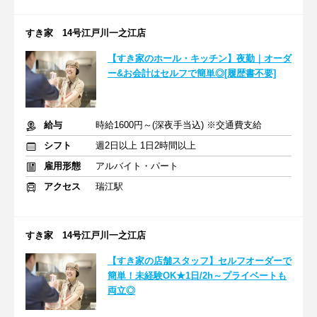
すき家 14号江戸川一之江店
【すき家のホール・キッチン】夜勤｜オーダ
ー&お会計はセルフで簡単◎[履歴書不要]
給与
時給1600円～(深夜手当込) ※交通費支給
シフト
週2日以上 1日2時間以上
雇用形態
アルバイト・パート
アクセス
瑞江駅
すき家 14号江戸川一之江店
【すき家の店舗スタッフ】セルフオーダーで
簡単！未経験OK★1日/2h～プライベートも
両立◎