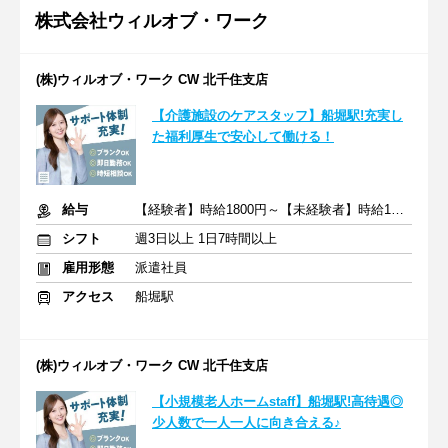
株式会社ウィルオブ・ワーク
(株)ウィルオブ・ワーク CW 北千住支店
【介護施設のケアスタッフ】船堀駅!充実し
た福利厚生で安心して働ける！
給与
【経験者】時給1800円～【未経験者】時給1600円～ ＋交通費
シフト
週3日以上 1日7時間以上
雇用形態
派遣社員
アクセス
船堀駅
(株)ウィルオブ・ワーク CW 北千住支店
【小規模老人ホームstaff】船堀駅!高待遇◎
少人数で一人一人に向き合える♪