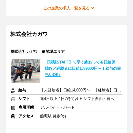
この企業の求人一覧を見る
株式会社カガワ
株式会社カガワ ※船堀エリア
【現場STAFF】＼早く終わっても日給保
障!?／経験者は日給1万9000円～！給与の前
払いOK♪
給与
【未経験者】日給14,000円〜 【経験者】日給19,000円〜
シフト
週4日以上 1日7時間以上 シフト自由・自己申告
雇用形態
アルバイト・パート
アクセス
船堀駅 徒歩0分