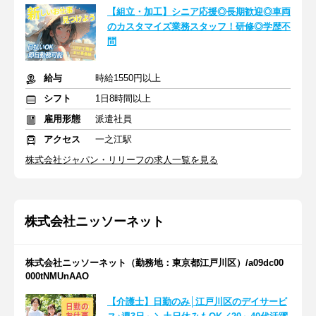
【組立・加工】シニア応援◎長期歓迎◎車両
のカスタマイズ業務スタッフ！研修◎学歴不
問
給与
時給1550円以上
シフト
1日8時間以上
雇用形態
派遣社員
アクセス
一之江駅
株式会社ジャパン・リリーフの求人一覧を見る
株式会社ニッソーネット
株式会社ニッソーネット（勤務地：東京都江戸川区）/a09dc00
000tNMUnAAO
【介護士】日勤のみ│江戸川区のデイサービ