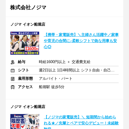
株式会社ノジマ
ノジマ イオン船堀店
【携帯・家電販売】＼主婦さん活躍中／家事
や育児の合間に♪柔軟シフトで急な用事も安
心◎
給与
時給1600円以上 ＋ 交通費支給
シフト
週2日以上 1日4時間以上 シフト自由・自己申告
雇用形態
アルバイト・パート
アクセス
船堀駅 徒歩5分
ノジマ イオン船堀店
【ノジマの家電販売】＼ 短期間から始めら
れる★／先輩とペアで安心デビュー！未経験