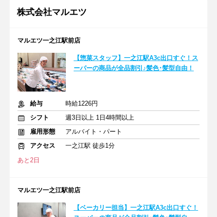
株式会社マルエツ
マルエツ一之江駅前店
【惣菜スタッフ】一之江駅A3c出口すぐ！ス
ーパーの商品が全品割引♪髪色･髪型自由！
給与
時給1226円
シフト
週3日以上 1日4時間以上
雇用形態
アルバイト・パート
アクセス
一之江駅 徒歩1分
あと2日
マルエツ一之江駅前店
【ベーカリー担当】一之江駅A3c出口すぐ！