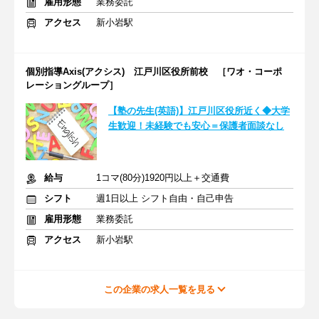
雇用形態
業務委託
アクセス
新小岩駅
個別指導Axis(アクシス) 江戸川区役所前校 ［ワオ・コーポ
レーショングループ］
【塾の先生(英語)】江戸川区役所近く◆大学
生歓迎！未経験でも安心＝保護者面談なし
給与
1コマ(80分)1920円以上＋交通費
シフト
週1日以上 シフト自由・自己申告
雇用形態
業務委託
アクセス
新小岩駅
この企業の求人一覧を見る