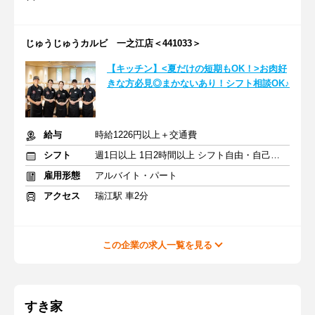
じゅうじゅうカルビ 一之江店＜441033＞
【キッチン】<夏だけの短期もOK！>お肉好
きな方必見◎まかないあり！シフト相談OK♪
給与
時給1226円以上＋交通費
シフト
週1日以上 1日2時間以上 シフト自由・自己申告
雇用形態
アルバイト・パート
アクセス
瑞江駅 車2分
この企業の求人一覧を見る
すき家