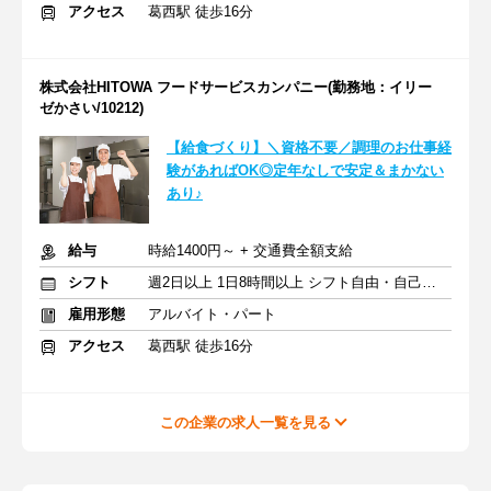
アクセス
葛西駅 徒歩16分
株式会社HITOWA フードサービスカンパニー(勤務地：イリー
ゼかさい/10212)
【給食づくり】＼資格不要／調理のお仕事経
験があればOK◎定年なしで安定＆まかない
あり♪
給与
時給1400円～ + 交通費全額支給
シフト
週2日以上 1日8時間以上 シフト自由・自己申告
雇用形態
アルバイト・パート
アクセス
葛西駅 徒歩16分
この企業の求人一覧を見る