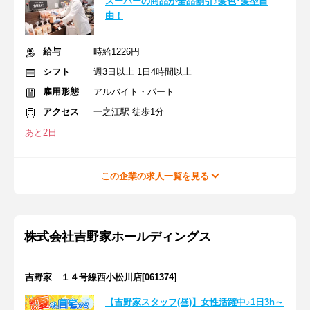
スーパーの商品が全品割引♪髪色･髪型自
由！
給与
時給1226円
シフト
週3日以上 1日4時間以上
雇用形態
アルバイト・パート
アクセス
一之江駅 徒歩1分
あと2日
この企業の求人一覧を見る
株式会社吉野家ホールディングス
吉野家 １４号線西小松川店[061374]
【吉野家スタッフ(昼)】女性活躍中♪1日3h～