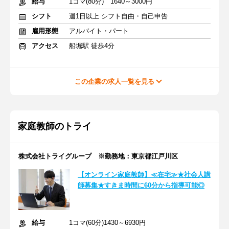
給与
1コマ(80分) 1640～3000円
シフト
週1日以上 シフト自由・自己申告
雇用形態
アルバイト・パート
アクセス
船堀駅 徒歩4分
この企業の求人一覧を見る
家庭教師のトライ
株式会社トライグループ ※勤務地：東京都江戸川区
【オンライン家庭教師】≪在宅≫★社会人講
師募集★すきま時間に60分から指導可能◎
給与
1コマ(60分)1430～6930円