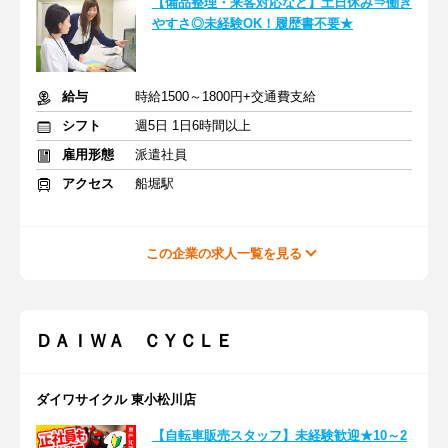
【備品整理・来客対応など】土日休み⇒働き
やすさ◎未経験OK！履歴書不要★
給与
時給1500～1800円+交通費支給
シフト
週5日 1日6時間以上
雇用形態
派遣社員
アクセス
船堀駅
この企業の求人一覧を見る
ＤＡＩＷＡ ＣＹＣＬＥ
ダイワサイクル 東小松川店
【自転車販売スタッフ】未経験歓迎★10～2