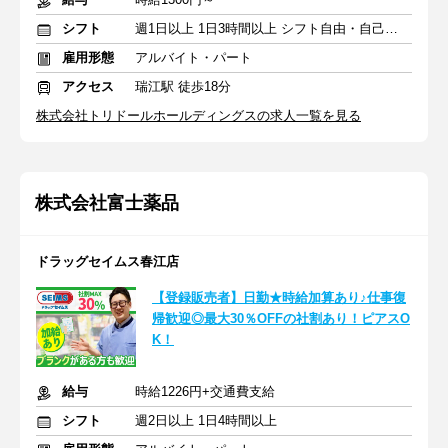
シフト
週1日以上 1日3時間以上 シフト自由・自己申告
雇用形態
アルバイト・パート
アクセス
瑞江駅 徒歩18分
株式会社トリドールホールディングスの求人一覧を見る
株式会社富士薬品
ドラッグセイムス春江店
【登録販売者】日勤★時給加算あり♪仕事復
帰歓迎◎最大30％OFFの社割あり！ピアスO
K！
給与
時給1226円+交通費支給
シフト
週2日以上 1日4時間以上