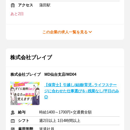
アクセス
蒲田駅
あと2日
この企業の求人一覧を見る
株式会社ブレイブ
株式会社ブレイブ MD仙台支店/MD04
【保育士】引越し/結婚/育児..ライフステー
ジに合わせた仕事選びを♪残業なし/平日のみ
◎
給与
時給1400～1700円+交通費全額
シフト
週2日以上 1日4時間以上
雇用形態
派遣社員