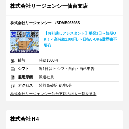
株式会社リージェンシー仙台支店
株式会社リージェンシー /SDMB06398S
【お引越しアシスタント】単発1日～短期O
K！＜高時給1300円♪＞日払いOK&履歴書不
要◎
給与
時給1300円
シフト
週1日以上 シフト自由・自己申告
雇用形態
派遣社員
アクセス
陸前高砂駅 徒歩8分
株式会社リージェンシー仙台支店の求人一覧を見る
株式会社Ｈ4