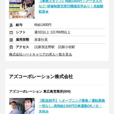
【事務スタッフ】時給1400円！データ入力
など♪研修制度充実◎職場見学あり！未経験
歓迎★
給与
時給1400円
シフト
週3日以上 1日7時間以上
雇用形態
派遣社員
アクセス
(1)新習志野駅 (2)新小岩駅
株式会社ハートキャリアの求人一覧を見る
アズコーポレーション株式会社
アズコーポレーション 東広島営業所(004)
【配送助手】＼オープニング募集／運転業務
一切なし♪高時給1300円◎車通勤OK／火・
水休み