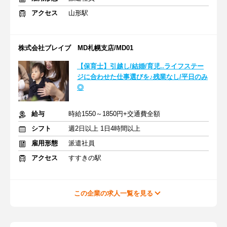
アクセス
山形駅
株式会社ブレイブ MD札幌支店/MD01
【保育士】引越し/結婚/育児..ライフステー
ジに合わせた仕事選びを♪残業なし/平日のみ
◎
給与
時給1550～1850円+交通費全額
シフト
週2日以上 1日4時間以上
雇用形態
派遣社員
アクセス
すすきの駅
この企業の求人一覧を見る