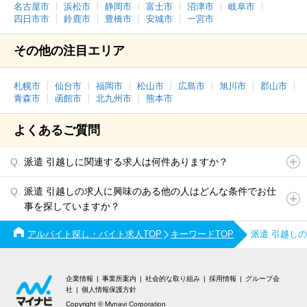
名古屋市
浜松市
静岡市
富士市
沼津市
岐阜市
四日市市
鈴鹿市
豊橋市
安城市
一宮市
その他の注目エリア
札幌市
仙台市
福岡市
松山市
広島市
旭川市
郡山市
青森市
函館市
北九州市
熊本市
よくあるご質問
派遣 引越しに関連する求人は何件ありますか？
派遣 引越しの求人に興味のある他の人はどんな条件でお仕
事を探していますか？
アルバイト探し・バイト求人TOP
キーワードTOP
派遣 引越し
企業情報
事業所案内
社会的な取り組み
採用情報
グループ会
社
個人情報保護方針
Copyright © Mynavi Corporation