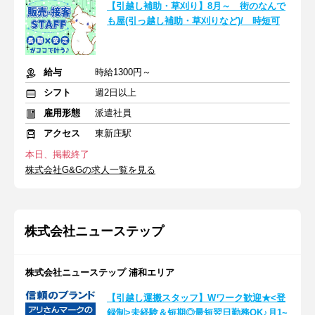
【引越し補助・草刈り】8月～ 街のなんで
も屋(引っ越し補助・草刈りなど)/ 時短可
給与
時給1300円～
シフト
週2日以上
雇用形態
派遣社員
アクセス
東新庄駅
本日、掲載終了
株式会社G&Gの求人一覧を見る
株式会社ニューステップ
株式会社ニューステップ 浦和エリア
【引越し運搬スタッフ】Wワーク歓迎★<登
録制>未経験＆短期◎最短翌日勤務OK♪月1~