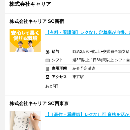
株式会社キャリア
株式会社キャリア SC新宿
【有料・看護師】レクなし 定着率が自慢。
給与
時給2,570円以上+交通費全額支給
シフト
週3日以上 1日8時間以上 シフト
雇用形態
紹介予定派遣
アクセス
東京駅
あと6日
株式会社キャリア SC西東京
【サ高住・看護師】レクなし可 資格を活か