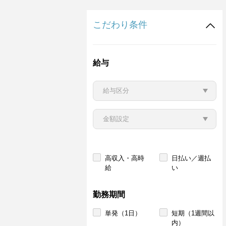
こだわり条件
給与
高収入・高時
日払い／週払
給
い
勤務期間
単発（1日）
短期（1週間以
内）