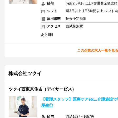
給与
時給2,570円以上+交通費全額支給
シフト
週3日以上 1日8時間以上 シフト
雇用形態
紹介予定派遣
アクセス
西武柳沢駅
あと6日
この企業の求人一覧を見
株式会社ツクイ
ツクイ西東京住吉（デイサービス）
【看護スタッフ】医療ケアetc...介護施
厚生◎
給与
時給1627～1657円