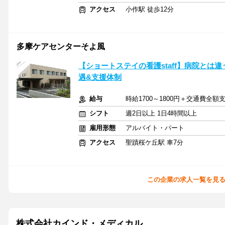
アクセス
小作駅 徒歩12分
多摩ケアセンターそよ風
【ショートステイの看護staff】病院とは
遇&支援体制
給与
時給1700～1800円＋交通費全額
シフト
週2日以上 1日4時間以上
雇用形態
アルバイト・パート
アクセス
聖蹟桜ケ丘駅 車7分
この企業の求人一覧を見
株式会社カインド・メディカル