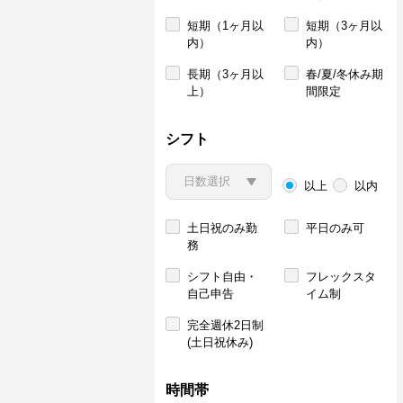
短期（1ヶ月以
短期（3ヶ月以
内）
内）
長期（3ヶ月以
春/夏/冬休み期
上）
間限定
シフト
以上
以内
土日祝のみ勤
平日のみ可
務
シフト自由・
フレックスタ
自己申告
イム制
完全週休2日制
(土日祝休み)
時間帯