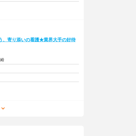
違う、寄り添いの看護★業界大手の好待
支給
る