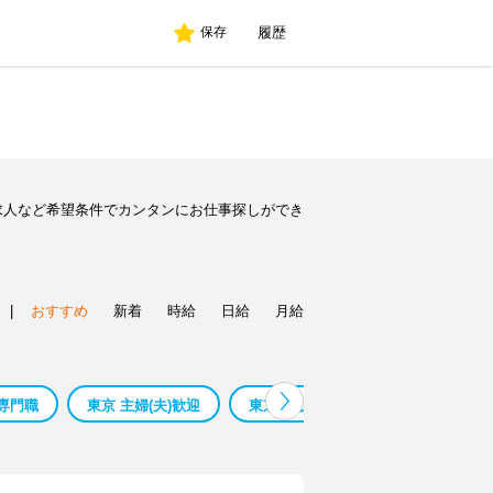
履歴
保存
求人など希望条件でカンタンにお仕事探しができ
|
おすすめ
新着
時給
日給
月給
専門職
東京 主婦(夫)歓迎
東京 高収入・高時給