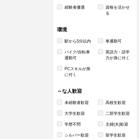
経験者優遇
資格を活かせ
る
環境
駅から5分以内
車通勤可
バイク/自転車
英語力・語学
通勤可
力が身に付く
PCスキルが身
に付く
～な人歓迎
未経験者歓迎
高校生歓迎
大学生歓迎
二部学生歓迎
学歴不問
主婦(夫)歓迎
シルバー歓迎
留学生歓迎