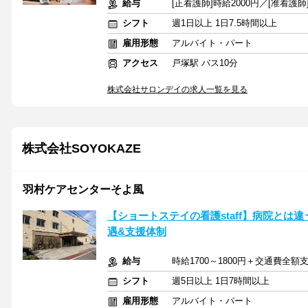
給与
[正看護師]時給2000円／[准看護師]
シフト
週1日以上 1日7.5時間以上
雇用形態
アルバイト・パート
アクセス
戸塚駅 バス10分
株式会社サロンデイの求人一覧を見る
株式会社SOYOKAZE
羽村ケアセンターそよ風
【ショートステイの看護staff】病院とは
遇&支援体制
給与
時給1700～1800円＋交通費全額
シフト
週5日以上 1日7時間以上
雇用形態
アルバイト・パート