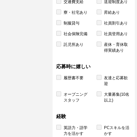
交通費支給
送迎制度あり
寮・社宅あり
昇給あり
制服貸与
社員割引あり
社会保険完備
社員登用あり
託児所あり
産休・育休取
得実績あり
応募時に嬉しい
履歴書不要
友達と応募歓
迎
オープニング
大量募集(10名
スタッフ
以上)
経験
英語力・語学
PCスキルを活
力を活かす
かす