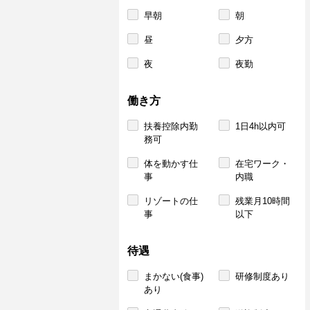
早朝
朝
昼
夕方
夜
夜勤
働き方
扶養控除内勤
1日4h以内可
務可
体を動かす仕
在宅ワーク・
事
内職
リゾートの仕
残業月10時間
事
以下
待遇
まかない(食事)
研修制度あり
あり