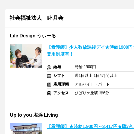
社会福祉法人 睦月会
Life Design うぃーる
【看護師】少人数放課後デイ★時給1900円
登用制度有！
給与
時給 1900円
シフト
週1日以上 1日4時間以上
雇用形態
アルバイト・パート
アクセス
ひばりケ丘駅 車6分
Up to you 塩浜 Living
【看護師】★時給1,900円～3,417円★