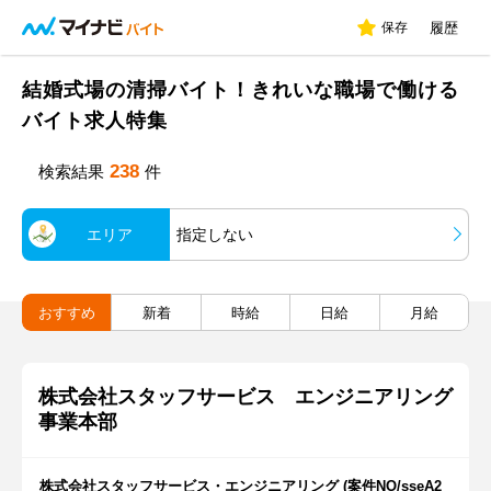
保存
履歴
結婚式場の清掃バイト！きれいな職場で働ける
バイト求人特集
238
検索結果
件
エリア
指定しない
おすすめ
新着
時給
日給
月給
株式会社スタッフサービス エンジニアリング
事業本部
株式会社スタッフサービス・エンジニアリング (案件NO/sseA2