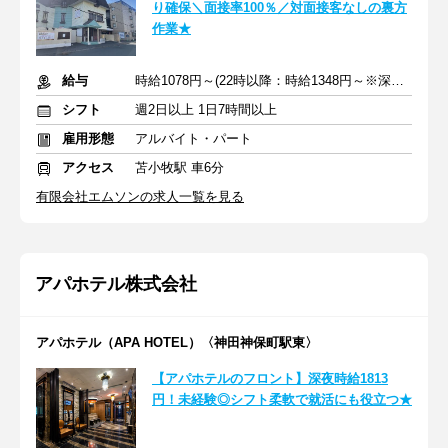
り確保＼面接率100％／対面接客なしの裏方
作業★
給与
時給1078円～(22時以降：時給1348円～※深夜手当込み)＋交通費
シフト
週2日以上 1日7時間以上
雇用形態
アルバイト・パート
アクセス
苫小牧駅 車6分
有限会社エムソンの求人一覧を見る
アパホテル株式会社
アパホテル（APA HOTEL）〈神田神保町駅東〉
【アパホテルのフロント】深夜時給1813
円！未経験◎シフト柔軟で就活にも役立つ★