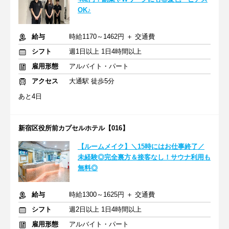
OK♪
給与
時給1170～1462円 ＋ 交通費
シフト
週1日以上 1日4時間以上
雇用形態
アルバイト・パート
アクセス
大通駅 徒歩5分
あと4日
新宿区役所前カプセルホテル【016】
【ルームメイク】＼15時にはお仕事終了／
未経験◎完全裏方＆接客なし！サウナ利用も
無料◎
給与
時給1300～1625円 ＋ 交通費
シフト
週2日以上 1日4時間以上
雇用形態
アルバイト・パート