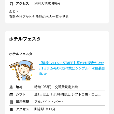
アクセス
別府大学駅 車6分
あと5日
有限会社アサヒヤ旅館の求人一覧を見る
ホテルフェスタ
ホテルフェスタ
【清掃/フロントSTAFF】昼だけ/深夜だけet
c.1日3hからOK◎作業はシンプル！≪服装自
由♪≫
給与
時給1063円＋交通費規定支給
シフト
週1日以上 1日3時間以上 シフト自由・自己申告
雇用形態
アルバイト・パート
アクセス
剛志駅 車11分