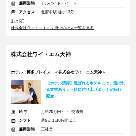
雇用形態
アルバイト・パート
アクセス
北府中駅 徒歩13分
あと6日
株式会社Ｒｅ・ｓｔａｙ府中の求人一覧を見る
株式会社ワイ・エム天神
ホテル 博多プレイス ＜株式会社ワイ・エム天神＞
【ホテル清掃】選ばれるホテルには、選ばれ
る客室あり→一緒に作り上げよう！定時17
時★
給与
月給20万円～ ＋ 交通費
シフト
週5日 1日8時間以上
雇用形態
正社員