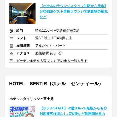
【ホテルのラウンジスタッフ】駅から徒歩3
分◎宿泊ゲスト専用ラウンジで飲食物の補充
など
給与
時給1250円 +交通費全額支給
シフト
週3日以上 1日4時間以上
雇用形態
アルバイト・パート
アクセス
肥後橋駅 徒歩5分
三井ガーデンホテル大阪プレミアの求人一覧を見る
HOTEL SENTIR（ホテル センティール）
ホテルスタイリッシュ富士見
【ホテルSTAFF】≪週1/3h~≫短期からも◎
対面接客ほぼなし♪GW後など勤務開始日の