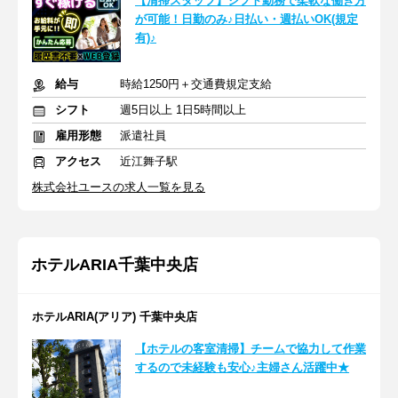
【清掃スタッフ】シフト勤務で柔軟な働き方
が可能！日勤のみ♪日払い・週払いOK(規定
有)♪
給与
時給1250円＋交通費規定支給
シフト
週5日以上 1日5時間以上
雇用形態
派遣社員
アクセス
近江舞子駅
株式会社ユースの求人一覧を見る
ホテルARIA千葉中央店
ホテルARIA(アリア) 千葉中央店
【ホテルの客室清掃】チームで協力して作業
するので未経験も安心♪主婦さん活躍中★