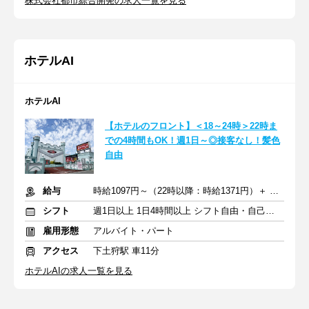
株式会社都市綜合開発の求人一覧を見る
ホテルAI
ホテルAI
【ホテルのフロント】＜18～24時＞22時ま
での4時間もOK！週1日～◎接客なし！髪色
自由
給与
時給1097円～（22時以降：時給1371円）＋ 交通費支給
シフト
週1日以上 1日4時間以上 シフト自由・自己申告
雇用形態
アルバイト・パート
アクセス
下土狩駅 車11分
ホテルAIの求人一覧を見る