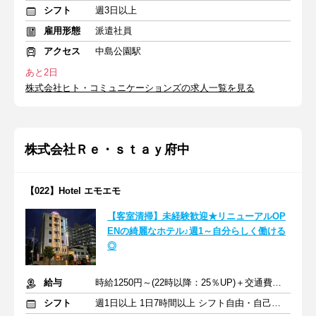
シフト
週3日以上
雇用形態
派遣社員
アクセス
中島公園駅
あと2日
株式会社ヒト・コミュニケーションズの求人一覧を見る
株式会社Ｒｅ・ｓｔａｙ府中
【022】Hotel エモエモ
【客室清掃】未経験歓迎★リニューアルOP
ENの綺麗なホテル♪週1～自分らしく働ける
◎
給与
時給1250円～(22時以降：25％UP)＋交通費全額
シフト
週1日以上 1日7時間以上 シフト自由・自己申告