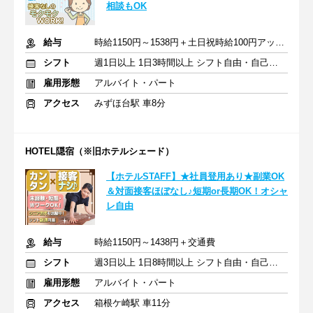
相談もOK
給与
時給1150円～1538円＋土日祝時給100円アップ＋交通費
シフト
週1日以上 1日3時間以上 シフト自由・自己申告
雇用形態
アルバイト・パート
アクセス
みずほ台駅 車8分
HOTEL隠宿（※旧ホテルシェード）
【ホテルSTAFF】★社員登用あり★副業OK
＆対面接客ほぼなし♪短期or長期OK！オシャ
レ自由
給与
時給1150円～1438円＋交通費
シフト
週3日以上 1日8時間以上 シフト自由・自己申告
雇用形態
アルバイト・パート
アクセス
箱根ケ崎駅 車11分