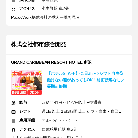
アクセス
小中野駅 車2分
PeaceWork株式会社の求人一覧を見る
株式会社都市綜合開発
GRAND CARIBBEAN RESORT HOTEL 所沢
【ホテルSTAFF】<1日3h～>シフト自由◎
働けない週があってもOK！対面接客なし／
長期or短期
給与
時給1141円～1427円以上+交通費
シフト
週1日以上 1日3時間以上 シフト自由・自己申告
雇用形態
アルバイト・パート
アクセス
西武球場前駅 車5分