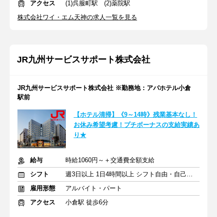
アクセス
(1)呉服町駅 (2)薬院駅
株式会社ワイ・エム天神の求人一覧を見る
JR九州サービスサポート株式会社
JR九州サービスサポート株式会社 ※勤務地：アパホテル小倉
駅前
【ホテル清掃】《9～14時》残業基本なし！
お休み希望考慮！プチボーナスの支給実績あ
り★
給与
時給1060円～＋交通費全額支給
シフト
週3日以上 1日4時間以上 シフト自由・自己申告
雇用形態
アルバイト・パート
アクセス
小倉駅 徒歩6分