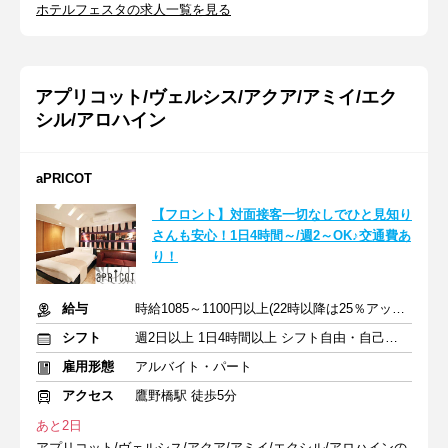
ホテルフェスタの求人一覧を見る
アプリコット/ヴェルシス/アクア/アミイ/エク
シル/アロハイン
aPRICOT
【フロント】対面接客一切なしでひと見知り
さんも安心！1日4時間～/週2～OK♪交通費あ
り！
給与
時給1085～1100円以上(22時以降は25％アップ) ＋ 交通費支給
シフト
週2日以上 1日4時間以上 シフト自由・自己申告
雇用形態
アルバイト・パート
アクセス
鷹野橋駅 徒歩5分
あと2日
アプリコット/ヴェルシス/アクア/アミイ/エクシル/アロハインの