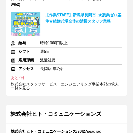
9462)
【作業STAFF】新潟県長岡市│★残業ゼロ案
件★結婚式場全体の清掃スタッフ業務
給与
時給1360円以上
シフト
週5日
雇用形態
派遣社員
アクセス
長岡駅 車7分
あと2日
株式会社スタッフサービス エンジニアリング事業本部の求人
一覧を見る
株式会社ヒト・コミュニケーションズ
株式会社ヒト・コミュニケーションズ/s0f27seagrad