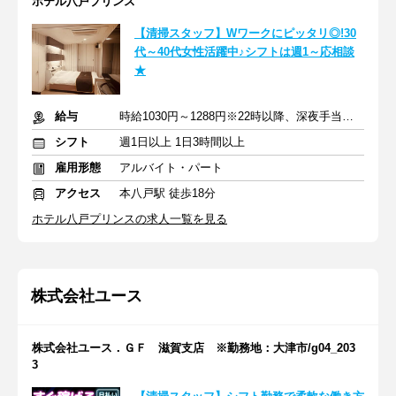
ホテル八戸プリンス
【清掃スタッフ】Wワークにピッタリ◎!30
代～40代女性活躍中♪シフトは週1～応相談
★
給与
時給1030円～1288円※22時以降、深夜手当で時給25％UP
シフト
週1日以上 1日3時間以上
雇用形態
アルバイト・パート
アクセス
本八戸駅 徒歩18分
ホテル八戸プリンスの求人一覧を見る
株式会社ユース
株式会社ユース．ＧＦ 滋賀支店 ※勤務地：大津市/g04_203
3