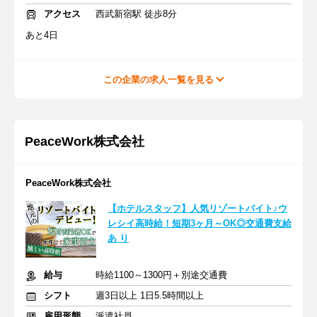
アクセス
西武新宿駅 徒歩8分
あと4日
この企業の求人一覧を見る
PeaceWork株式会社
PeaceWork株式会社
【ホテルスタッフ】人気リゾートバイト♪ウ
レシイ高時給！短期3ヶ月～OK◎交通費支給
あ り
給与
時給1100～1300円＋別途交通費
シフト
週3日以上 1日5.5時間以上
雇用形態
派遣社員