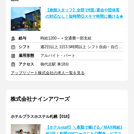
【旅館スタッフ】全部で8室♪宴会や団体客
の対応なし！短時間◎スキマ時間に働ける★
給与
時給1200～＋交通費一部支給
シフト
週2日以上 1日3.5時間以上 シフト自由・自己申告
雇用形態
アルバイト・パート
アクセス
御代志駅 車18分
アップリゾート株式会社の求人一覧を見る
株式会社ナインアワーズ
ホテルプラスホステル札幌【018】
【ホテルstaff】＼夜勤で稼げる／MAX時給1
462円！副業やWワークにも◎髪色・ピアス