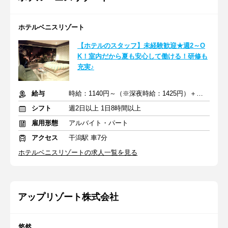
ホテルベニスリゾート
【ホテルのスタッフ】未経験歓迎★週2～O
K！室内だから夏も安心して働ける！研修も
充実♪
給与
時給：1140円～（※深夜時給：1425円）＋交通費
シフト
週2日以上 1日8時間以上
雇用形態
アルバイト・パート
アクセス
干潟駅 車7分
ホテルベニスリゾートの求人一覧を見る
アップリゾート株式会社
悠然