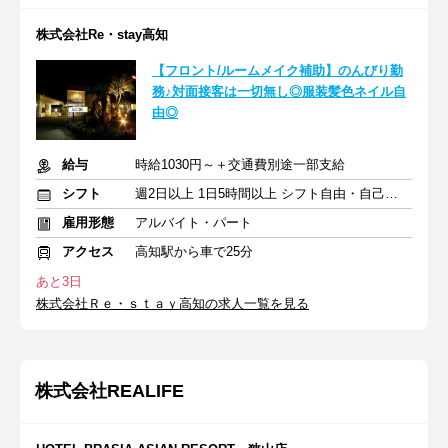
株式会社Re・stay高知
【フロント/ルームメイク補助】のんびり勤
務♪対面接客は一切無し◎服装髪色ネイル自
由◎
給与
時給1030円～＋交通費別途一部支給
シフト
週2日以上 1日5時間以上 シフト自由・自己申告
雇用形態
アルバイト・パート
アクセス
高知駅から車で25分
あと3日
株式会社Ｒｅ・ｓｔａｙ高知の求人一覧を見る
株式会社REALIFE