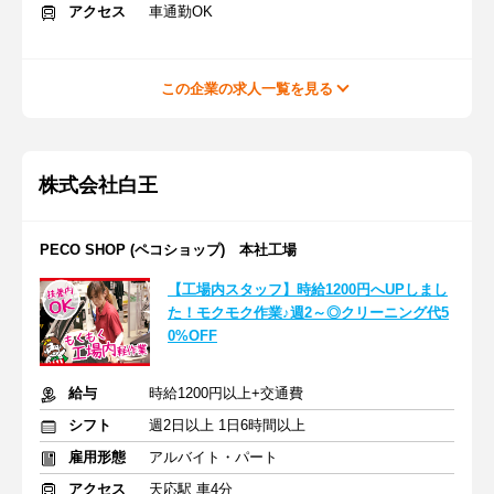
アクセス
車通勤OK
この企業の求人一覧を見る
株式会社白王
PECO SHOP (ペコショップ) 本社工場
【工場内スタッフ】時給1200円へUPしまし
た！モクモク作業♪週2～◎クリーニング代5
0%OFF
給与
時給1200円以上+交通費
シフト
週2日以上 1日6時間以上
雇用形態
アルバイト・パート
アクセス
天応駅 車4分