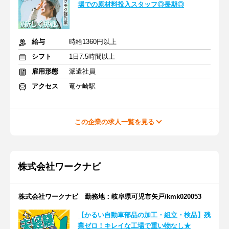
場での原材料投入スタッフ◎長期◎
給与
時給1360円以上
シフト
1日7.5時間以上
雇用形態
派遣社員
アクセス
竜ケ崎駅
この企業の求人一覧を見る
株式会社ワークナビ
株式会社ワークナビ 勤務地：岐阜県可児市矢戸/kmk020053
【かるい自動車部品の加工・組立・検品】残
業ゼロ！キレイな工場で重い物なし★