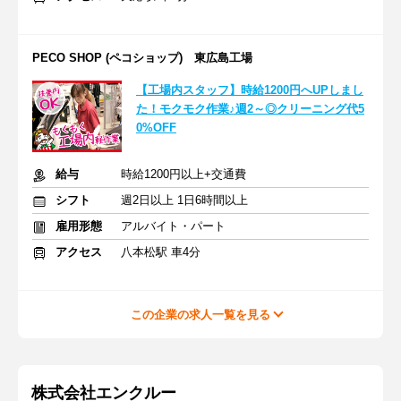
PECO SHOP (ペコショップ) 東広島工場
【工場内スタッフ】時給1200円へUPしまし
た！モクモク作業♪週2～◎クリーニング代5
0%OFF
給与
時給1200円以上+交通費
シフト
週2日以上 1日6時間以上
雇用形態
アルバイト・パート
アクセス
八本松駅 車4分
この企業の求人一覧を見る
株式会社エンクルー