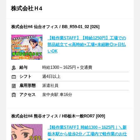
株式会社Ｈ4
株式会社H4 仙台オフィス / BB_R59-01_02 [026]
【軽作業STAFF】【時給1250円】工場での
部品組立て≪高時給×工場×未経験◎≫日払
いOK
給与
時給1300～1625円＋交通費
シフト
週4日以上
雇用形態
派遣社員
アクセス
泉中央駅 車16分
株式会社H4 熊谷オフィス / HB栃木一般ROR7 [009]
【軽作業STAFF】時給1300～1625円｜＼新
栃木駅から徒歩2分／工場内で軽作業のお仕