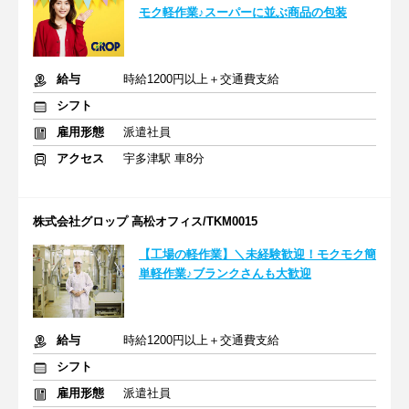
モク軽作業♪スーパーに並ぶ商品の包装
給与
時給1200円以上＋交通費支給
シフト
雇用形態
派遣社員
アクセス
宇多津駅 車8分
株式会社グロップ 高松オフィス/TKM0015
【工場の軽作業】＼未経験歓迎！モクモク簡
単軽作業♪ブランクさんも大歓迎
給与
時給1200円以上＋交通費支給
シフト
雇用形態
派遣社員