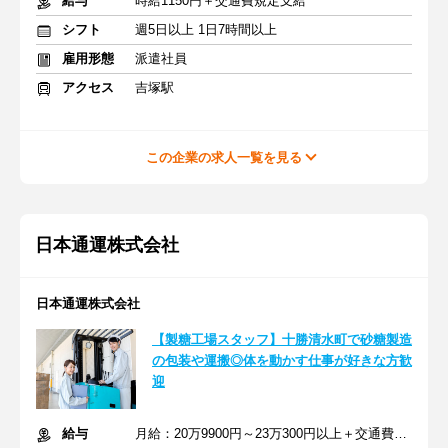
給与
時給1150円＋交通費規定支給
シフト
週5日以上 1日7時間以上
雇用形態
派遣社員
アクセス
吉塚駅
この企業の求人一覧を見る
日本通運株式会社
日本通運株式会社
【製糖工場スタッフ】十勝清水町で砂糖製造
の包装や運搬◎体を動かす仕事が好きな方歓
迎
給与
月給：20万9900円～23万300円以上＋交通費＋職務手当