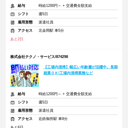
給与
時給1200円～ + 交通費全額支給
シフト
週5日
雇用形態
派遣社員
アクセス
北金岡駅 車5分
あと2日
株式会社テクノ・サービス/874298
【工場内清掃】幅広い年齢層が活躍中。長期
就業ＯＫ!工場内清掃業務など
給与
時給1200円～ + 交通費全額支給
シフト
週5日
雇用形態
派遣社員
アクセス
近鉄御所駅 車8分
あと6日