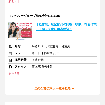
あと2日
マンパワーグループ株式会社/1716050
【軽作業】航空部品の開梱・検数・梱包作業
｜工場・倉庫経験者歓迎！
給与
時給1500円+交通費一部支給
シフト
週5日 1日8時間以上
雇用形態
派遣社員
アクセス
石上駅 徒歩8分
あと2日
この企業の求人一覧を見る