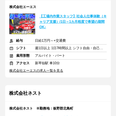
株式会社エーエス
【工場内作業スタッフ】社会人仕事体験（キ
ャリア支援）/1日～1カ月程度で希望の期間
OK♪
給与
日給1万円～+交通費
シフト
週1日以上 1日7時間以上 シフト自由・自己申告
雇用形態
アルバイト・パート
アクセス
新琴似駅 車10分
株式会社エーエスの求人一覧を見る
株式会社ネスト
株式会社ネスト ※勤務地：板野郡北島町