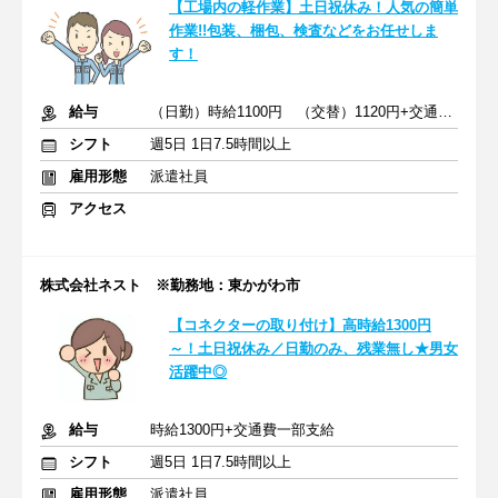
【工場内の軽作業】土日祝休み！人気の簡単
作業!!包装、梱包、検査などをお任せしま
す！
給与
（日勤）時給1100円 （交替）1120円+交通費一部支給
シフト
週5日 1日7.5時間以上
雇用形態
派遣社員
アクセス
株式会社ネスト ※勤務地：東かがわ市
【コネクターの取り付け】高時給1300円
～！土日祝休み／日勤のみ、残業無し★男女
活躍中◎
給与
時給1300円+交通費一部支給
シフト
週5日 1日7.5時間以上
雇用形態
派遣社員