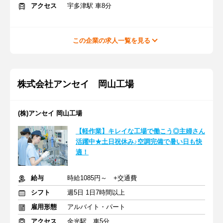
アクセス
宇多津駅 車8分
この企業の求人一覧を見る
株式会社アンセイ 岡山工場
(株)アンセイ 岡山工場
【軽作業】キレイな工場で働こう◎主婦さん
活躍中★土日祝休み♪空調完備で暑い日も快
適！
給与
時給1085円～ +交通費
シフト
週5日 1日7時間以上
雇用形態
アルバイト・パート
アクセス
金光駅 車5分