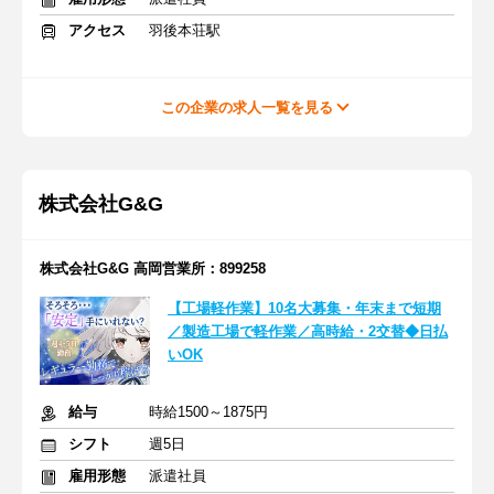
アクセス
羽後本荘駅
この企業の求人一覧を見る
株式会社G&G
株式会社G&G 高岡営業所：899258
【工場軽作業】10名大募集・年末まで短期
／製造工場で軽作業／高時給・2交替◆日払
いOK
給与
時給1500～1875円
シフト
週5日
雇用形態
派遣社員