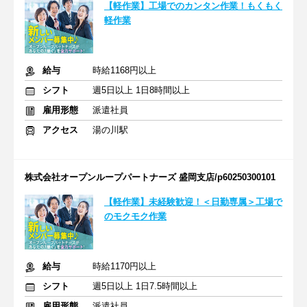
【軽作業】工場でのカンタン作業！もくもく
軽作業
給与
時給1168円以上
シフト
週5日以上 1日8時間以上
雇用形態
派遣社員
アクセス
湯の川駅
株式会社オープンループパートナーズ 盛岡支店/p60250300101
【軽作業】未経験歓迎！＜日勤専属＞工場で
のモクモク作業
給与
時給1170円以上
シフト
週5日以上 1日7.5時間以上
雇用形態
派遣社員