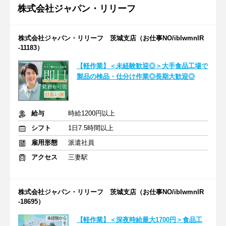
株式会社ジャパン・リリーフ
株式会社ジャパン・リリーフ 茨城支店（お仕事NO/iblwmnlR
-11183）
【軽作業】＜未経験歓迎◎＞大手食品工場で
製品の検品・仕分け作業◎長期大歓迎◎
給与
時給1200円以上
シフト
1日7.5時間以上
雇用形態
派遣社員
アクセス
三妻駅
株式会社ジャパン・リリーフ 茨城支店（お仕事NO/iblwmnlR
-18695）
【軽作業】＜深夜時給最大1700円＞食品工