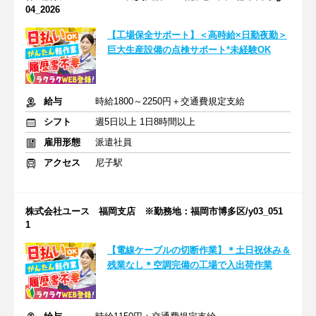
04_2026
【工場保全サポート】＜高時給×日勤夜勤＞
巨大生産設備の点検サポート*未経験OK
給与
時給1800～2250円＋交通費規定支給
シフト
週5日以上 1日8時間以上
雇用形態
派遣社員
アクセス
尼子駅
株式会社ユース 福岡支店 ※勤務地：福岡市博多区/y03_051
1
【電線ケーブルの切断作業】＊土日祝休み＆
残業なし＊空調完備の工場で入出荷作業