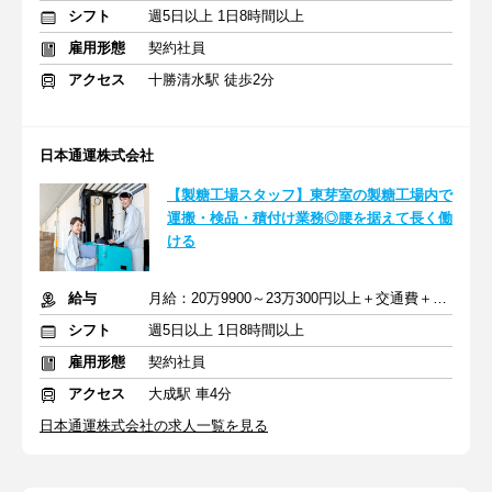
シフト
週5日以上 1日8時間以上
雇用形態
契約社員
アクセス
十勝清水駅 徒歩2分
日本通運株式会社
【製糖工場スタッフ】東芽室の製糖工場内で
運搬・検品・積付け業務◎腰を据えて長く働
ける
給与
月給：20万9900～23万300円以上＋交通費＋職務手当
シフト
週5日以上 1日8時間以上
雇用形態
契約社員
アクセス
大成駅 車4分
日本通運株式会社の求人一覧を見る