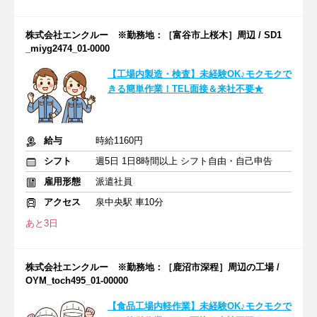
株式会社エンクルー ※勤務地：［富谷市上桜木］周辺 / SD1
_miyg2474_01-0000
【工場内製造・検査】未経験OK♪モクモクで
きる簡単作業！TEL面接＆来社不要★
給与
時給1160円
シフト
週5日 1日8時間以上 シフト自由・自己申告
雇用形態
派遣社員
アクセス
泉中央駅 車10分
あと3日
株式会社エンクルー ※勤務地：［鹿沼市深程］周辺の工場 /
OYM_toch495_01-00000
【食品工場内軽作業】未経験OK♪モクモクで