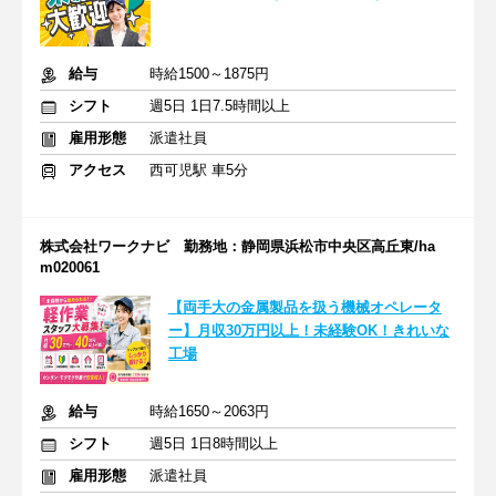
給与
時給1500～1875円
シフト
週5日 1日7.5時間以上
雇用形態
派遣社員
アクセス
西可児駅 車5分
株式会社ワークナビ 勤務地：静岡県浜松市中央区高丘東/ha
m020061
【両手大の金属製品を扱う機械オペレータ
ー】月収30万円以上！未経験OK！きれいな
工場
給与
時給1650～2063円
シフト
週5日 1日8時間以上
雇用形態
派遣社員