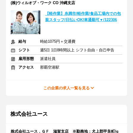
(株)ウィルオブ・ワーク CO 沖縄支店
【軽作業】糸満市/軽作業/食品工場内での包
装スタッフ/日払いOK!車通勤可▼/122306
給与
時給1075円＋交通費
シフト
週5日 1日8時間以上 シフト自由・自己申告
雇用形態
派遣社員
アクセス
那覇空港駅
この企業の求人一覧を見る
株式会社ユース
株式会社ユース．ＧＦ 滋賀支店 ※勤務地：犬上郡甲良町/g