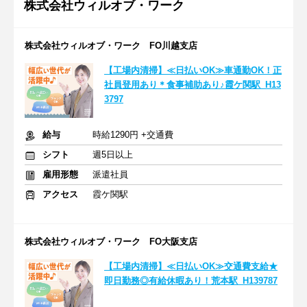
株式会社ウィルオブ・ワーク
株式会社ウィルオブ・ワーク FO川越支店
【工場内清掃】≪日払いOK≫車通勤OK！正
社員登用あり＊食事補助あり♪霞ケ関駅_H13
3797
給与
時給1290円 +交通費
シフト
週5日以上
雇用形態
派遣社員
アクセス
霞ケ関駅
株式会社ウィルオブ・ワーク FO大阪支店
【工場内清掃】≪日払いOK≫交通費支給★
即日勤務◎有給休暇あり！荒本駅_H139787