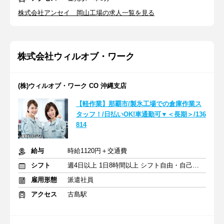
株式会社アンセイ 岡山工場の求人一覧を見る
株式会社ウィルオブ・ワーク
(株)ウィルオブ・ワーク CO 沖縄支店
【軽作業】那覇市/製氷工場での倉庫作業ス
タッフ！/日払いOK!車通勤可▼＜長期＞/136
814
給与
時給1120円＋交通費
シフト
週4日以上 1日8時間以上 シフト自由・自己申告
雇用形態
派遣社員
アクセス
古島駅