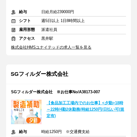
給与
日給月給239000円
シフト
週5日以上 1日8時間以上
雇用形態
派遣社員
アクセス
黒井駅
株式会社HMSユナイテッドの求人一覧を見る
SGフィルダー株式会社
SGフィルダー株式会社 ※お仕事No/A38173-007
【食品加工工場内でのお仕事】<夕勤>18時
～22時/4勤2休勤務/時給1250円/日払い可(規
定有)
給与
時給1250円 ※交通費支給