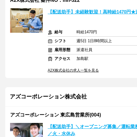
A2X株式会社 案件NO：mn-322
【配送助手】未経験歓迎！高時給1470円★
給与
時給1470円
シフト
週5日 1日8時間以上
雇用形態
派遣社員
アクセス
加島駅
A2X株式会社の求人一覧を見る
アズコーポレーション株式会社
アズコーポレーション 東広島営業所(004)
【配送助手】＼オープニング募集／運転業務
／火・水休み