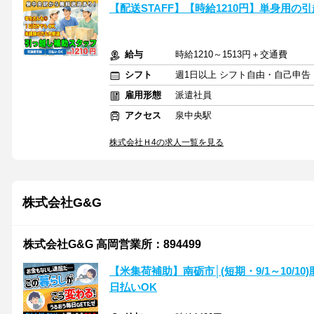
【配送STAFF】【時給1210円】単身用の引
給与
時給1210～1513円＋交通費
シフト
週1日以上 シフト自由・自己申告
雇用形態
派遣社員
アクセス
泉中央駅
株式会社Ｈ4の求人一覧を見る
株式会社G&G
株式会社G&G 高岡営業所：894499
【米集荷補助】南砺市│(短期・9/1～10/
日払いOK