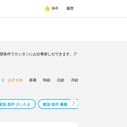
履歴
保存
希望条件でカンタンにお仕事探しができます。ア
|
おすすめ
新着
時給
日給
月給
配送 助手 さいたま
配送 助手 募集 東京都
給食 配送
青果