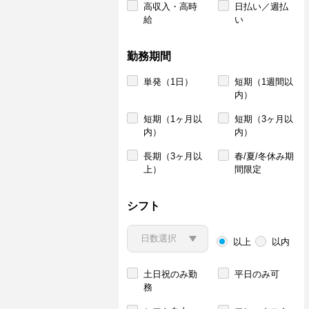
高収入・高時
日払い／週払
給
い
勤務期間
単発（1日）
短期（1週間以
内）
短期（1ヶ月以
短期（3ヶ月以
内）
内）
長期（3ヶ月以
春/夏/冬休み期
上）
間限定
シフト
以上
以内
土日祝のみ勤
平日のみ可
務