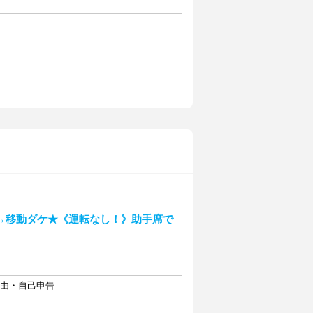
→移動ダケ★《運転なし！》助手席で
自由・自己申告