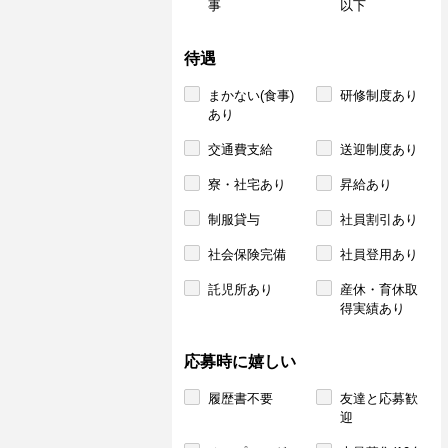
事
以下
待遇
まかない(食事)
研修制度あり
あり
交通費支給
送迎制度あり
寮・社宅あり
昇給あり
制服貸与
社員割引あり
社会保険完備
社員登用あり
託児所あり
産休・育休取
得実績あり
応募時に嬉しい
履歴書不要
友達と応募歓
迎