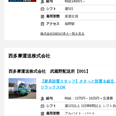
給与
時給1400円～
シフト
週5日
雇用形態
派遣社員
アクセス
福野駅
株式会社G&Gの求人一覧を見る
西多摩運送株式会社
西多摩運送株式会社 武蔵野配送所【001】
【家具設置スタッフ】ささっと設置＆組立
リラックスOK
給与
時給：1375円～1625円＋交通費
シフト
週1日以上 1日8時間以上 シフト
雇用形態
アルバイト・パート