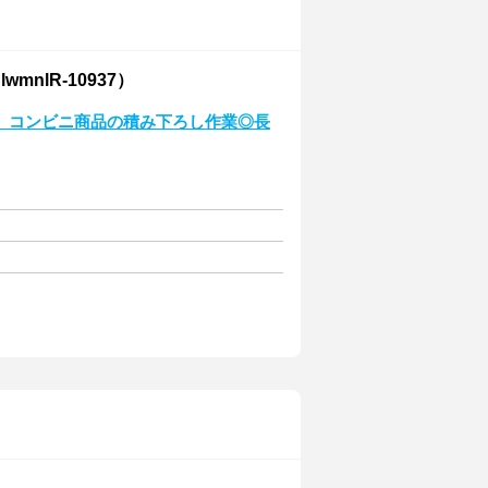
nlR-10937）
 コンビニ商品の積み下ろし作業◎長