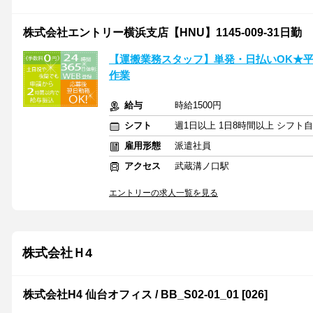
株式会社エントリー横浜支店【HNU】1145-009-31日勤
【運搬業務スタッフ】単発・日払いOK★平
作業
給与
時給1500円
シフト
週1日以上 1日8時間以上 シフト
雇用形態
派遣社員
アクセス
武蔵溝ノ口駅
エントリーの求人一覧を見る
株式会社Ｈ4
株式会社H4 仙台オフィス / BB_S02-01_01 [026]