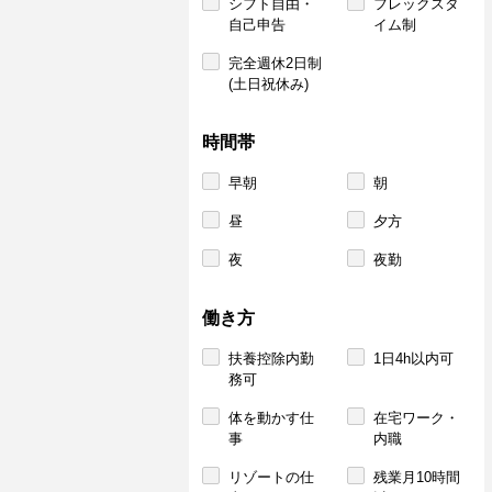
シフト自由・
フレックスタ
自己申告
イム制
完全週休2日制
(土日祝休み)
時間帯
早朝
朝
昼
夕方
夜
夜勤
働き方
扶養控除内勤
1日4h以内可
務可
体を動かす仕
在宅ワーク・
事
内職
リゾートの仕
残業月10時間