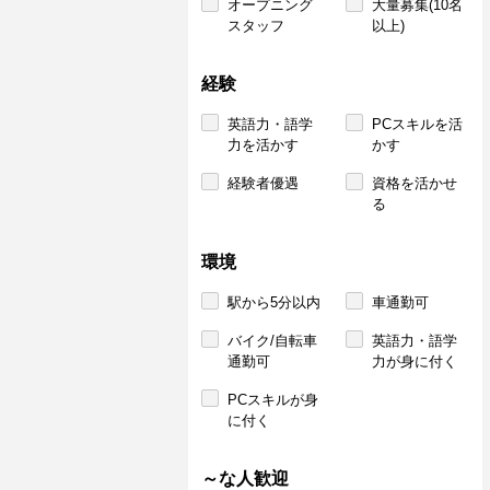
オープニング
大量募集(10名
スタッフ
以上)
経験
英語力・語学
PCスキルを活
力を活かす
かす
経験者優遇
資格を活かせ
る
環境
駅から5分以内
車通勤可
バイク/自転車
英語力・語学
通勤可
力が身に付く
PCスキルが身
に付く
～な人歓迎