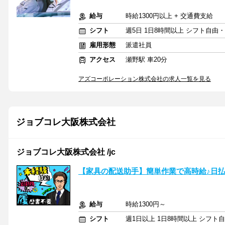
給与
時給1300円以上 + 交通費支給
シフト
週5日 1日8時間以上 シフト自由
雇用形態
派遣社員
アクセス
瀬野駅 車20分
アズコーポレーション株式会社の求人一覧を見る
ジョブコレ大阪株式会社
ジョブコレ大阪株式会社 /jc
【家具の配送助手】簡単作業で高時給♪日払
給与
時給1300円～
シフト
週1日以上 1日8時間以上 シフト