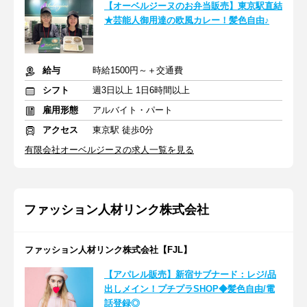
【オーベルジーヌのお弁当販売】東京駅直結
★芸能人御用達の欧風カレー！髪色自由♪
給与
時給1500円～＋交通費
シフト
週3日以上 1日6時間以上
雇用形態
アルバイト・パート
アクセス
東京駅 徒歩0分
有限会社オーベルジーヌの求人一覧を見る
ファッション人材リンク株式会社
ファッション人材リンク株式会社【FJL】
【アパレル販売】新宿サブナード：レジ/品
出しメイン！プチプラSHOP◆髪色自由/電
話登録◎