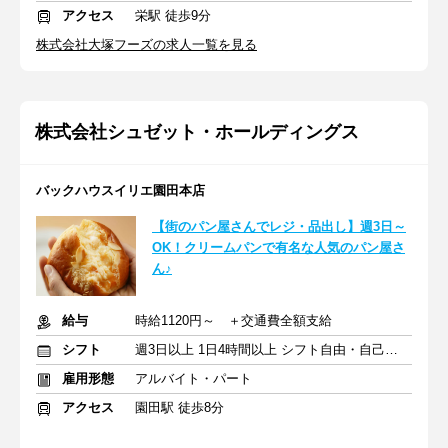
アクセス
栄駅 徒歩9分
株式会社大塚フーズの求人一覧を見る
株式会社シュゼット・ホールディングス
バックハウスイリエ園田本店
【街のパン屋さんでレジ・品出し】週3日～
OK！クリームパンで有名な人気のパン屋さ
ん♪
給与
時給1120円～ ＋交通費全額支給
シフト
週3日以上 1日4時間以上 シフト自由・自己申告
雇用形態
アルバイト・パート
アクセス
園田駅 徒歩8分