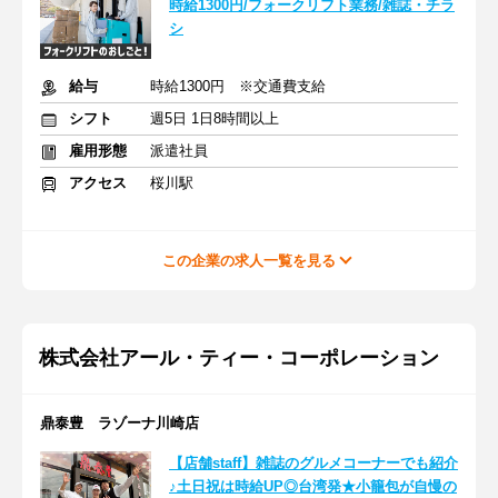
時給1300円/フォークリフト業務/雑誌・チラ
シ
給与
時給1300円 ※交通費支給
シフト
週5日 1日8時間以上
雇用形態
派遣社員
アクセス
桜川駅
この企業の求人一覧を見る
株式会社アール・ティー・コーポレーション
鼎泰豊 ラゾーナ川崎店
【店舗staff】雑誌のグルメコーナーでも紹介
♪土日祝は時給UP◎台湾発★小籠包が自慢の