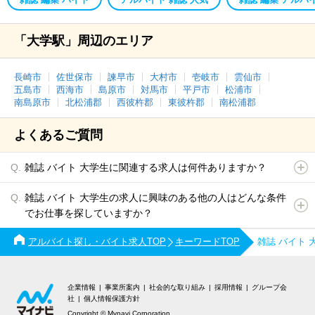
「大学駅」周辺のエリア
長崎市
佐世保市
諫早市
大村市
壱岐市
雲仙市
五島市
西海市
島原市
対馬市
平戸市
松浦市
南島原市
北松浦郡
西彼杵郡
東彼杵郡
南松浦郡
よくあるご質問
雑誌 バイト 大学生に関連する求人は何件ありますか？
雑誌 バイト 大学生の求人に興味のある他の人はどんな条件
でお仕事を探していますか？
アルバイト探し・バイト求人TOP
キーワードTOP
雑誌 バイト
企業情報
事業所案内
社会的な取り組み
採用情報
グループ会
社
個人情報保護方針
Copyright © Mynavi Corporation