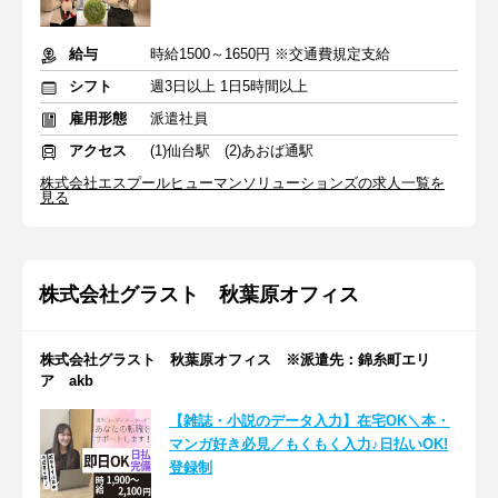
給与
時給1500～1650円 ※交通費規定支給
シフト
週3日以上 1日5時間以上
雇用形態
派遣社員
アクセス
(1)仙台駅 (2)あおば通駅
株式会社エスプールヒューマンソリューションズの求人一覧を
見る
株式会社グラスト 秋葉原オフィス
株式会社グラスト 秋葉原オフィス ※派遣先：錦糸町エリ
ア akb
【雑誌・小説のデータ入力】在宅OK＼本・
マンガ好き必見／もくもく入力♪日払いOK!
登録制