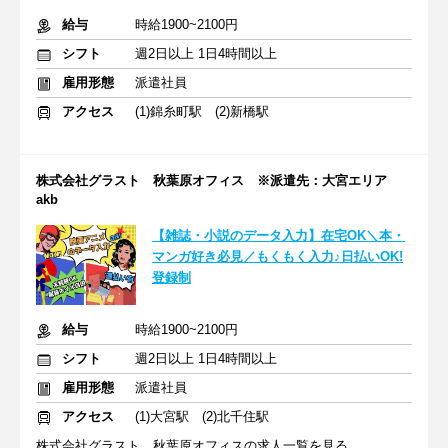
給与
時給1900~2100円
シフト
週2日以上 1日4時間以上
雇用形態
派遣社員
アクセス
(1)錦糸町駅 (2)新橋駅
株式会社グラスト 秋葉原オフィス ※派遣先：大宮エリア
akb
【雑誌・小説のデータ入力】在宅OK＼本・
マンガ好き必見／もくもく入力♪日払いOK!
登録制
給与
時給1900~2100円
シフト
週2日以上 1日4時間以上
雇用形態
派遣社員
アクセス
(1)大宮駅 (2)北千住駅
株式会社グラスト 秋葉原オフィスの求人一覧を見る