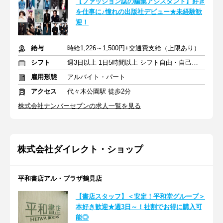
【ファッション誌の編集アシスタント】好き
を仕事に♪憧れの出版社デビュー★未経験歓
迎！
給与
時給1,226～1,500円+交通費支給（上限あり）
シフト
週3日以上 1日5時間以上 シフト自由・自己申告
雇用形態
アルバイト・パート
アクセス
代々木公園駅 徒歩2分
株式会社ナンバーセブンの求人一覧を見る
株式会社ダイレクト・ショップ
平和書店アル・プラザ鶴見店
【書店スタッフ】＜安定！平和堂グループ＞
本好き歓迎★週3日～！社割でお得に購入可
能◎