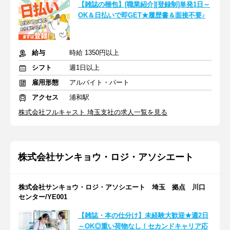
【雑誌の梱包】[職業紹介][登録制]単発1日～
OK＆日払いで即GET★履歴書＆面接不要♪
給与
時給 1350円以上
シフト
週1日以上
雇用形態
アルバイト・パート
アクセス
浦和駅
株式会社フルキャスト 埼玉支社の求人一覧を見る
株式会社サンキョウ・ロジ・アソシエート
株式会社サンキョウ・ロジ・アソシエート 埼玉 拠点 川口
センター/YE001
【雑誌・本の仕分け】未経験大歓迎★週2日
～OK◎重い荷物なし！セカンドキャリア応