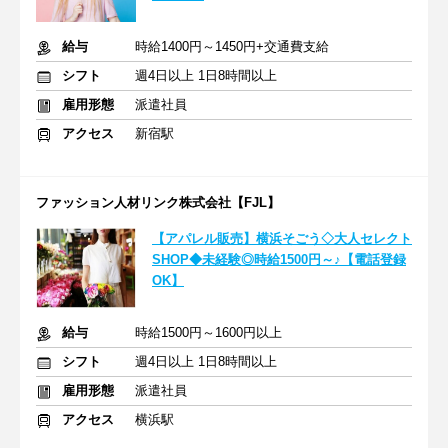
給与
時給1400円～1450円+交通費支給
シフト
週4日以上 1日8時間以上
雇用形態
派遣社員
アクセス
新宿駅
ファッション人材リンク株式会社【FJL】
【アパレル販売】横浜そごう◇大人セレクト
SHOP◆未経験◎時給1500円～♪【電話登録
OK】
給与
時給1500円～1600円以上
シフト
週4日以上 1日8時間以上
雇用形態
派遣社員
アクセス
横浜駅