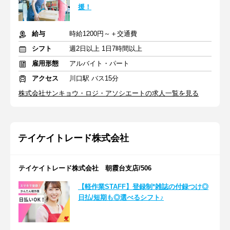
援！
給与
時給1200円～＋交通費
シフト
週2日以上 1日7時間以上
雇用形態
アルバイト・パート
アクセス
川口駅 バス15分
株式会社サンキョウ・ロジ・アソシエートの求人一覧を見る
テイケイトレード株式会社
テイケイトレード株式会社 朝霞台支店/506
【軽作業STAFF】登録制*雑誌の付録つけ◎
日払/短期も◎選べるシフト♪