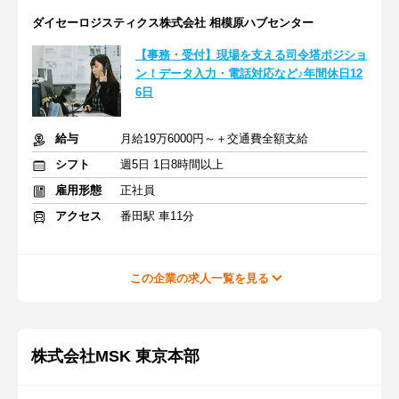
ダイセーロジスティクス株式会社 相模原ハブセンター
【事務・受付】現場を支える司令塔ポジショ
ン！データ入力・電話対応など♪年間休日12
6日
給与
月給19万6000円～＋交通費全額支給
シフト
週5日 1日8時間以上
雇用形態
正社員
アクセス
番田駅 車11分
この企業の求人一覧を見る
株式会社MSK 東京本部