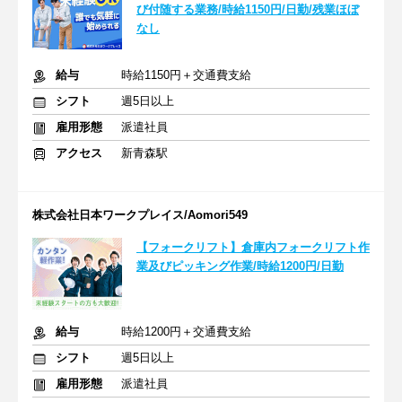
び付随する業務/時給1150円/日勤/残業ほぼ
なし
給与
時給1150円＋交通費支給
シフト
週5日以上
雇用形態
派遣社員
アクセス
新青森駅
株式会社日本ワークプレイス/Aomori549
【フォークリフト】倉庫内フォークリフト作
業及びピッキング作業/時給1200円/日勤
給与
時給1200円＋交通費支給
シフト
週5日以上
雇用形態
派遣社員