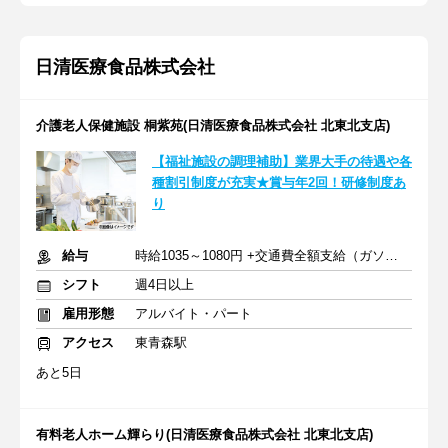
日清医療食品株式会社
介護老人保健施設 桐紫苑(日清医療食品株式会社 北東北支店)
【福祉施設の調理補助】業界大手の待遇や各
種割引制度が充実★賞与年2回！研修制度あ
り
給与
時給1035～1080円 +交通費全額支給（ガソリン代も支給）
シフト
週4日以上
雇用形態
アルバイト・パート
アクセス
東青森駅
あと5日
有料老人ホーム輝らり(日清医療食品株式会社 北東北支店)