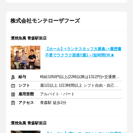
株式会社モンテローザフーズ
濱焼魚萬 青森駅前店
【ホール】<ランチスタッフ大募集♪>履歴書
不要でラクラク面接!!週1～/短時間OK★
給与
時給1050円以上(22時以降は1312円)+交通費規定内支給
シフト
週1日以上 1日3時間以上 シフト自由・自己申告
雇用形態
アルバイト・パート
アクセス
青森駅 徒歩2分
濱焼魚萬 青森駅前店