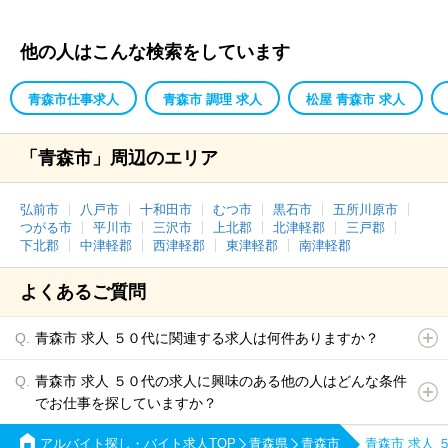
他の人はこんな検索をしています
青森市仕事求人
青森市 調理 求人
松屋 青森市 求人
「青森市」周辺のエリア
弘前市
八戸市
十和田市
むつ市
黒石市
五所川原市
つがる市
平川市
三沢市
上北郡
北津軽郡
三戸郡
下北郡
中津軽郡
西津軽郡
東津軽郡
南津軽郡
よくあるご質問
青森市 求人 ５０代に関連する求人は何件ありますか？
青森市 求人 ５０代の求人に興味のある他の人はどんな条件
でお仕事を探していますか？
アルバイト探し・バイト求人TOP
青森県
青森市
青森市 求人