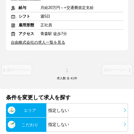
給与
月給20万円～+交通費規定支給
シフト
週5日
雇用形態
正社員
アクセス
青森駅 徒歩7分
台由株式会社の求人一覧を見る
1
前のページへ
次のページへ
求人数 全
41
件
条件を変更して求人を探す
エリア
指定しない
指定しない
こだわり