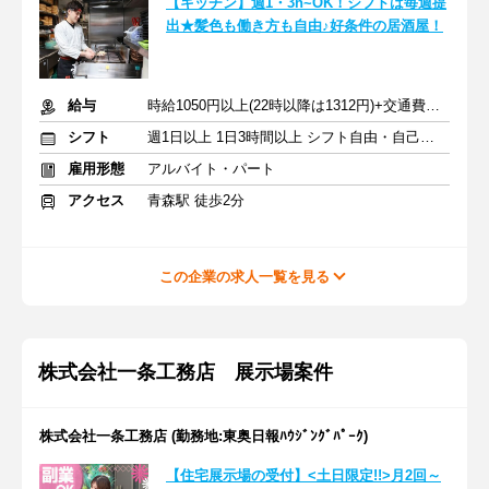
【キッチン】週1・3h~OK！シフトは毎週提
出★髪色も働き方も自由♪好条件の居酒屋！
給与
時給1050円以上(22時以降は1312円)+交通費規定内支給
シフト
週1日以上 1日3時間以上 シフト自由・自己申告
雇用形態
アルバイト・パート
アクセス
青森駅 徒歩2分
この企業の求人一覧を見る
株式会社一条工務店 展示場案件
株式会社一条工務店 (勤務地:東奥日報ﾊｳｼﾞﾝｸﾞﾊﾟｰｸ)
【住宅展示場の受付】<土日限定!!>月2回～