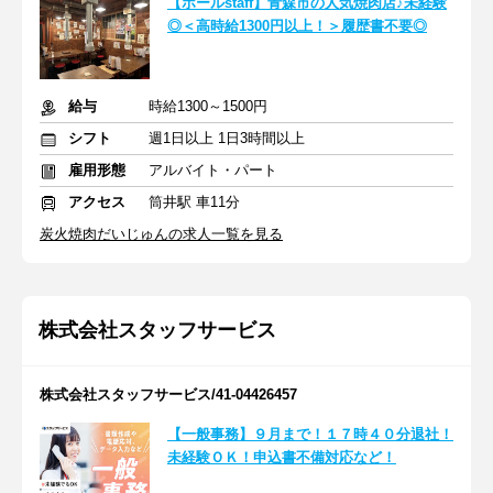
【ホールstaff】青森市の人気焼肉店♪未経験
◎＜高時給1300円以上！＞履歴書不要◎
給与
時給1300～1500円
シフト
週1日以上 1日3時間以上
雇用形態
アルバイト・パート
アクセス
筒井駅 車11分
炭火焼肉だいじゅんの求人一覧を見る
株式会社スタッフサービス
株式会社スタッフサービス/41-04426457
【一般事務】９月まで！１７時４０分退社！
未経験ＯＫ！申込書不備対応など！