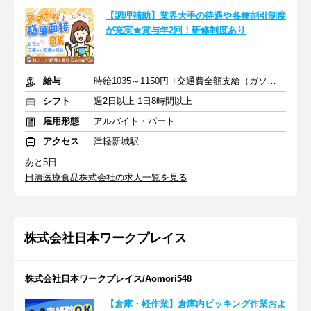
【調理補助】業界大手の待遇や各種割引制度
が充実★賞与年2回！研修制度あり
給与
時給1035～1150円 +交通費全額支給（ガソリン代も支給）
シフト
週2日以上 1日8時間以上
雇用形態
アルバイト・パート
アクセス
津軽新城駅
あと5日
日清医療食品株式会社の求人一覧を見る
株式会社日本ワークプレイス
株式会社日本ワークプレイス/Aomori548
【倉庫・軽作業】倉庫内ピッキング作業およ