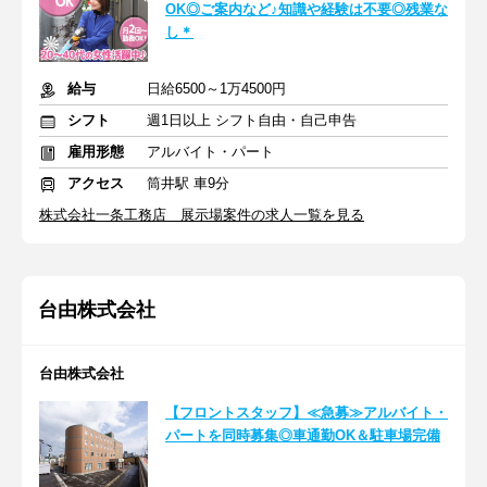
OK◎ご案内など♪知識や経験は不要◎残業な
し＊
給与
日給6500～1万4500円
シフト
週1日以上 シフト自由・自己申告
雇用形態
アルバイト・パート
アクセス
筒井駅 車9分
株式会社一条工務店 展示場案件の求人一覧を見る
台由株式会社
台由株式会社
【フロントスタッフ】≪急募≫アルバイト・
パートを同時募集◎車通勤OK＆駐車場完備