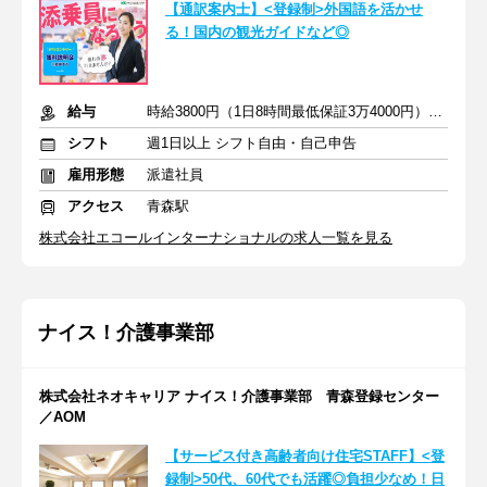
【通訳案内士】<登録制>外国語を活かせ
る！国内の観光ガイドなど◎
給与
時給3800円（1日8時間最低保証3万4000円）+交通費全額支給
シフト
週1日以上 シフト自由・自己申告
雇用形態
派遣社員
アクセス
青森駅
株式会社エコールインターナショナルの求人一覧を見る
ナイス！介護事業部
株式会社ネオキャリア ナイス！介護事業部 青森登録センター
／AOM
【サービス付き高齢者向け住宅STAFF】<登
録制>50代、60代でも活躍◎負担少なめ！日