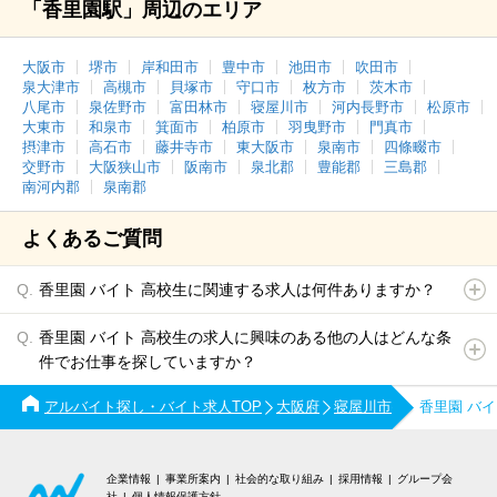
「香里園駅」周辺のエリア
大阪市
堺市
岸和田市
豊中市
池田市
吹田市
泉大津市
高槻市
貝塚市
守口市
枚方市
茨木市
八尾市
泉佐野市
富田林市
寝屋川市
河内長野市
松原市
大東市
和泉市
箕面市
柏原市
羽曳野市
門真市
摂津市
高石市
藤井寺市
東大阪市
泉南市
四條畷市
交野市
大阪狭山市
阪南市
泉北郡
豊能郡
三島郡
南河内郡
泉南郡
よくあるご質問
香里園 バイト 高校生に関連する求人は何件ありますか？
香里園 バイト 高校生の求人に興味のある他の人はどんな条
件でお仕事を探していますか？
アルバイト探し・バイト求人TOP
大阪府
寝屋川市
香里園 バ
企業情報
事業所案内
社会的な取り組み
採用情報
グループ会
社
個人情報保護方針