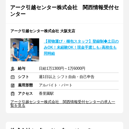
アーク引越センター株式会社 関西情報受付セ
ンター
アーク引越センター株式会社 大阪支店
【荷物運び・梱包スタッフ】登録制◆土日の
みOK！未経験OK！現金手渡しも♪高校生も
同時給
給与
日給1万1300円～1万6000円
シフト
週1日以上 シフト自由・自己申告
雇用形態
アルバイト・パート
アクセス
香里園駅
アーク引越センター株式会社 関西情報受付センターの求人一
覧を見る