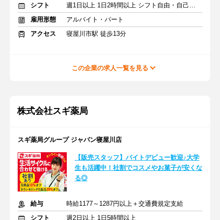
シフト
週1日以上 1日2時間以上 シフト自由・自己申告
雇用形態
アルバイト・パート
アクセス
寝屋川市駅 徒歩13分
この企業の求人一覧を見る
株式会社スギ薬局
スギ薬局グループ ジャパン寝屋川店
【販売スタッフ】バイトデビュー歓迎♪大学
生も活躍中！社割でコスメやお菓子が安くな
る◎
給与
時給1177～1287円以上＋交通費規定支給
シフト
週2日以上 1日5時間以上