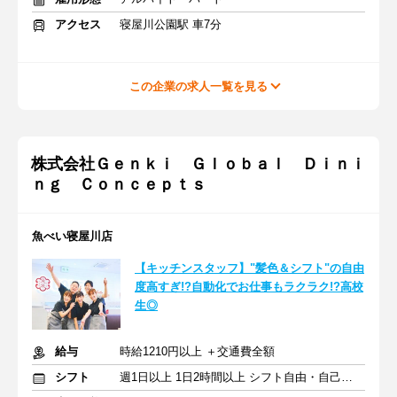
アクセス
寝屋川公園駅 車7分
この企業の求人一覧を見る
株式会社Ｇｅｎｋｉ Ｇｌｏｂａｌ Ｄｉｎｉ
ｎｇ Ｃｏｎｃｅｐｔｓ
魚べい寝屋川店
【キッチンスタッフ】"髪色＆シフト"の自由
度高すぎ!?自動化でお仕事もラクラク!?高校
生◎
給与
時給1210円以上 ＋交通費全額
シフト
週1日以上 1日2時間以上 シフト自由・自己申告