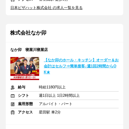
日本ピザハット株式会社 の求人一覧を見る
株式会社なか卯
なか卯 寝屋川寝屋店
【なか卯のホール・キッチン】オーダー＆お
会計はセルフ⇒簡単接客♪週1回2時間からO
K★
給与
時給1180円以上
シフト
週1日以上 1日2時間以上
雇用形態
アルバイト・パート
アクセス
星田駅 車2分