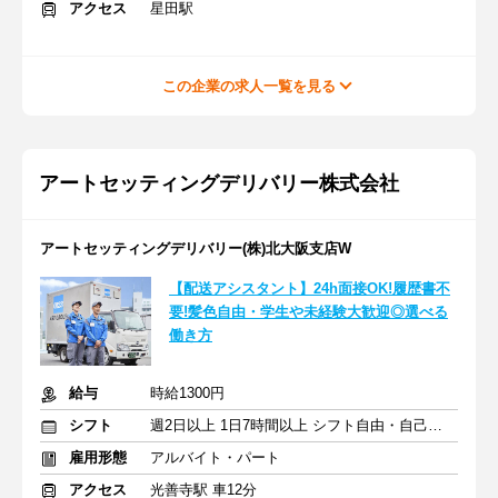
アクセス
星田駅
この企業の求人一覧を見る
アートセッティングデリバリー株式会社
アートセッティングデリバリー(株)北大阪支店W
【配送アシスタント】24h面接OK!履歴書不
要!髪色自由・学生や未経験大歓迎◎選べる
働き方
給与
時給1300円
シフト
週2日以上 1日7時間以上 シフト自由・自己申告
雇用形態
アルバイト・パート
アクセス
光善寺駅 車12分