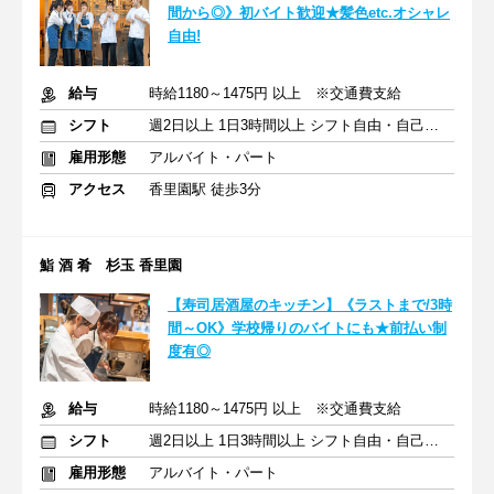
間から◎》初バイト歓迎★髪色etc.オシャレ
自由!
給与
時給1180～1475円 以上 ※交通費支給
シフト
週2日以上 1日3時間以上 シフト自由・自己申告
雇用形態
アルバイト・パート
アクセス
香里園駅 徒歩3分
鮨 酒 肴 杉玉 香里園
【寿司居酒屋のキッチン】《ラストまで/3時
間～OK》学校帰りのバイトにも★前払い制
度有◎
給与
時給1180～1475円 以上 ※交通費支給
シフト
週2日以上 1日3時間以上 シフト自由・自己申告
雇用形態
アルバイト・パート