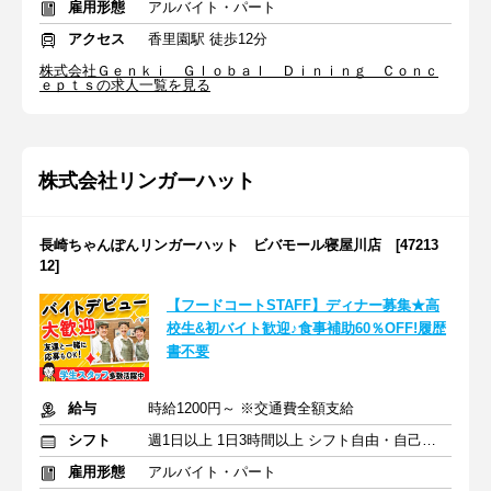
雇用形態
アルバイト・パート
アクセス
香里園駅 徒歩12分
株式会社Ｇｅｎｋｉ Ｇｌｏｂａｌ Ｄｉｎｉｎｇ Ｃｏｎｃ
ｅｐｔｓの求人一覧を見る
株式会社リンガーハット
長崎ちゃんぽんリンガーハット ビバモール寝屋川店 [47213
12]
【フードコートSTAFF】ディナー募集★高
校生&初バイト歓迎♪食事補助60％OFF!履歴
書不要
給与
時給1200円～ ※交通費全額支給
シフト
週1日以上 1日3時間以上 シフト自由・自己申告
雇用形態
アルバイト・パート