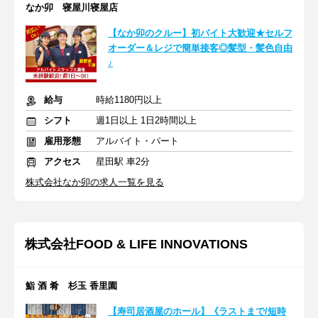
なか卯 寝屋川寝屋店
【なか卯のクルー】初バイト大歓迎★セルフ
オーダー＆レジで簡単接客◎髪型・髪色自由
♪
給与
時給1180円以上
シフト
週1日以上 1日2時間以上
雇用形態
アルバイト・パート
アクセス
星田駅 車2分
株式会社なか卯の求人一覧を見る
株式会社FOOD & LIFE INNOVATIONS
鮨 酒 肴 杉玉 香里園
【寿司居酒屋のホール】《ラストまで/短時