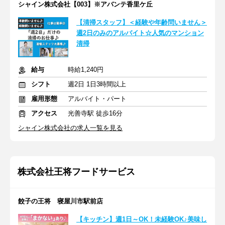
シャイン株式会社【003】※アバンテ香里ケ丘
【清掃スタッフ】＜経験や年齢問いません＞
週2日のみのアルバイト☆人気のマンション
清掃
給与
時給1,240円
シフト
週2日 1日3時間以上
雇用形態
アルバイト・パート
アクセス
光善寺駅 徒歩16分
シャイン株式会社の求人一覧を見る
株式会社王将フードサービス
餃子の王将 寝屋川市駅前店
【キッチン】週1日～OK！未経験OK♪美味し