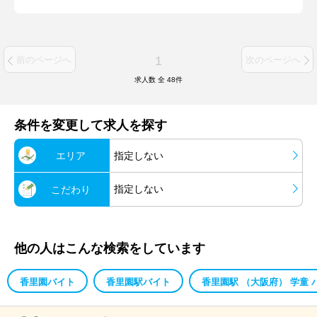
1
前のページへ
次のページへ
求人数 全
48
件
条件を変更して求人を探す
エリア
指定しない
指定しない
こだわり
他の人はこんな検索をしています
香里園バイト
香里園駅バイト
香里園駅 （大阪府） 学童 