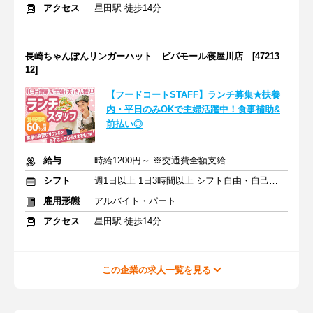
アクセス
星田駅 徒歩14分
長崎ちゃんぽんリンガーハット ビバモール寝屋川店 [47213
12]
【フードコートSTAFF】ランチ募集★扶養
内・平日のみOKで主婦活躍中！食事補助&
前払い◎
給与
時給1200円～ ※交通費全額支給
シフト
週1日以上 1日3時間以上 シフト自由・自己申告
雇用形態
アルバイト・パート
アクセス
星田駅 徒歩14分
この企業の求人一覧を見る