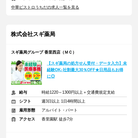
中華ビストロうちだの求人一覧を見る
株式会社スギ薬局
スギ薬局グループ 香里西店（ＭＣ）
【スギ薬局の処方せん受付・データ入力】未
経験OK♪社割最大30％OFF★日用品もお得
に◎
給与
時給1220～1300円以上＋交通費規定支給
シフト
週3日以上 1日4時間以上
雇用形態
アルバイト・パート
アクセス
香里園駅 徒歩7分