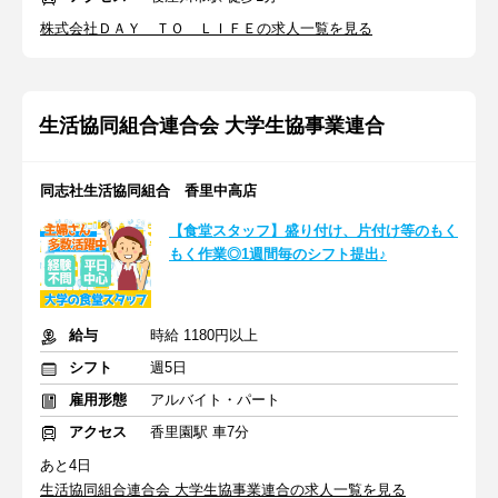
株式会社ＤＡＹ ＴＯ ＬＩＦＥの求人一覧を見る
生活協同組合連合会 大学生協事業連合
同志社生活協同組合 香里中高店
【食堂スタッフ】盛り付け、片付け等のもく
もく作業◎1週間毎のシフト提出♪
給与
時給 1180円以上
シフト
週5日
雇用形態
アルバイト・パート
アクセス
香里園駅 車7分
あと4日
生活協同組合連合会 大学生協事業連合の求人一覧を見る