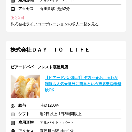
雇用形態
アルバイト・パート
アクセス
香里園駅 徒歩2分
あと3日
株式会社ライフコーポレーションの求人一覧を見る
株式会社ＤＡＹ ＴＯ ＬＩＦＥ
ビアードパパ フレスト寝屋川店
【ビアードパパStaff】夕方～★おしゃれな
制服も人気★意外に簡単という声多数◎未経
験OK
給与
時給1200円
シフト
週2日以上 1日3時間以上
雇用形態
アルバイト・パート
アクセス
寝屋川市駅 徒歩1分