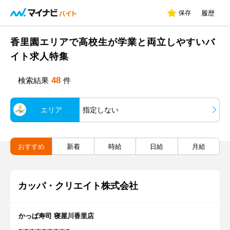
保存
履歴
香里園エリアで高校生が学業と両立しやすいバ
イト求人特集
48
検索結果
件
エリア
指定しない
おすすめ
新着
時給
日給
月給
カッパ・クリエイト株式会社
かっぱ寿司 寝屋川香里店