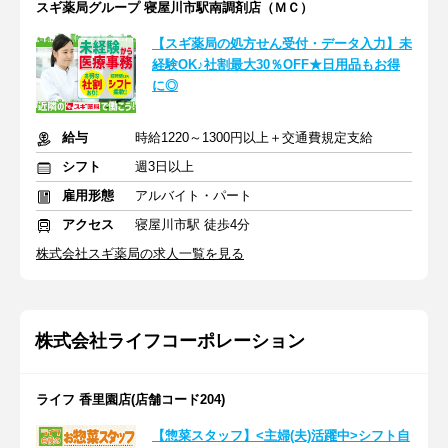
スギ薬局グループ 寝屋川市駅南調剤店（ＭＣ）
【スギ薬局の処方せん受付・データ入力】未
経験OK♪社割最大30％OFF★日用品もお得
に◎
給与
時給1220～1300円以上＋交通費規定支給
シフト
週3日以上
雇用形態
アルバイト・パート
アクセス
寝屋川市駅 徒歩4分
株式会社スギ薬局の求人一覧を見る
株式会社ライフコーポレーション
ライフ 香里園店(店舗コード204)
【惣菜スタッフ】<主婦(夫)活躍中>シフト自