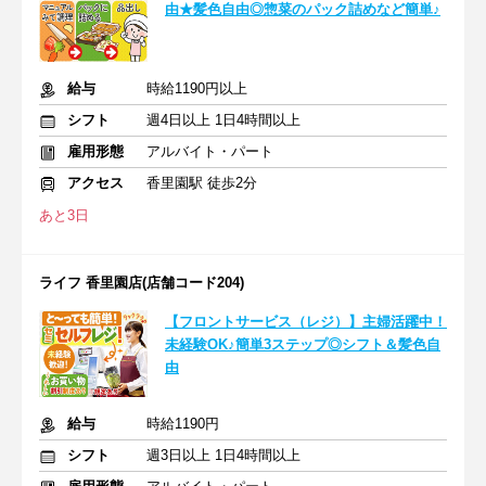
由★髪色自由◎惣菜のパック詰めなど簡単♪
給与
時給1190円以上
シフト
週4日以上 1日4時間以上
雇用形態
アルバイト・パート
アクセス
香里園駅 徒歩2分
あと3日
ライフ 香里園店(店舗コード204)
【フロントサービス（レジ）】主婦活躍中！
未経験OK♪簡単3ステップ◎シフト＆髪色自
由
給与
時給1190円
シフト
週3日以上 1日4時間以上