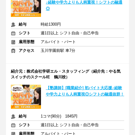
♪経験や学力よりも人柄重視！シフトの融通
◎
給与
時給1300円
シフト
週1日以上 シフト自由・自己申告
雇用形態
アルバイト・パート
アクセス
玉川学園前駅 車7分
紹介元：株式会社学研エル・スタッフィング（紹介先：やる気
スイッチのスクールIE 鶴川校）
【塾講師】[職業紹介] 初バイト大応援♪経験
や学力よりも人柄重視◎シフトの融通抜群！
給与
1コマ(90分) 1845円
シフト
週1日以上 シフト自由・自己申告
雇用形態
アルバイト・パート