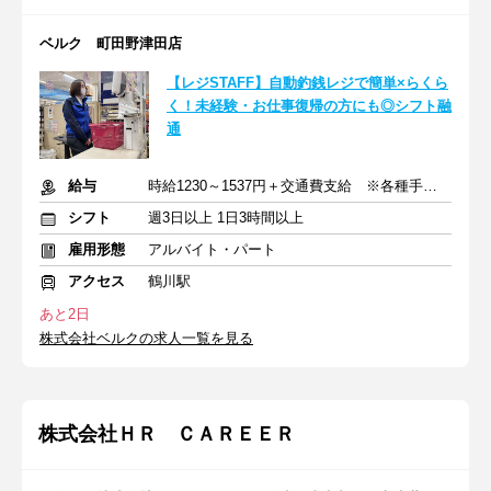
ベルク 町田野津田店
【レジSTAFF】自動釣銭レジで簡単×らくら
く！未経験・お仕事復帰の方にも◎シフト融
通
給与
時給1230～1537円＋交通費支給 ※各種手当含む
シフト
週3日以上 1日3時間以上
雇用形態
アルバイト・パート
アクセス
鶴川駅
あと2日
株式会社ベルクの求人一覧を見る
株式会社ＨＲ ＣＡＲＥＥＲ