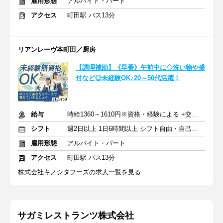
雇用形態
アルバイト・パート
アクセス
町田駅 バス13分
リアンレーヴ本町田／厨房
【調理補助】《早番》午前中に◇洗い物や盛
付など◎未経験OK♪20～50代活躍！
給与
時給1360～1610円※資格・経験による +交通費支給
シフト
週2日以上 1日6時間以上 シフト自由・自己申告
雇用形態
アルバイト・パート
アクセス
町田駅 バス13分
株式会社キノシタフーズの求人一覧を見る
サガミレストランツ株式会社