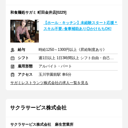
和食麺処サガミ 町田金井店[0229]
【ホール・キッチン】未経験スタート応援＊
スキル不要♪食事補助あり◎かけもちOK!
給与
時給1250～1300円以上《昇給制度あり》
シフト
週1日以上 1日3時間以上 シフト自由・自己申告
雇用形態
アルバイト・パート
アクセス
玉川学園前駅 車6分
サガミレストランツ株式会社の求人一覧を見る
サクラサービス株式会社
サクラサービス株式会社 麻生営業所