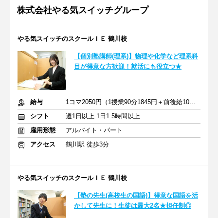
株式会社やる気スイッチグループ
やる気スイッチのスクールＩＥ 鶴川校
【個別塾講師(理系)】物理や化学など理系科
目が得意な方歓迎！就活にも役立つ★
給与
1コマ2050円（1授業90分1845円＋前後給10分205円）
シフト
週1日以上 1日1.5時間以上
雇用形態
アルバイト・パート
アクセス
鶴川駅 徒歩3分
やる気スイッチのスクールＩＥ 鶴川校
【塾の先生(高校生の国語)】得意な国語を活
かして先生に！生徒は最大2名★担任制◎