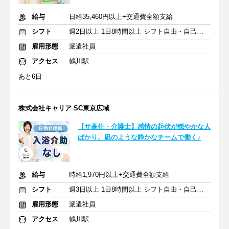
給与
日給35,460円以上+交通費全額支給
シフト
週2日以上 1日8時間以上 シフト自由・自己申告
雇用形態
派遣社員
アクセス
鶴川駅
あと6日
株式会社キャリア SC東京広域
【サ高住・介護士】感情の起伏が穏やかな人
ばかり。凪のような静かなチームで働く♪
給与
時給1,970円以上+交通費全額支給
シフト
週3日以上 1日8時間以上 シフト自由・自己申告
雇用形態
派遣社員
アクセス
鶴川駅