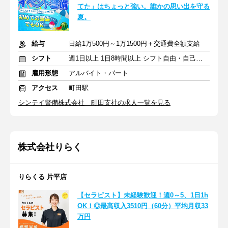
てた」はちょっと強い。誰かの思い出を守る
夏。
給与
日給1万500円～1万1500円＋交通費全額支給
シフト
週1日以上 1日8時間以上 シフト自由・自己申告
雇用形態
アルバイト・パート
アクセス
町田駅
シンテイ警備株式会社 町田支社の求人一覧を見る
株式会社りらく
りらくる 片平店
【セラピスト】未経験歓迎！週0～5、1日1h
OK！◎最高収入3510円（60分）平均月収33
万円