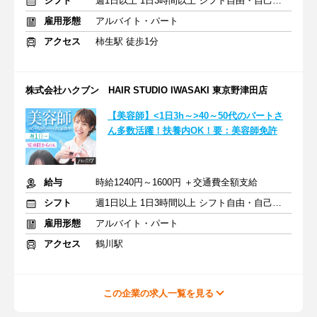
シフト
週1日以上 1日3時間以上 シフト自由・自己申告
雇用形態
アルバイト・パート
アクセス
柿生駅 徒歩1分
株式会社ハクブン HAIR STUDIO IWASAKI 東京野津田店
【美容師】<1日3h～>40～50代のパートさ
ん多数活躍！扶養内OK！要：美容師免許
給与
時給1240円～1600円 ＋交通費全額支給
シフト
週1日以上 1日3時間以上 シフト自由・自己申告
雇用形態
アルバイト・パート
アクセス
鶴川駅
この企業の求人一覧を見る