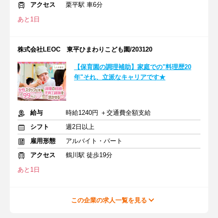
アクセス
栗平駅 車6分
あと1日
株式会社LEOC 東平ひまわりこども園/203120
【保育園の調理補助】家庭での"料理歴20
年"それ、立派なキャリアです★
給与
時給1240円 ＋交通費全額支給
シフト
週2日以上
雇用形態
アルバイト・パート
アクセス
鶴川駅 徒歩19分
あと1日
この企業の求人一覧を見る