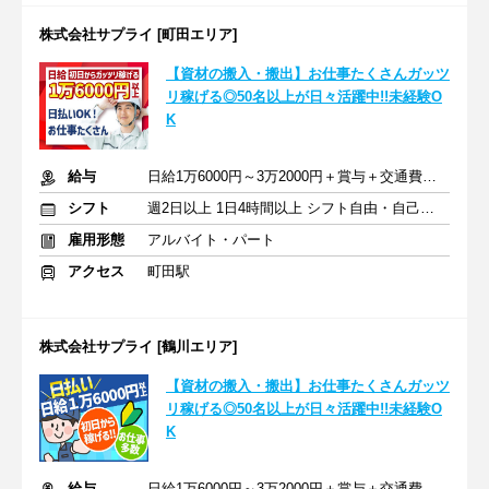
株式会社サプライ [町田エリア]
【資材の搬入・搬出】お仕事たくさんガッツ
リ稼げる◎50名以上が日々活躍中!!未経験O
K
給与
日給1万6000円～3万2000円＋賞与＋交通費全額支給
シフト
週2日以上 1日4時間以上 シフト自由・自己申告
雇用形態
アルバイト・パート
アクセス
町田駅
株式会社サプライ [鶴川エリア]
【資材の搬入・搬出】お仕事たくさんガッツ
リ稼げる◎50名以上が日々活躍中!!未経験O
K
給与
日給1万6000円～3万2000円＋賞与＋交通費全額支給