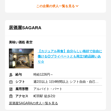
この企業の求人一覧を見る
居酒屋SAGARA
美味い酒処 夜空
【カジュアル和食】自分らしい格好で自由に
働ける◎プライベートとも両立!!絶品賄いあ
り☆
給与
時給1226円～
シフト
週2日以上 1日4時間以上 シフト自由・自己申告
雇用形態
アルバイト・パート
アクセス
町田駅 徒歩2分
居酒屋SAGARAの求人一覧を見る