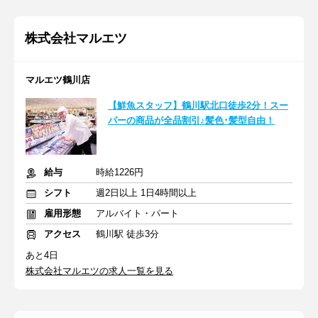
株式会社マルエツ
マルエツ鶴川店
【鮮魚スタッフ】鶴川駅北口徒歩2分！スー
パーの商品が全品割引♪髪色･髪型自由！
給与
時給1226円
シフト
週2日以上 1日4時間以上
雇用形態
アルバイト・パート
アクセス
鶴川駅 徒歩3分
あと4日
株式会社マルエツの求人一覧を見る