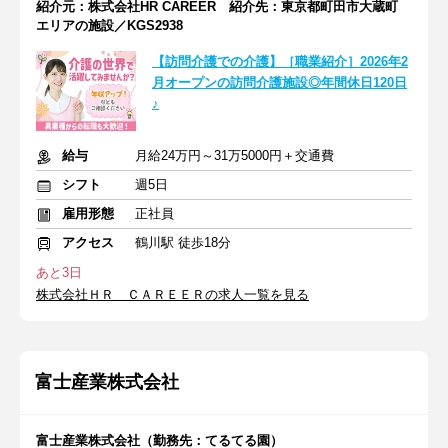
紹介元：株式会社HR CAREER 紹介先：東京都町田市大蔵町
エリアの施設／KGS2938
【訪問介護での介護】［職業紹介］2026年2
月オープンの訪問介護施設◎年間休日120日
♪
給与
月給24万円～31万5000円＋交通費
シフト
週5日
雇用形態
正社員
アクセス
鶴川駅 徒歩18分
あと3日
株式会社ＨＲ ＣＡＲＥＥＲの求人一覧を見る
富士産業株式会社
富士産業株式会社（勤務先：てるてる園）