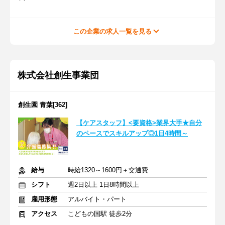
この企業の求人一覧を見る
株式会社創生事業団
創生園 青葉[362]
【ケアスタッフ】<要資格>業界大手★自分
のペースでスキルアップ◎1日4時間～
給与
時給1320～1600円＋交通費
シフト
週2日以上 1日8時間以上
雇用形態
アルバイト・パート
アクセス
こどもの国駅 徒歩2分