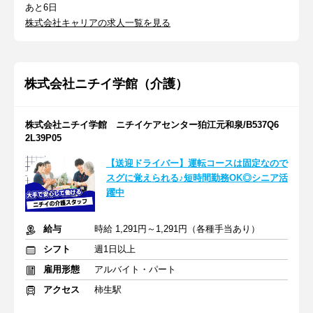
あと6日
株式会社キャリアの求人一覧を見る
株式会社ニチイ学館（介護）
株式会社ニチイ学館 ニチイケアセンター狛江元和泉/B537Q6
2L39P05
【送迎ドライバー】運転コースは固定なので
スグに覚えられる♪短時間勤務OK◎シニア活
躍中
給与
時給 1,291円～1,291円（各種手当あり）
シフト
週1日以上
雇用形態
アルバイト・パート
アクセス
柿生駅