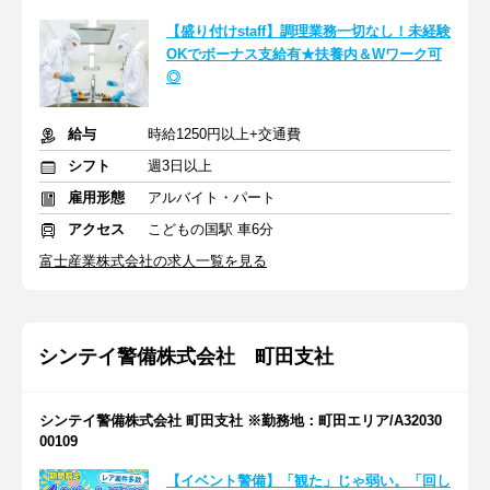
【盛り付けstaff】調理業務一切なし！未経験
OKでボーナス支給有★扶養内＆Wワーク可
◎
給与
時給1250円以上+交通費
シフト
週3日以上
雇用形態
アルバイト・パート
アクセス
こどもの国駅 車6分
富士産業株式会社の求人一覧を見る
シンテイ警備株式会社 町田支社
シンテイ警備株式会社 町田支社 ※勤務地：町田エリア/A32030
00109
【イベント警備】「観た」じゃ弱い。「回し