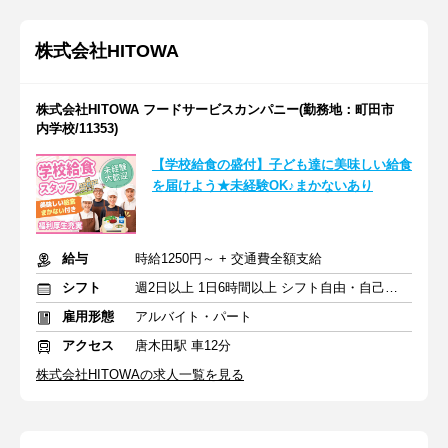
株式会社HITOWA
株式会社HITOWA フードサービスカンパニー(勤務地：町田市
内学校/11353)
【学校給食の盛付】子ども達に美味しい給食
を届けよう★未経験OK♪まかないあり
給与
時給1250円～ + 交通費全額支給
シフト
週2日以上 1日6時間以上 シフト自由・自己申告
雇用形態
アルバイト・パート
アクセス
唐木田駅 車12分
株式会社HITOWAの求人一覧を見る