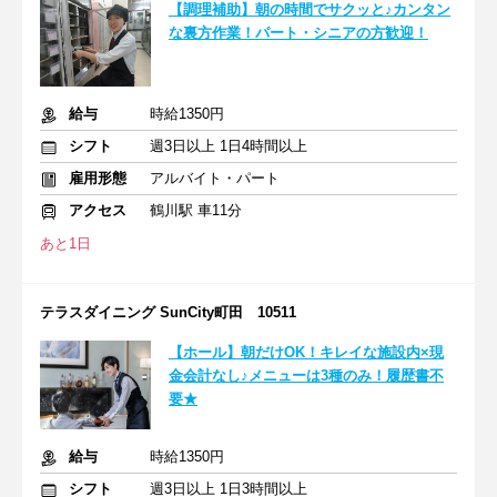
【調理補助】朝の時間でサクッと♪カンタン
な裏方作業！パート・シニアの方歓迎！
給与
時給1350円
シフト
週3日以上 1日4時間以上
雇用形態
アルバイト・パート
アクセス
鶴川駅 車11分
あと1日
テラスダイニング SunCity町田 10511
【ホール】朝だけOK！キレイな施設内×現
金会計なし♪メニューは3種のみ！履歴書不
要★
給与
時給1350円
シフト
週3日以上 1日3時間以上