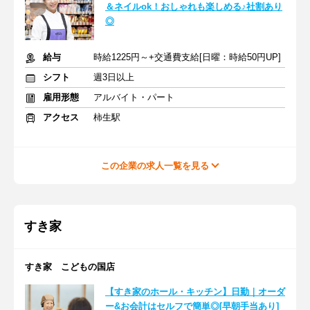
＆ネイルok！おしゃれも楽しめる♪社割あり
◎
給与
時給1225円～+交通費支給[日曜：時給50円UP]
シフト
週3日以上
雇用形態
アルバイト・パート
アクセス
柿生駅
この企業の求人一覧を見る
すき家
すき家 こどもの国店
【すき家のホール・キッチン】日勤｜オーダ
ー&お会計はセルフで簡単◎[早朝手当あり]