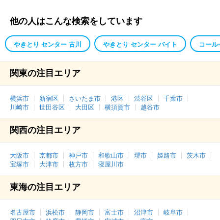
他の人はこんな検索をしています
やきとり センター 古川
やきとり センター バイト
コール
関東の注目エリア
横浜市
新宿区
さいたま市
港区
渋谷区
千葉市
川崎市
世田谷区
大田区
横須賀市
越谷市
関西の注目エリア
大阪市
京都市
神戸市
和歌山市
堺市
姫路市
茨木市
宝塚市
大津市
枚方市
寝屋川市
東海の注目エリア
名古屋市
浜松市
静岡市
富士市
沼津市
岐阜市