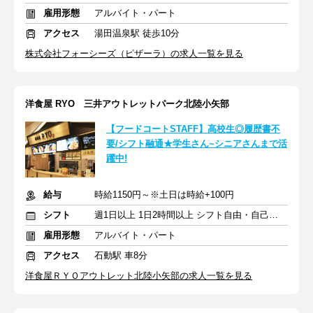
雇用形態
アルバイト・パート
アクセス
湯田温泉駅 徒歩10分
株式会社フォーシーズ（ピザーラ）の求人一覧を見る
洋食屋 RYO 三井アウトレットパーク北陸小矢部
【フードコートSTAFF】高校生◎履歴書不
要/シフト融通★学生さん~シニアさんまで活
躍中!
給与
時給1150円～※土日は時給+100円
シフト
週1日以上 1日2時間以上 シフト自由・自己申告
雇用形態
アルバイト・パート
アクセス
石動駅 車8分
洋食屋ＲＹＯアウトレット北陸小矢部の求人一覧を見る