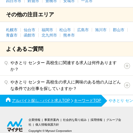
四日市市
鈴鹿市
豊橋市
安城市
一宮市
その他の注目エリア
札幌市
仙台市
福岡市
松山市
広島市
旭川市
郡山市
青森市
函館市
北九州市
熊本市
よくあるご質問
やきとり センター 高校生に関連する求人は何件あります
か？
やきとり センター 高校生の求人に興味のある他の人はどん
な条件でお仕事を探していますか？
アルバイト探し・バイト求人TOP
キーワードTOP
やきとり セ
企業情報
事業所案内
社会的な取り組み
採用情報
グループ会
社
個人情報保護方針
Copyright © Mynavi Corporation