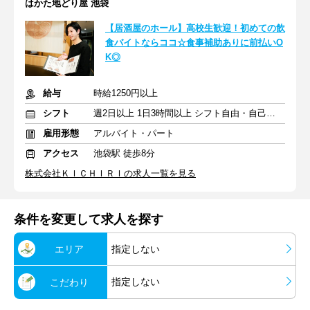
はかた地どり屋 池袋
【居酒屋のホール】高校生歓迎！初めての飲
食バイトならココ☆食事補助ありに前払いO
K◎
給与
時給1250円以上
シフト
週2日以上 1日3時間以上 シフト自由・自己申告
雇用形態
アルバイト・パート
アクセス
池袋駅 徒歩8分
株式会社ＫＩＣＨＩＲＩの求人一覧を見る
条件を変更して求人を探す
エリア
指定しない
指定しない
こだわり