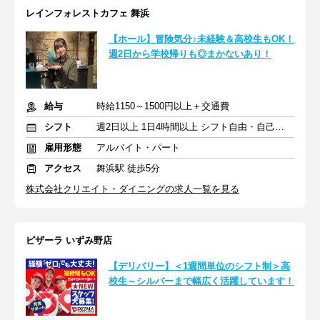
レインフォレストカフェ 舞浜
【ホール】冒険気分♪未経験＆高校生もOK！
週2日から学校帰りも◎まかないあり！
給与
時給1150～1500円以上＋交通費
シフト
週2日以上 1日4時間以上 シフト自由・自己申告
雇用形態
アルバイト・パート
アクセス
舞浜駅 徒歩5分
株式会社クリエイト・ダイニングの求人一覧を見る
ピザーラ いずみ野店
【デリバリー】＜1週間単位のシフト制＞高
校生～シルバーまで幅広く活躍しています！