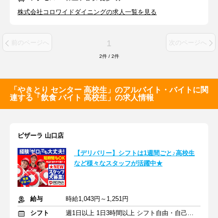
株式会社コロワイドダイニングの求人一覧を見る
1
前のページへ
次のページへ
2
件
/
2
件
「やきとり センター 高校生」のアルバイト・バイトに関
連する「飲食 バイト 高校生」の求人情報
ピザーラ 山口店
【デリバリー】シフトは1週間ごと♪高校生
など様々なスタッフが活躍中★
給与
時給1,043円～1,251円
シフト
週1日以上 1日3時間以上 シフト自由・自己申告