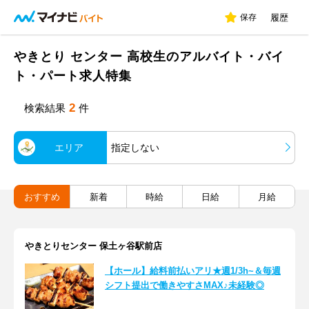
保存
履歴
やきとり センター 高校生のアルバイト・バイ
ト・パート求人特集
2
検索結果
件
エリア
指定しない
おすすめ
新着
時給
日給
月給
やきとりセンター 保土ヶ谷駅前店
【ホール】給料前払いアリ★週1/3h~＆毎週
シフト提出で働きやすさMAX♪未経験◎