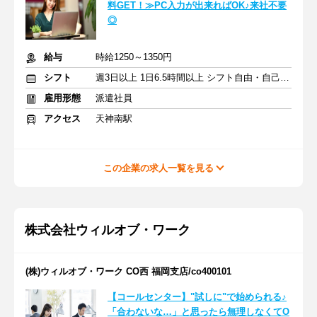
料GET！≫PC入力が出来ればOK♪来社不要
◎
給与
時給1250～1350円
シフト
週3日以上 1日6.5時間以上 シフト自由・自己申告
雇用形態
派遣社員
アクセス
天神南駅
この企業の求人一覧を見る
株式会社ウィルオブ・ワーク
(株)ウィルオブ・ワーク CO西 福岡支店/co400101
【コールセンター】"試しに"で始められる♪
「合わないな…」と思ったら無理しなくてO