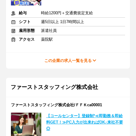
給与
時給1200円＋交通費規定支給
シフト
週5日以上 1日7時間以上
雇用形態
派遣社員
アクセス
薬院駅
この企業の求人一覧を見る
ファーストスタッフィング株式会社
ファーストスタッフィング株式会社/ＦＦＫca00001
【コールセンター】登録制*≪即勤務＆即給
料GET！≫PC入力が出来ればOK♪来社不要
◎