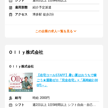
シフト
週5日以上 1日8時間以上
雇用形態
紹介予定派遣
アクセス
博多駅 徒歩2分
この企業の求人一覧を見る
Ｏｌｌｙ株式会社
Ｏｌｌｙ株式会社
【在宅コールSTAFF】暑い夏はおうちで稼
ごう★通勤ゼロ「完全在宅」×「高時給2,00
0円～」
給与
時給 2000円
シフト
週2日以上 1日5時間以上 シフト自由・自己申告