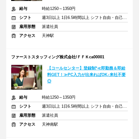
給与
時給1250～1350円
シフト
週3日以上 1日6.5時間以上 シフト自由・自己申告
雇用形態
派遣社員
アクセス
天神駅
ファーストスタッフィング株式会社/ＦＦＫca00001
【コールセンター】登録制*≪即勤務＆即給
料GET！≫PC入力が出来ればOK♪来社不要
◎
給与
時給1250～1350円
シフト
週3日以上 1日6.5時間以上 シフト自由・自己申告
雇用形態
派遣社員
アクセス
天神南駅