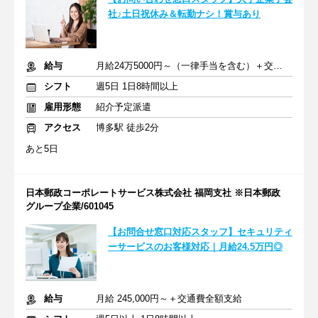
社♪土日祝休み＆転勤ナシ！賞与あり
給与
月給24万5000円～（一律手当を含む）＋交通費支給
シフト
週5日 1日8時間以上
雇用形態
紹介予定派遣
アクセス
博多駅 徒歩2分
あと5日
日本郵政コーポレートサービス株式会社 福岡支社 ※日本郵政
グループ企業/601045
【お問合せ窓口対応スタッフ】セキュリティ
ーサービスのお客様対応｜月給24.5万円◎
給与
月給 245,000円～＋交通費全額支給