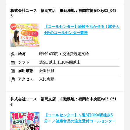
株式会社ユース 福岡支店 ※勤務地：福岡市博多区/y03_049
5
【コールセンター】経験を活かせる！駅チカ
4分のコールセンター業務
給与
時給1400円＋交通費規定支給
シフト
週5日以上 1日8時間以上
雇用形態
派遣社員
アクセス
東比恵駅
株式会社ユース 福岡支店 ※勤務地：福岡市中央区/y03_051
6
【コールセンター】＼週3日OK×駅徒歩5
分！／健康食品の注文受付コールセンター