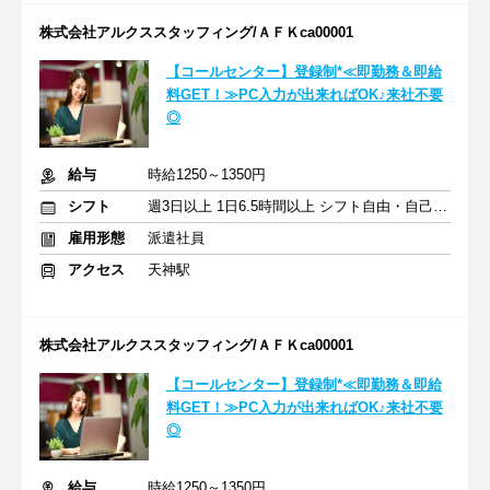
株式会社アルクススタッフィング/ＡＦＫca00001
【コールセンター】登録制*≪即勤務＆即給
料GET！≫PC入力が出来ればOK♪来社不要
◎
給与
時給1250～1350円
シフト
週3日以上 1日6.5時間以上 シフト自由・自己申告
雇用形態
派遣社員
アクセス
天神駅
株式会社アルクススタッフィング/ＡＦＫca00001
【コールセンター】登録制*≪即勤務＆即給
料GET！≫PC入力が出来ればOK♪来社不要
◎
給与
時給1250～1350円