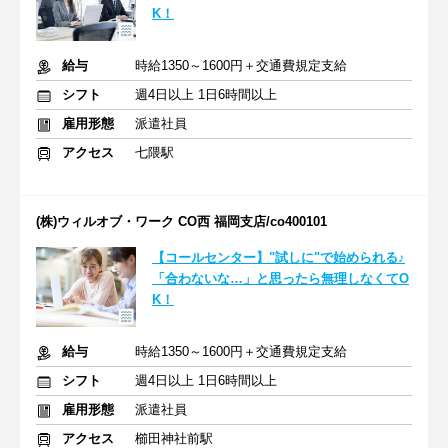
K！
給与
時給1350～1600円＋交通費規定支給
シフト
週4日以上 1日6時間以上
雇用形態
派遣社員
アクセス
七隈駅
(株)ウィルオブ・ワーク CO西 福岡支店/co400101
【コールセンター】"試しに"で始められる♪
「合わないな…」と思ったら無理しなくてO
K！
給与
時給1350～1600円＋交通費規定支給
シフト
週4日以上 1日6時間以上
雇用形態
派遣社員
アクセス
櫛田神社前駅