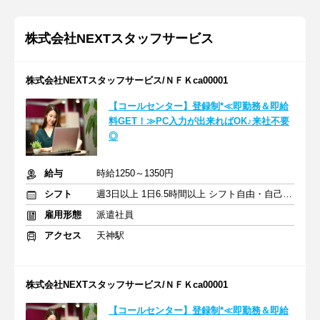
株式会社NEXTスタッフサービス
株式会社NEXTスタッフサービス/ＮＦＫca00001
【コールセンター】登録制*≪即勤務＆即給
料GET！≫PC入力が出来ればOK♪来社不要
◎
給与
時給1250～1350円
シフト
週3日以上 1日6.5時間以上 シフト自由・自己申告
雇用形態
派遣社員
アクセス
天神駅
株式会社NEXTスタッフサービス/ＮＦＫca00001
【コールセンター】登録制*≪即勤務＆即給