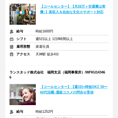
【コールセンター】【月28万＋交通費は実
費♪】高収入＆自由な文化☆サポート対応
給与
時給1600円
シフト
週5日以上 1日8時間以上
雇用形態
派遣社員
アクセス
天神駅 徒歩4分
ランスタッド株式会社 福岡支店（福岡事業所）/WFKU14346
6
【コールセンター】【週3日×時短OK】50〜
60代活躍♪通販コスメの問合せ受信
給与
時給1252円