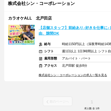
株式会社シン・コーポレーション
カラオケALL 北戸田店
【店舗スタッフ】前給あり♪好きを仕事に♪
由、隙間OK
給与
時給1150円以上（深夜帯時給14
シフト
週1日以上 1日3時間以上 シフト
雇用形態
アルバイト・パート
アクセス
北戸田駅 徒歩8分
株式会社シン・コーポレーションの求人一覧を見る
1
前のページへ
求人数 全
1
件