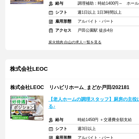
給与
調理補助：時給1400円～ ホール
シフト
週1日以上 1日3時間以上
雇用形態
アルバイト・パート
アクセス
戸田公園駅 徒歩4分
炭火焼肉 白山の求人一覧を見る
株式会社LEOC
株式会社LEOC リハビリホーム_まどか戸田/202181
【老人ホームの調理スタッフ】厨房の主役
る♪
給与
時給1450円 ＋交通費全額支給
シフト
週3日以上
雇用形態
アルバイト・パート