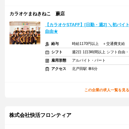
カラオケまねきねこ 蕨店
【カラオケSTAFF】[日勤・週2] ＼初バ
自由★
給与
時給1170円以上 ＋交通費支給
シフト
週2日 1日3時間以上 シフト自由
雇用形態
アルバイト・パート
アクセス
北戸田駅 車6分
この企業の求人一覧を見
株式会社快活フロンティア