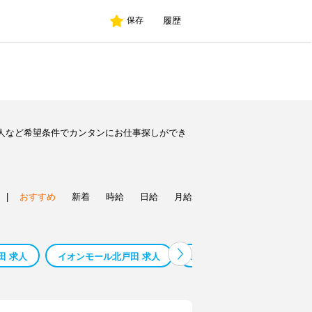
履歴
保存
人など希望条件でカンタンにお仕事探しができ
|
おすすめ
新着
時給
日給
月給
田 求人
イオンモール北戸田 求人
北戸田駅 （埼玉県） 現金手