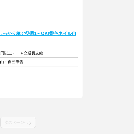
しっかり稼ぐ◎週1～OK!髪色ネイル自
38円以上） ＋交通費支給
自由・自己申告
次のページへ