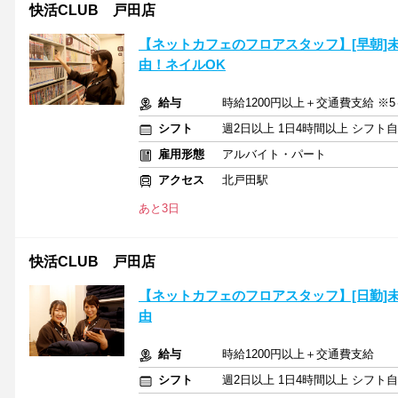
快活CLUB 戸田店
【ネットカフェのフロアスタッフ】[早朝]
由！ネイルOK
給与
時給1200円以上＋交通費支給 ※5
シフト
週2日以上 1日4時間以上 シフト
雇用形態
アルバイト・パート
アクセス
北戸田駅
あと3日
快活CLUB 戸田店
【ネットカフェのフロアスタッフ】[日勤]
由
給与
時給1200円以上＋交通費支給
シフト
週2日以上 1日4時間以上 シフト