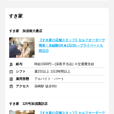
すき家
すき家 加須南大桑店
【すき家の店舗スタッフ】セルフオーダーで
簡単！未経験OK★1日/2h～プライベートも
両立◎
給与
時給1500円～(深夜手当込) ※交通費支給
シフト
週2日以上 1日2時間以上
雇用形態
アルバイト・パート
アクセス
花崎駅 徒歩9分
すき家 125号加須諏訪店
【すき家の店舗スタッフ】セルフオーダーで