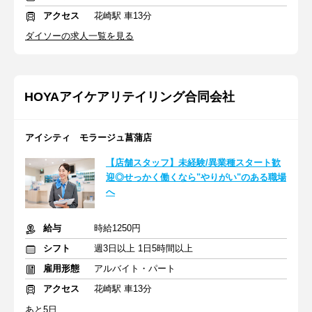
アクセス
花崎駅 車13分
ダイソーの求人一覧を見る
HOYAアイケアリテイリング合同会社
アイシティ モラージュ菖蒲店
【店舗スタッフ】未経験/異業種スタート歓
迎◎せっかく働くなら"やりがい"のある職場
へ
給与
時給1250円
シフト
週3日以上 1日5時間以上
雇用形態
アルバイト・パート
アクセス
花崎駅 車13分
あと5日