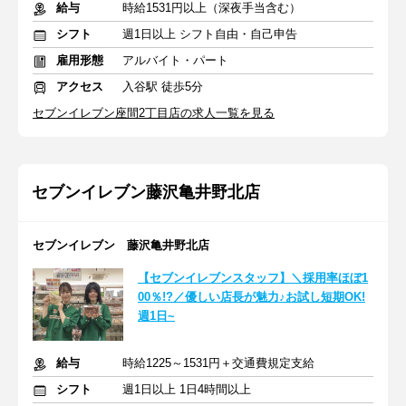
給与
時給1531円以上（深夜手当含む）
シフト
週1日以上 シフト自由・自己申告
雇用形態
アルバイト・パート
アクセス
入谷駅 徒歩5分
セブンイレブン座間2丁目店の求人一覧を見る
セブンイレブン藤沢亀井野北店
セブンイレブン 藤沢亀井野北店
【セブンイレブンスタッフ】＼採用率ほぼ1
00％!?／優しい店長が魅力♪お試し短期OK!
週1日~
給与
時給1225～1531円＋交通費規定支給
シフト
週1日以上 1日4時間以上