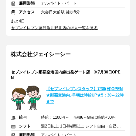
雇用形態
アルバイト・パート
アクセス
六会日大前駅 徒歩8分
あと4日
セブンイレブン藤沢亀井野北店の求人一覧を見る
株式会社ジェイシーシー
セブンイレブン那覇空港国内線出発ゲート店 ※7月30日OPE
N
【セブンイレブンスタッフ】7/30(日)OPEN
★那覇空港内♪早朝は時給UP★5：30～22時
まで
給与
時給：1100円～ ※朝6～9時は時給+30円
シフト
週2日以上 1日4時間以上 シフト自由・自己申告
雇用形態
アルバイト・パート