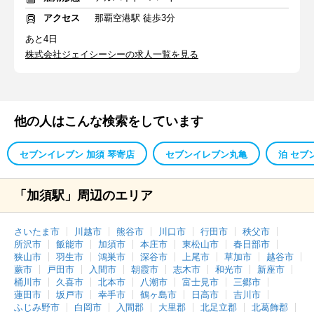
アクセス
那覇空港駅 徒歩3分
あと4日
株式会社ジェイシーシーの求人一覧を見る
他の人はこんな検索をしています
セブンイレブン 加須 琴寄店
セブンイレブン丸亀
泊 セブ
「加須駅」周辺のエリア
さいたま市
川越市
熊谷市
川口市
行田市
秩父市
所沢市
飯能市
加須市
本庄市
東松山市
春日部市
狭山市
羽生市
鴻巣市
深谷市
上尾市
草加市
越谷市
蕨市
戸田市
入間市
朝霞市
志木市
和光市
新座市
桶川市
久喜市
北本市
八潮市
富士見市
三郷市
蓮田市
坂戸市
幸手市
鶴ヶ島市
日高市
吉川市
ふじみ野市
白岡市
入間郡
大里郡
北足立郡
北葛飾郡