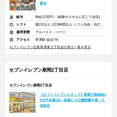
要★
給与
時給1235円～ (経験やスキルに応じて決定)
シフト
週2日以上 1日3時間以上 シフト自由・自己申告
雇用形態
アルバイト・パート
アクセス
草津駅 徒歩7分
セブンイレブン広島草津東２丁目店の求人一覧を見る
セブンイレブン座間2丁目店
セブンイレブン座間2丁目店
【セブンイレブンスタッフ】夜勤で高時給1
531円★週1日～副業にも◎履歴書不要／入
谷駅近