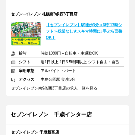
セブン−イレブン 札幌南9条西3丁目店
【セブンイレブン】駅徒歩3分＜6時⁻13時シ
フト＞残業なし★スキマ時間に♪手ぶら面接
OK！
給与
時給1080円＋自転車・車通勤OK
シフト
週1日以上 1日6.5時間以上 シフト自由・自己申告
雇用形態
アルバイト・パート
アクセス
中島公園駅 徒歩3分
セブンイレブン南9条西3丁目店の求人一覧を見る
セブンイレブン 千歳インター店
セブンイレブン 千歳新富店