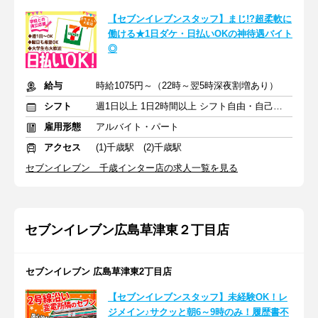
【セブンイレブンスタッフ】まじ!?超柔軟に
働ける★1日ダケ・日払いOKの神待遇バイト
◎
給与
時給1075円～（22時～翌5時深夜割増あり）
シフト
週1日以上 1日2時間以上 シフト自由・自己申告
雇用形態
アルバイト・パート
アクセス
(1)千歳駅 (2)千歳駅
セブンイレブン 千歳インター店の求人一覧を見る
セブンイレブン広島草津東２丁目店
セブンイレブン 広島草津東2丁目店
【セブンイレブンスタッフ】未経験OK！レ
ジメイン♪サクッと朝6～9時のみ！履歴書不