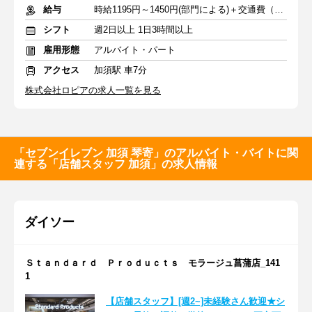
給与
時給1195円～1450円(部門による)＋交通費（社内規定）
シフト
週2日以上 1日3時間以上
雇用形態
アルバイト・パート
アクセス
加須駅 車7分
株式会社ロピアの求人一覧を見る
「セブンイレブン 加須 琴寄」のアルバイト・バイトに関
連する「店舗スタッフ 加須」の求人情報
ダイソー
Ｓｔａｎｄａｒｄ Ｐｒｏｄｕｃｔｓ モラージュ菖蒲店_141
1
【店舗スタッフ】[週2~]未経験さん歓迎★シ