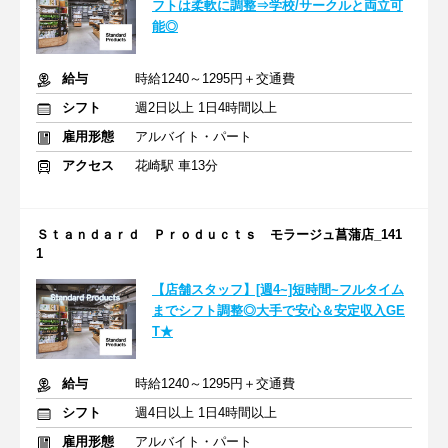
フトは柔軟に調整⇒学校/サークルと両立可
能◎
給与
時給1240～1295円＋交通費
シフト
週2日以上 1日4時間以上
雇用形態
アルバイト・パート
アクセス
花崎駅 車13分
Ｓｔａｎｄａｒｄ Ｐｒｏｄｕｃｔｓ モラージュ菖蒲店_141
1
【店舗スタッフ】[週4~]短時間~フルタイム
までシフト調整◎大手で安心＆安定収入GE
T★
給与
時給1240～1295円＋交通費
シフト
週4日以上 1日4時間以上
雇用形態
アルバイト・パート