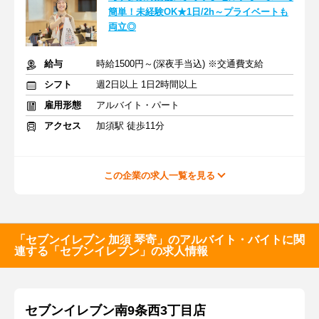
簡単！未経験OK★1日/2h～プライベートも
両立◎
給与
時給1500円～(深夜手当込) ※交通費支給
シフト
週2日以上 1日2時間以上
雇用形態
アルバイト・パート
アクセス
加須駅 徒歩11分
この企業の求人一覧を見る
「セブンイレブン 加須 琴寄」のアルバイト・バイトに関
連する「セブンイレブン」の求人情報
セブンイレブン南9条西3丁目店