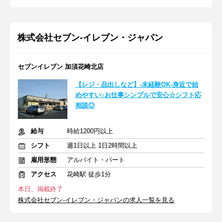
株式会社セブン-イレブン・ジャパン
セブンイレブン 加須花崎北店
【レジ・品出しなど】-未経験OK-身近で始
めやすい♪お仕事シンプルで安心☆シフト応
相談◎
給与
時給1200円以上
シフト
週1日以上 1日2時間以上
雇用形態
アルバイト・パート
アクセス
花崎駅 徒歩1分
本日、掲載終了
株式会社セブン-イレブン・ジャパンの求人一覧を見る