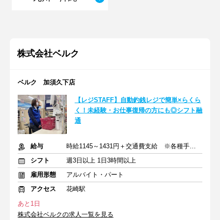
株式会社ベルク
ベルク 加須久下店
【レジSTAFF】自動釣銭レジで簡単×らくら
く！未経験・お仕事復帰の方にも◎シフト融
通
給与
時給1145～1431円＋交通費支給 ※各種手当含む
シフト
週3日以上 1日3時間以上
雇用形態
アルバイト・パート
アクセス
花崎駅
あと1日
株式会社ベルクの求人一覧を見る