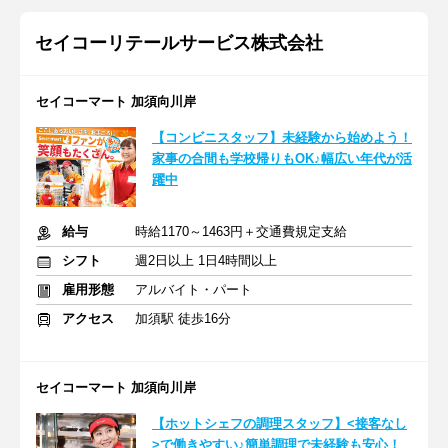
セイコーリテールサービス株式会社
セイコーマート 加須向川岸
【コンビニスタッフ】未経験から始めよう！
家事の合間も学校帰りもOK♪幅広い年代が活
躍中
給与
時給1170～1463円＋交通費規定支給
シフト
週2日以上 1日4時間以上
雇用形態
アルバイト・パート
アクセス
加須駅 徒歩16分
セイコーマート 加須向川岸
【ホットシェフの調理スタッフ】<接客なし
>で働きやすい♪簡単調理で未経験も安心！