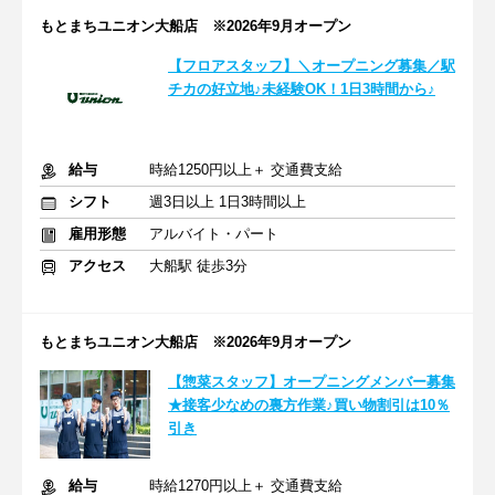
もとまちユニオン大船店 ※2026年9月オープン
【フロアスタッフ】＼オープニング募集／駅
チカの好立地♪未経験OK！1日3時間から♪
給与
時給1250円以上＋ 交通費支給
シフト
週3日以上 1日3時間以上
雇用形態
アルバイト・パート
アクセス
大船駅 徒歩3分
もとまちユニオン大船店 ※2026年9月オープン
【惣菜スタッフ】オープニングメンバー募集
★接客少なめの裏方作業♪買い物割引は10％
引き
給与
時給1270円以上＋ 交通費支給