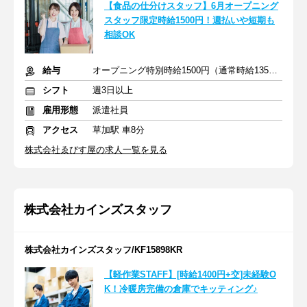
【食品の仕分けスタッフ】6月オープニング
スタッフ限定時給1500円！週払いや短期も
相談OK
給与
オープニング特別時給1500円（通常時給1350円）
シフト
週3日以上
雇用形態
派遣社員
アクセス
草加駅 車8分
株式会社ゑびす屋の求人一覧を見る
株式会社カインズスタッフ
株式会社カインズスタッフ/KF15898KR
【軽作業STAFF】[時給1400円+交]未経験O
K！冷暖房完備の倉庫でキッティング♪