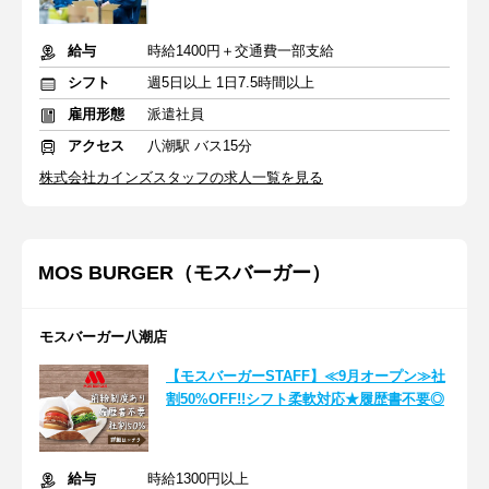
給与
時給1400円＋交通費一部支給
シフト
週5日以上 1日7.5時間以上
雇用形態
派遣社員
アクセス
八潮駅 バス15分
株式会社カインズスタッフの求人一覧を見る
MOS BURGER（モスバーガー）
モスバーガー八潮店
【モスバーガーSTAFF】≪9月オープン≫社
割50%OFF!!シフト柔軟対応★履歴書不要◎
給与
時給1300円以上