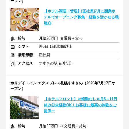
ープン）
【ホテル調理・管理】[正社員]7月に開業ホ
テルでオープニング募集！経験を活かせる環
境◎
給与
月給26万円+交通費＋賞与
シフト
週5日 1日8時間以上
雇用形態
正社員
アクセス
すすきの駅 徒歩5分
ホリデイ・イン エクスプレス札幌すすきの（2026年7月17日オ
ープン）
【ホテルフロント】≪転勤なし≫月8～11日
休み◎未経験OK！お客様に最高の体験をご
提供ー
給与
月給22万円～+交通費＋賞与