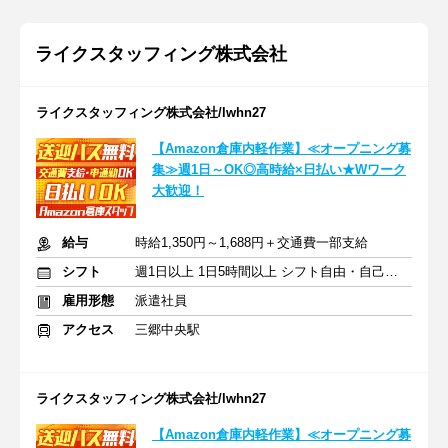
ライクスタッフィング株式会社
ライクスタッフィング株式会社/lwhn27
【Amazon倉庫内軽作業】≪オープニング募
集≫週1日～OK◎高時給×日払い★Wワーク
大歓迎！
給与
時給1,350円～1,688円＋交通費一部支給
シフト
週1日以上 1日5時間以上 シフト自由・自己申告
雇用形態
派遣社員
アクセス
三郷中央駅
ライクスタッフィング株式会社/lwhn27
【Amazon倉庫内軽作業】≪オープニング募