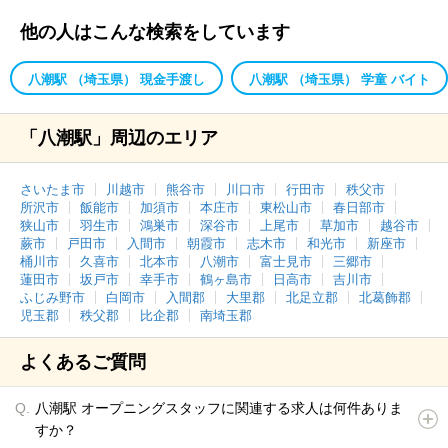
他の人はこんな検索をしています
八潮駅 （埼玉県） 現金手渡し
八潮駅 （埼玉県） 学童 バイト
「八潮駅」周辺のエリア
さいたま市
川越市
熊谷市
川口市
行田市
秩父市
所沢市
飯能市
加須市
本庄市
東松山市
春日部市
狭山市
羽生市
鴻巣市
深谷市
上尾市
草加市
越谷市
蕨市
戸田市
入間市
朝霞市
志木市
和光市
新座市
桶川市
久喜市
北本市
八潮市
富士見市
三郷市
蓮田市
坂戸市
幸手市
鶴ヶ島市
日高市
吉川市
ふじみ野市
白岡市
入間郡
大里郡
北足立郡
北葛飾郡
児玉郡
秩父郡
比企郡
南埼玉郡
よくあるご質問
八潮駅 オープニングスタッフに関連する求人は何件ありま
すか？