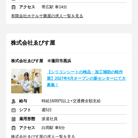
アクセス
帯広駅 車14分
有限会社ホテル十勝屋の求人一覧を見る
株式会社ゑびす屋
株式会社ゑびす屋 ※蓮田市黒浜
【シリコンシートの検品・加工補助の軽作
業】2027年4月オープンの新センターにて大
募集！
給与
時給1600円以上+交通費全額支給
シフト
週5日
雇用形態
派遣社員
アクセス
白岡駅 車6分
株式会社ゑびす屋の求人一覧を見る