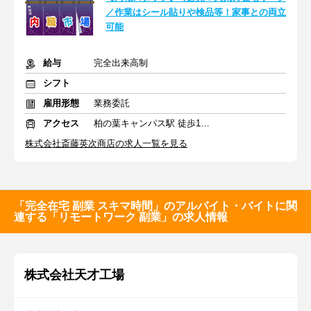
／作業はシール貼りや検品等！家事との両立
可能
給与
完全出来高制
シフト
雇用形態
業務委託
アクセス
柏の葉キャンパス駅 徒歩10分
株式会社斎藤英次商店の求人一覧を見る
「完全在宅 副業 スキマ時間」のアルバイト・バイトに関
連する「リモートワーク 副業」の求人情報
株式会社天才工場