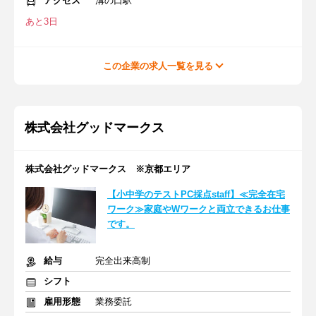
アクセス
溝の口駅
あと3日
この企業の求人一覧を見る
株式会社グッドマークス
株式会社グッドマークス ※京都エリア
【小中学のテストPC採点staff】≪完全在宅
ワーク≫家庭やWワークと両立できるお仕事
です。
給与
完全出来高制
シフト
雇用形態
業務委託