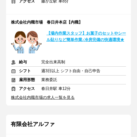
アクセス
藤が丘駅 車8分
株式会社内職市場 春日井本店【内職】
【場内作業スタッフ】お菓子のセットやシー
ル貼りなど簡単作業♪冷房完備の快適環境★
給与
完全出来高制
シフト
週3日以上 シフト自由・自己申告
雇用形態
業務委託
アクセス
春日井駅 車12分
株式会社内職市場の求人一覧を見る
有限会社アルファ