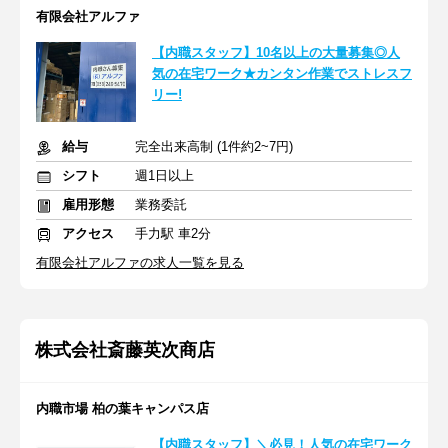
有限会社アルファ
【内職スタッフ】10名以上の大量募集◎人
気の在宅ワーク★カンタン作業でストレスフ
リー!
給与
完全出来高制 (1件約2~7円)
シフト
週1日以上
雇用形態
業務委託
アクセス
手力駅 車2分
有限会社アルファの求人一覧を見る
株式会社斎藤英次商店
内職市場 柏の葉キャンパス店
【内職スタッフ】＼必見！人気の在宅ワーク