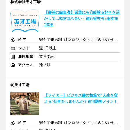
株式会社天才工場
【書籍の編集者】副業にも◎経験＆好きを活
かして…取材立ち合い・進行管理等♪基本在
宅OK
給与
完全出来高制（1プロジェクトにつき80万円～）
シフト
週1日以上
雇用形態
業務委託
アクセス
池袋駅
㈱天才工場
【ライター】ビジネス書の執筆で"人生を変
える"仕事をしませんか？在宅勤務メイン！
給与
完全出来高制（1プロジェクトにつき40万円～）