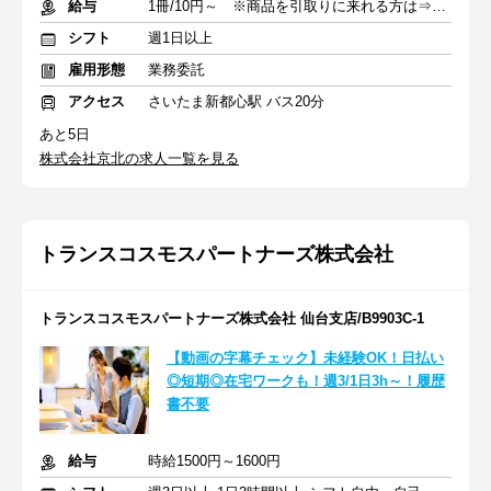
給与
1冊/10円～ ※商品を引取りに来れる方は⇒1冊/12円～
シフト
週1日以上
雇用形態
業務委託
アクセス
さいたま新都心駅 バス20分
あと5日
株式会社京北の求人一覧を見る
トランスコスモスパートナーズ株式会社
トランスコスモスパートナーズ株式会社 仙台支店/B9903C-1
【動画の字幕チェック】未経験OK！日払い
◎短期◎在宅ワークも！週3/1日3h～！履歴
書不要
給与
時給1500円～1600円