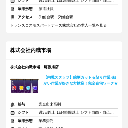
シフト
週3日以上 1日3時間以上 シフト自由・自己申告
雇用形態
派遣社員
アクセス
(1)仙台駅 (2)仙台駅
トランスコスモスパートナーズ株式会社の求人一覧を見る
株式会社内職市場
株式会社内職市場 尾張旭店
【内職スタッフ】絵柄カット＆貼り作業♪細
かい作業が好きな方歓迎！完全在宅ワーク★
給与
完全出来高制
シフト
週3日以上 1日4時間以上 シフト自由・自己申告
雇用形態
業務委託