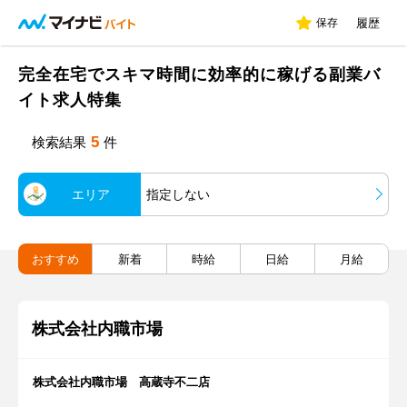
保存
履歴
完全在宅でスキマ時間に効率的に稼げる副業バ
イト求人特集
5
検索結果
件
エリア
指定しない
おすすめ
新着
時給
日給
月給
株式会社内職市場
株式会社内職市場 高蔵寺不二店