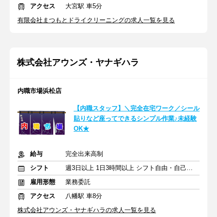
アクセス
大宮駅 車5分
有限会社まつもとドライクリーニングの求人一覧を見る
株式会社アウンズ・ヤナギハラ
内職市場浜松店
【内職スタッフ】＼完全在宅ワーク／シール
貼りなど座ってできるシンプル作業♪未経験
OK★
給与
完全出来高制
シフト
週3日以上 1日3時間以上 シフト自由・自己申告
雇用形態
業務委託
アクセス
八幡駅 車8分
株式会社アウンズ・ヤナギハラの求人一覧を見る