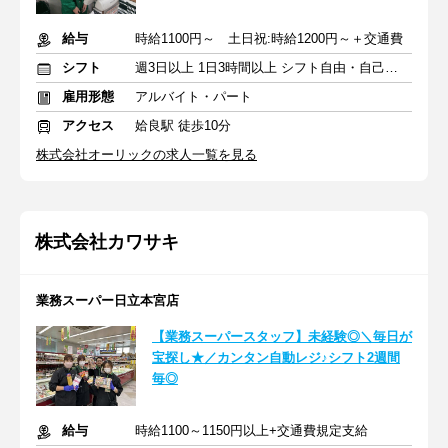
給与
時給1100円～ 土日祝:時給1200円～＋交通費
シフト
週3日以上 1日3時間以上 シフト自由・自己申告
雇用形態
アルバイト・パート
アクセス
姶良駅 徒歩10分
株式会社オーリックの求人一覧を見る
株式会社カワサキ
業務スーパー日立本宮店
【業務スーパースタッフ】未経験◎＼毎日が
宝探し★／カンタン自動レジ♪シフト2週間
毎◎
給与
時給1100～1150円以上+交通費規定支給