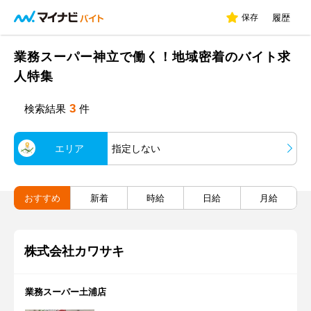
保存
履歴
業務スーパー神立で働く！地域密着のバイト求
人特集
3
検索結果
件
エリア
指定しない
おすすめ
新着
時給
日給
月給
株式会社カワサキ
業務スーパー土浦店