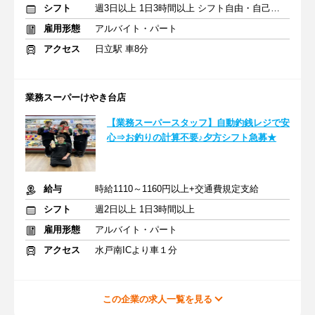
シフト
週3日以上 1日3時間以上 シフト自由・自己申告
雇用形態
アルバイト・パート
アクセス
日立駅 車8分
業務スーパーけやき台店
【業務スーパースタッフ】自動釣銭レジで安
心⇒お釣りの計算不要♪夕方シフト急募★
給与
時給1110～1160円以上+交通費規定支給
シフト
週2日以上 1日3時間以上
雇用形態
アルバイト・パート
アクセス
水戸南ICより車１分
この企業の求人一覧を見る