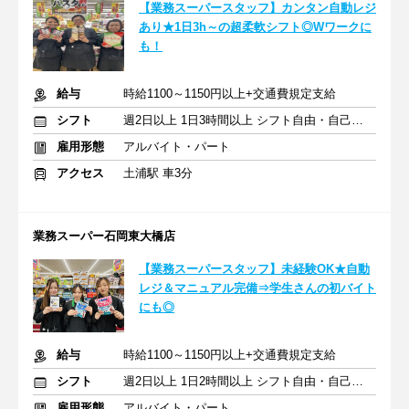
【業務スーパースタッフ】カンタン自動レジ
あり★1日3h～の超柔軟シフト◎Wワークに
も！
給与
時給1100～1150円以上+交通費規定支給
シフト
週2日以上 1日3時間以上 シフト自由・自己申告
雇用形態
アルバイト・パート
アクセス
土浦駅 車3分
業務スーパー石岡東大橋店
【業務スーパースタッフ】未経験OK★自動
レジ＆マニュアル完備⇒学生さんの初バイト
にも◎
給与
時給1100～1150円以上+交通費規定支給
シフト
週2日以上 1日2時間以上 シフト自由・自己申告
雇用形態
アルバイト・パート