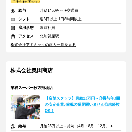
給与
時給1450円～ +交通費
シフト
週3日以上 1日8時間以上
雇用形態
派遣社員
アクセス
北加賀屋駅
株式会社アドミックの求人一覧を見る
株式会社奥田商店
業務スーパー枚方招堤店
【店舗スタッフ】月給23万円～◎賞与年3回
の安定企業♪前職の業界問いません◎未経験
OK！
給与
月給23万以上＋賞与（4月・8月・12月）＋交通費