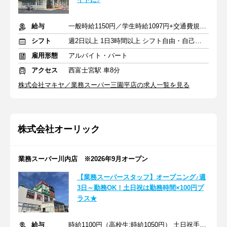
給与
一般時給1150円／学生時給1097円+交通費規定支給
シフト
週2日以上 1日3時間以上 シフト自由・自己申告
雇用形態
アルバイト・パート
アクセス
西富士宮駅 車8分
株式会社マキヤ／業務スーパー三園平店の求人一覧を見る
株式会社オーリック
業務スーパー川内店 ※2026年9月オープン
【業務スーパースタッフ】オープニング♪週
3日～勤務OK！土日祝は勤務時間×100円プ
ラス★
給与
時給1100円（高校生:時給1050円） 土日祝手当：勤務時間×100円