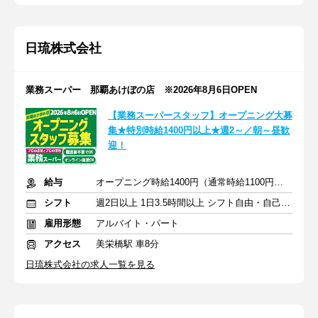
日琉株式会社
業務スーパー 那覇あけぼの店 ※2026年8月6日OPEN
【業務スーパースタッフ】オープニング大募
集★特別時給1400円以上★週2～／朝～昼歓
迎！
給与
オープニング時給1400円（通常時給1100円）※各種手当あり
シフト
週2日以上 1日3.5時間以上 シフト自由・自己申告
雇用形態
アルバイト・パート
アクセス
美栄橋駅 車8分
日琉株式会社の求人一覧を見る