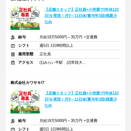
【店舗スタッフ】正社員×小売業で[年休122
日]を実現！月9～11日休/賞与年3回/残業少
なめ
給与
月給19万5000円～35万円 +交通費
シフト
週5日 1日8時間以上
雇用形態
正社員
アクセス
(1)みらい平駅 (2)常陸大宮駅 (3)神立駅
株式会社カワサキ/7
【店舗スタッフ】正社員×小売業で[年休122
日]を実現！月9～11日休/賞与年3回/残業少
なめ
給与
月給19万5000円～35万円 +交通費
シフト
週5日 1日8時間以上