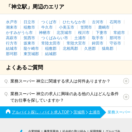
「神立駅」周辺のエリア
水戸市
日立市
つくば市
ひたちなか市
古河市
石岡市
潮来市
稲敷市
牛久市
小美玉市
笠間市
鹿嶋市
かすみがうら市
神栖市
北茨城市
桜川市
下妻市
常総市
高萩市
筑西市
つくばみらい市
土浦市
取手市
那珂市
行方市
坂東市
常陸太田市
常陸大宮市
鉾田市
守谷市
結城市
龍ケ崎市
稲敷郡
北相馬郡
久慈郡
猿島郡
那珂郡
東茨城郡
結城郡
よくあるご質問
業務スーパー 神立に関連する求人は何件ありますか？
業務スーパー 神立の求人に興味のある他の人はどんな条件
でお仕事を探していますか？
アルバイト探し・バイト求人TOP
茨城県
土浦市
業務スーパー
企業情報
事業所案内
社会的な取り組み
採用情報
グループ会