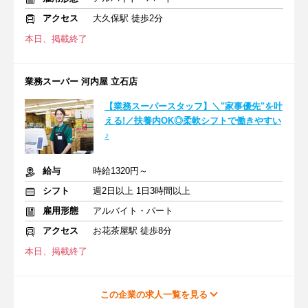
アクセス
大久保駅 徒歩2分
本日、掲載終了
業務スーパー 河内屋 立石店
【業務スーパースタッフ】＼"家事優先"を叶
える!／扶養内OK◎柔軟シフトで働きやすい
♪
給与
時給1320円～
シフト
週2日以上 1日3時間以上
雇用形態
アルバイト・パート
アクセス
お花茶屋駅 徒歩8分
本日、掲載終了
この企業の求人一覧を見る