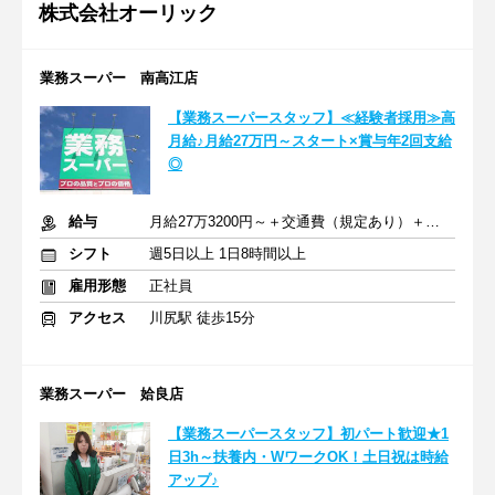
株式会社オーリック
業務スーパー 南高江店
【業務スーパースタッフ】≪経験者採用≫高
月給♪月給27万円～スタート×賞与年2回支給
◎
給与
月給27万3200円～＋交通費（規定あり）＋賞与年2回
シフト
週5日以上 1日8時間以上
雇用形態
正社員
アクセス
川尻駅 徒歩15分
業務スーパー 姶良店
【業務スーパースタッフ】初パート歓迎★1
日3h～扶養内・WワークOK！土日祝は時給
アップ♪