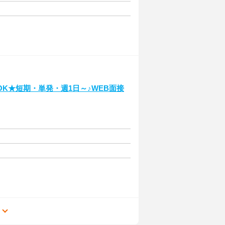
K★短期・単発・週1日～♪WEB面接
る