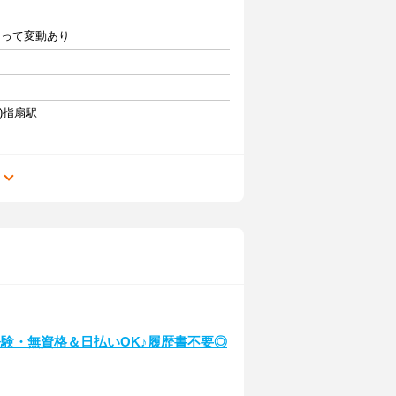
によって変動あり
3)指扇駅
る
験・無資格＆日払いOK♪履歴書不要◎