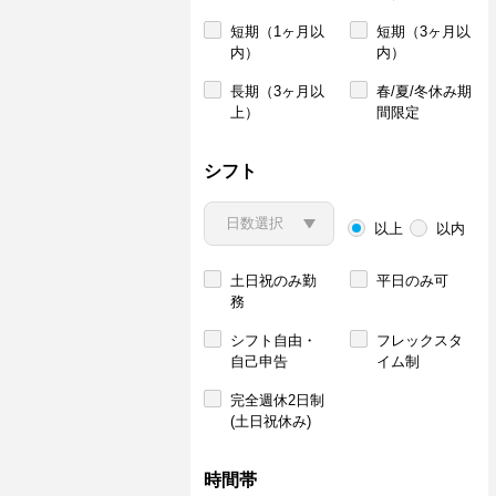
短期（1ヶ月以
短期（3ヶ月以
内）
内）
長期（3ヶ月以
春/夏/冬休み期
上）
間限定
シフト
以上
以内
土日祝のみ勤
平日のみ可
務
シフト自由・
フレックスタ
自己申告
イム制
完全週休2日制
(土日祝休み)
時間帯