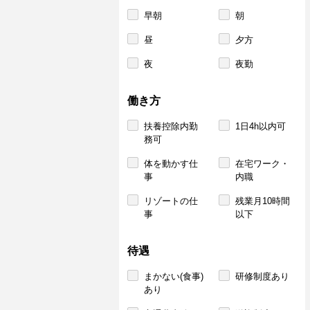
早朝
朝
昼
夕方
夜
夜勤
働き方
扶養控除内勤
1日4h以内可
務可
体を動かす仕
在宅ワーク・
事
内職
リゾートの仕
残業月10時間
事
以下
待遇
まかない(食事)
研修制度あり
あり