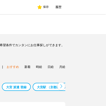
履歴
保存
ど希望条件でカンタンにお仕事探しができます。
|
おすすめ
新着
時給
日給
月給
大宮 派遣 登録
大宮駅 （京都府） 現金手渡し
大宮駅 （埼