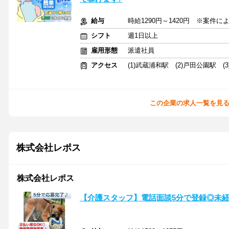
給与
時給1290円～1420円 ※案件
シフト
週1日以上
雇用形態
派遣社員
アクセス
(1)武蔵浦和駅 (2)戸田公園駅 (
この企業の求人一覧を見
株式会社レポス
株式会社レポス
【介護スタッフ】電話面談5分で登録◎未経