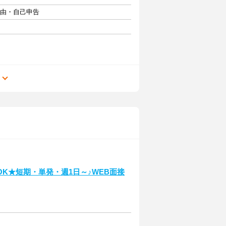
自由・自己申告
る
K★短期・単発・週1日～♪WEB面接