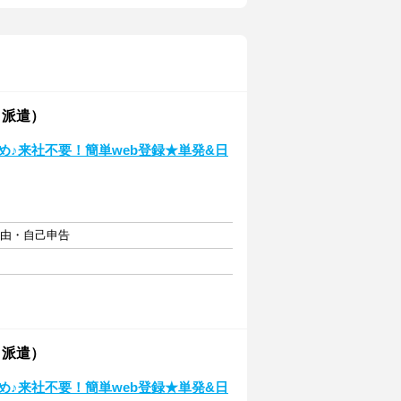
・派遣）
め♪来社不要！簡単web登録★単発&日
自由・自己申告
・派遣）
め♪来社不要！簡単web登録★単発&日