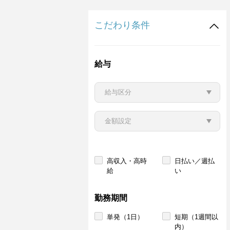
こだわり条件
給与
高収入・高時
日払い／週払
給
い
勤務期間
単発（1日）
短期（1週間以
内）