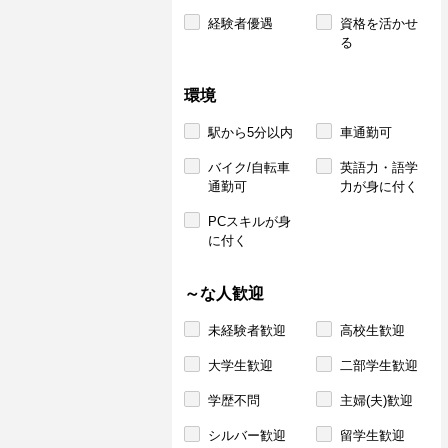
経験者優遇
資格を活かせ
る
環境
駅から5分以内
車通勤可
バイク/自転車
英語力・語学
通勤可
力が身に付く
PCスキルが身
に付く
～な人歓迎
未経験者歓迎
高校生歓迎
大学生歓迎
二部学生歓迎
学歴不問
主婦(夫)歓迎
シルバー歓迎
留学生歓迎