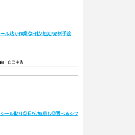
シール貼り作業◎日払!短期!給料手渡
自由・自己申告
・シール貼り◎日払/短期も◎選べるシフ