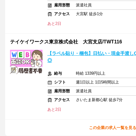
雇用形態
派遣社員
アクセス
大宮駅 徒歩1分
あと2日
テイケイワークス東京株式会社 大宮支店/TWT116
【ラベル貼り・梱包】日払い・現金手渡しO
◎
給与
時給 1339円以上
シフト
週1日以上 1日5時間以上
雇用形態
派遣社員
アクセス
さいたま新都心駅 徒歩7分
あと2日
この企業の求人一覧を見