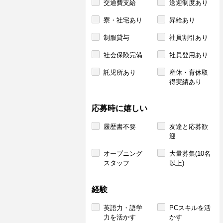
交通費支給
送迎制度あり
寮・社宅あり
昇給あり
制服貸与
社員割引あり
社会保険完備
社員登用あり
託児所あり
産休・育休取
得実績あり
応募時に嬉しい
履歴書不要
友達と応募歓
迎
オープニング
大量募集(10名
スタッフ
以上)
経験
英語力・語学
PCスキルを活
力を活かす
かす