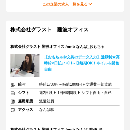
この企業の求人一覧を見る
株式会社グラスト 難波オフィス
株式会社グラスト 難波オフィス:/nmb-なんば_おもちゃ
【おもちゃや文具のデータ入力】登録制★高
時給×日払い♪6H～◎短期OK！ネイル＆髪色
自由
給与
時給1700円～時給1800円＋交通費一部支給
シフト
週2日以上 1日6時間以上 シフト自由・自己申告
雇用形態
派遣社員
アクセス
なんば駅
株式会社グラスト 難波オフィス:/nmb-なんば_郵便_単