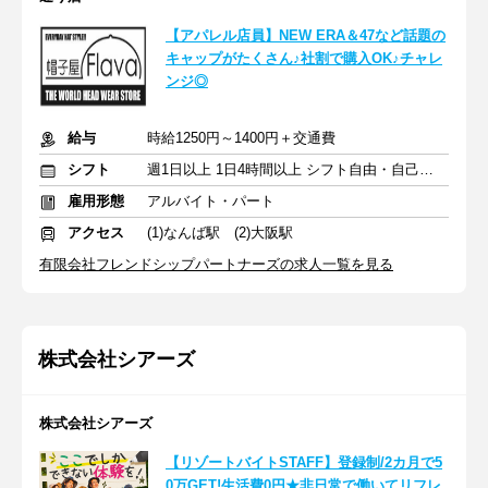
【アパレル店員】NEW ERA＆47など話題の
キャップがたくさん♪社割で購入OK♪チャレ
ンジ◎
給与
時給1250円～1400円＋交通費
シフト
週1日以上 1日4時間以上 シフト自由・自己申告
雇用形態
アルバイト・パート
アクセス
(1)なんば駅 (2)大阪駅
有限会社フレンドシップパートナーズの求人一覧を見る
株式会社シアーズ
株式会社シアーズ
【リゾートバイトSTAFF】登録制/2カ月で5
0万GET!生活費0円★非日常で働いてリフレ