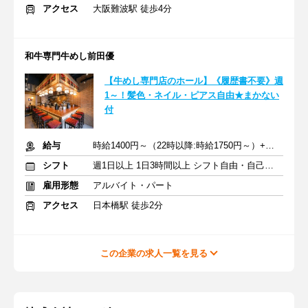
アクセス
大阪難波駅 徒歩4分
和牛専門牛めし前田優
【牛めし専門店のホール】《履歴書不要》週
1～！髪色・ネイル・ピアス自由★まかない
付
給与
時給1400円～（22時以降:時給1750円～）+交通費
シフト
週1日以上 1日3時間以上 シフト自由・自己申告
雇用形態
アルバイト・パート
アクセス
日本橋駅 徒歩2分
この企業の求人一覧を見る