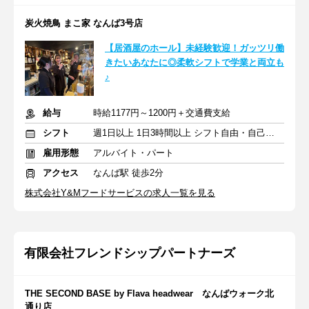
炭火焼鳥 まこ家 なんば3号店
【居酒屋のホール】未経験歓迎！ガッツリ働
きたいあなたに◎柔軟シフトで学業と両立も
♪
給与
時給1177円～1200円＋交通費支給
シフト
週1日以上 1日3時間以上 シフト自由・自己申告
雇用形態
アルバイト・パート
アクセス
なんば駅 徒歩2分
株式会社Y&Mフードサービスの求人一覧を見る
有限会社フレンドシップパートナーズ
THE SECOND BASE by Flava headwear なんばウォーク北
通り店