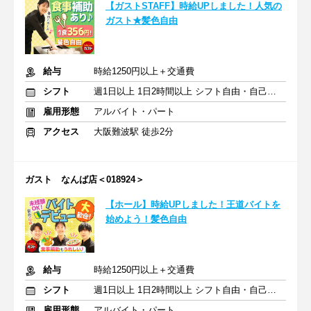
【ガストSTAFF】時給UPしました！人気の
ガスト★髪色自由
給与
時給1250円以上＋交通費
シフト
週1日以上 1日2時間以上 シフト自由・自己申告
雇用形態
アルバイト・パート
アクセス
大阪難波駅 徒歩2分
ガスト なんば店＜018924＞
【ホール】時給UPしました！王道バイトを
始めよう！髪色自由
給与
時給1250円以上＋交通費
シフト
週1日以上 1日2時間以上 シフト自由・自己申告
雇用形態
アルバイト・パート