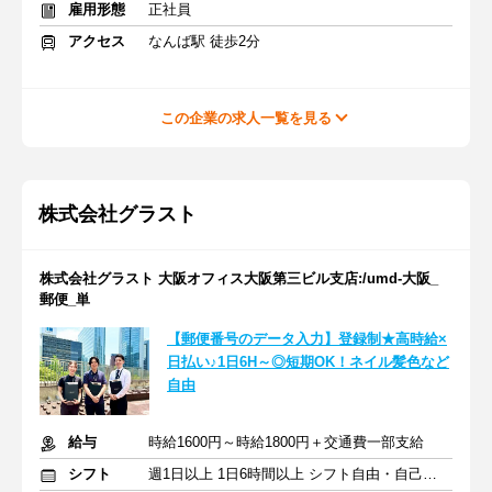
雇用形態
正社員
アクセス
なんば駅 徒歩2分
この企業の求人一覧を見る
株式会社グラスト
株式会社グラスト 大阪オフィス大阪第三ビル支店:/umd-大阪_
郵便_単
【郵便番号のデータ入力】登録制★高時給×
日払い♪1日6H～◎短期OK！ネイル髪色など
自由
給与
時給1600円～時給1800円＋交通費一部支給
シフト
週1日以上 1日6時間以上 シフト自由・自己申告