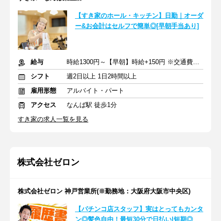
【すき家のホール・キッチン】日勤｜オーダ
ー&お会計はセルフで簡単◎[早朝手当あり]
給与
時給1300円～【早朝】時給+150円 ※交通費支給
シフト
週2日以上 1日2時間以上
雇用形態
アルバイト・パート
アクセス
なんば駅 徒歩1分
すき家の求人一覧を見る
株式会社ゼロン
株式会社ゼロン 神戸営業所(※勤務地：大阪府大阪市中央区)
【パチンコ店スタッフ】実はとってもカンタ
ン◎髪色自由！最短30分で日払い|短期◎