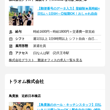
【郵便番号のデータ入力】登録制★高時給×
日払い♪1日6H～◎短期OK！おしゃれ自由
給与
時給1600円～時給1800円＋交通費一部支給
シフト
週1日以上 1日6時間以上 シフト自由・自己申告
雇用形態
派遣社員
アクセス
(1)なんば駅 (2)天王寺駅
株式会社グラスト 難波オフィスの求人一覧を見る
トラオム株式会社
鳥貴族 近鉄日本橋店
【鳥貴族のホール・キッチンスタッフ】日払
いありで週1×3h〜OK！髪色自由で賄い補助