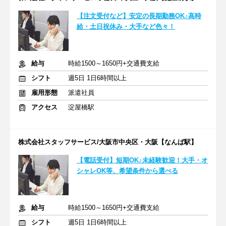
【注文受付など】安定の長期勤務OK♪高時
給・土日祝休み・大手など色々！
給与
時給1500～1650円+交通費支給
シフト
週5日 1日6時間以上
雇用形態
派遣社員
アクセス
淀屋橋駅
株式会社スタッフサービス/大阪市中央区・大阪【なんば駅】
【電話受付】短期OK♪未経験歓迎！大手・オ
シャレOK等、希望条件から選べる
給与
時給1500～1650円+交通費支給
シフト
週5日 1日6時間以上