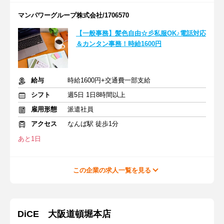
マンパワーグループ株式会社/1706570
【一般事務】髪色自由☆彡私服OK♪電話対応
＆カンタン事務！時給1600円
給与
時給1600円+交通費一部支給
シフト
週5日 1日8時間以上
雇用形態
派遣社員
アクセス
なんば駅 徒歩1分
あと1日
この企業の求人一覧を見る
DiCE 大阪道頓堀本店