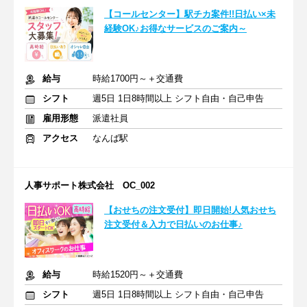
【コールセンター】駅チカ案件!!日払い×未
経験OK♪お得なサービスのご案内～
給与
時給1700円～＋交通費
シフト
週5日 1日8時間以上 シフト自由・自己申告
雇用形態
派遣社員
アクセス
なんば駅
人事サポート株式会社 OC_002
【おせちの注文受付】即日開始!人気おせち
注文受付＆入力で日払いのお仕事♪
給与
時給1520円～＋交通費
シフト
週5日 1日8時間以上 シフト自由・自己申告