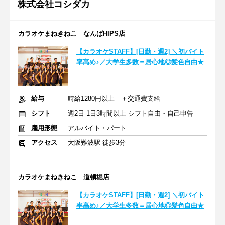
株式会社コシダカ
カラオケまねきねこ なんばHIPS店
【カラオケSTAFF】[日勤・週2] ＼初バイト
率高め♪／大学生多数＝居心地◎髪色自由★
給与
時給1280円以上 ＋交通費支給
シフト
週2日 1日3時間以上 シフト自由・自己申告
雇用形態
アルバイト・パート
アクセス
大阪難波駅 徒歩3分
カラオケまねきねこ 道頓堀店
【カラオケSTAFF】[日勤・週2] ＼初バイト
率高め♪／大学生多数＝居心地◎髪色自由★