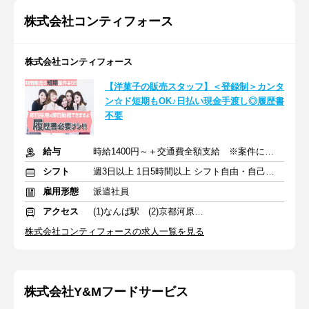
株式会社コンティフォース
株式会社コンティフォース
【洋菓子の販売スタッフ】＜登録制＞カンタ
ン☆ド短期もOK♪日払い現金手渡し◎履歴書
不要
給与
時給1400円～＋交通費全額支給 ※案件による
シフト
週3日以上 1日5時間以上 シフト自由・自己申告
雇用形態
派遣社員
アクセス
(1)なんば駅 (2)京都河原町駅
株式会社コンティフォースの求人一覧を見る
株式会社Y&Mフードサービス