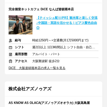
完全個室ネットカフェ DiCE なんば道頓堀本店
【ティッシュ配り/PR】観光客と楽しく交流
♪中国語・英語を活かせる！ピアス髪色自由
◎
給与
時給1250円～+交通費(月1万5000円まで)
シフト
週2日以上 1日3時間以上 シフト自由・自己申告
雇用形態
アルバイト・パート
アクセス
大阪難波駅 徒歩2分
DiCE 大阪道頓堀本店の求人一覧を見る
株式会社アズノゥアズ
AS KNOW AS OLACA(アズノゥアズオオラカ) 大阪高島屋