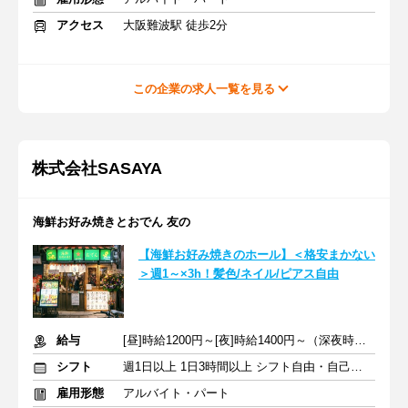
アクセス
大阪難波駅 徒歩2分
この企業の求人一覧を見る
株式会社SASAYA
海鮮お好み焼きとおでん 友の
【海鮮お好み焼きのホール】＜格安まかない
＞週1～×3h！髪色/ネイル/ピアス自由
給与
[昼]時給1200円～[夜]時給1400円～（深夜時給25％UP）+交通費
シフト
週1日以上 1日3時間以上 シフト自由・自己申告
雇用形態
アルバイト・パート