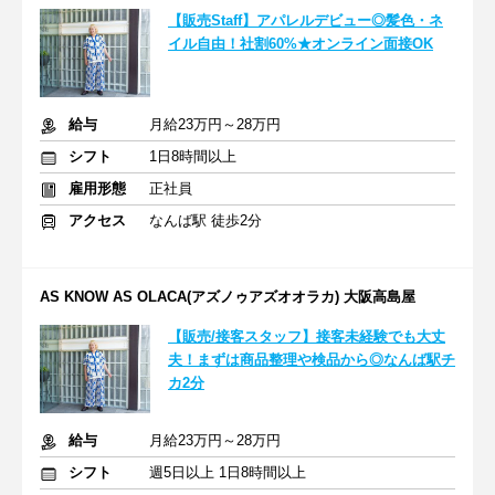
【販売Staff】アパレルデビュー◎髪色・ネ
イル自由！社割60%★オンライン面接OK
給与
月給23万円～28万円
シフト
1日8時間以上
雇用形態
正社員
アクセス
なんば駅 徒歩2分
AS KNOW AS OLACA(アズノゥアズオオラカ) 大阪高島屋
【販売/接客スタッフ】接客未経験でも大丈
夫！まずは商品整理や検品から◎なんば駅チ
カ2分
給与
月給23万円～28万円
シフト
週5日以上 1日8時間以上