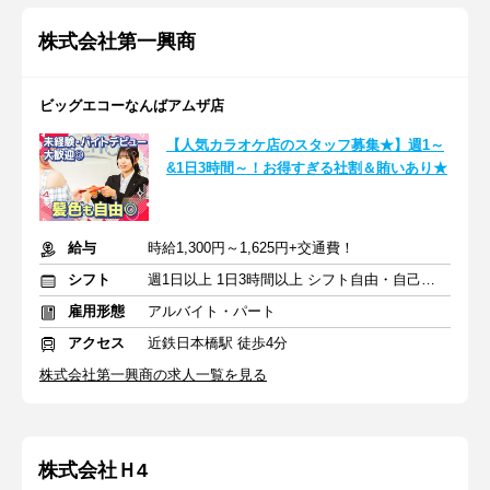
株式会社第一興商
ビッグエコーなんばアムザ店
【人気カラオケ店のスタッフ募集★】週1～
&1日3時間～！お得すぎる社割＆賄いあり★
給与
時給1,300円～1,625円+交通費！
シフト
週1日以上 1日3時間以上 シフト自由・自己申告
雇用形態
アルバイト・パート
アクセス
近鉄日本橋駅 徒歩4分
株式会社第一興商の求人一覧を見る
株式会社Ｈ4