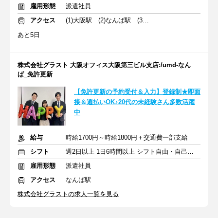
雇用形態
派遣社員
アクセス
(1)大阪駅 (2)なんば駅 (3)神戸三宮駅
あと5日
株式会社グラスト 大阪オフィス大阪第三ビル支店:/umd-なん
ば_免許更新
【免許更新の予約受付＆入力】登録制★即面
接＆週払いOK♪20代の未経験さん多数活躍
中
給与
時給1700円～時給1800円＋交通費一部支給
シフト
週2日以上 1日6時間以上 シフト自由・自己申告
雇用形態
派遣社員
アクセス
なんば駅
株式会社グラストの求人一覧を見る