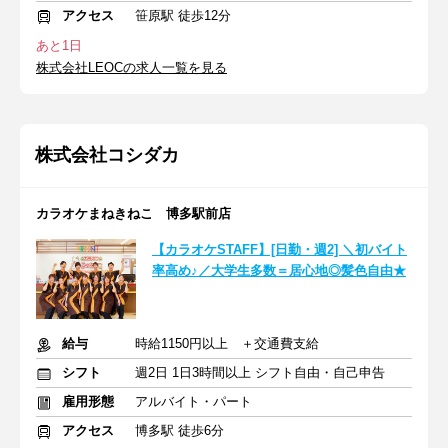
アクセス
笹原駅 徒歩12分
あと1日
株式会社LEOCの求人一覧を見る
株式会社コシダカ
カラオケまねきねこ 博多駅前店
【カラオケSTAFF】[日勤・週2] ＼初バイト
率高め♪／大学生多数＝居心地◎髪色自由★
給与
時給1150円以上 ＋交通費支給
シフト
週2日 1日3時間以上 シフト自由・自己申告
雇用形態
アルバイト・パート
アクセス
博多駅 徒歩6分