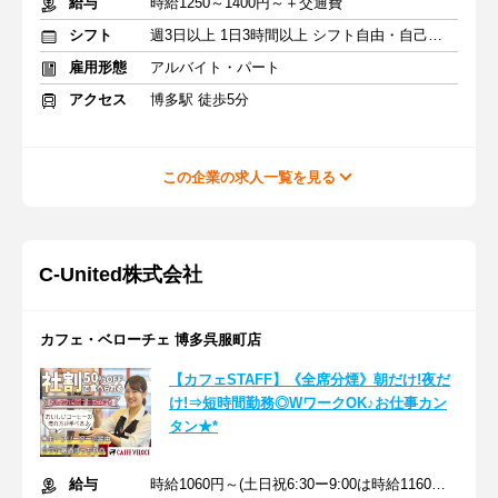
給与
時給1250～1400円～＋交通費
シフト
週3日以上 1日3時間以上 シフト自由・自己申告
雇用形態
アルバイト・パート
アクセス
博多駅 徒歩5分
この企業の求人一覧を見る
C‐United株式会社
カフェ・ベローチェ 博多呉服町店
【カフェSTAFF】《全席分煙》朝だけ!夜だ
け!⇒短時間勤務◎WワークOK♪お仕事カン
タン★*
給与
時給1060円～(土日祝6:30ー9:00は時給1160円)＋交通費