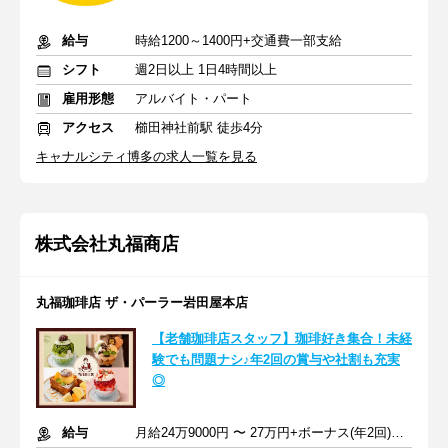
給与
時給1200～1400円+交通費一部支給
シフト
週2日以上 1日4時間以上
雇用形態
アルバイト・パート
アクセス
櫛田神社前駅 徒歩4分
キャナルシティ博多の求人一覧を見る
株式会社丸福商店
丸福珈琲店 ザ・パーラー岩田屋本店
【老舗珈琲店スタッフ】珈琲好き集合！未経
験でも問題ナシ♪年2回の賞与や社割も充実
◎
給与
月給24万9000円 〜 27万円+ボーナス(年2回)+交通費