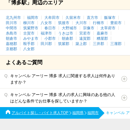
「博多駅」周辺のエリア
北九州市
福岡市
大牟田市
久留米市
直方市
飯塚市
田川市
柳川市
八女市
筑後市
大川市
行橋市
豊前市
中間市
筑紫野市
春日市
大野城市
宗像市
太宰府市
糸島市
古賀市
福津市
うきは市
宮若市
嘉麻市
朝倉市
みやま市
小郡市
朝倉郡
遠賀郡
糟屋郡
嘉穂郡
鞍手郡
田川郡
筑紫郡
築上郡
三井郡
三潴郡
京都郡
八女郡
よくあるご質問
キャンベル アーリー 博多 求人に関連する求人は何件あり
ますか？
キャンベル アーリー 博多 求人の求人に興味のある他の人
はどんな条件でお仕事を探していますか？
アルバイト探し・バイト求人TOP
福岡県
福岡市
キャンベル 