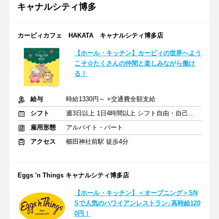
キャナルシティ博多
カービィカフェ HAKATA キャナルシティ博多店
【ホール・キッチン】カービィの世界へよう
こそ☆たくさんの仲間と楽しみながら働け
る！
給与
時給1330円～ +交通費全額支給
シフト
週3日以上 1日4時間以上 シフト自由・自己申告
雇用形態
アルバイト・パート
アクセス
櫛田神社前駅 徒歩4分
Eggs 'n Things キャナルシティ博多店
【ホール・キッチン】＜オープニング＞SN
Sで人気のハワイアンレストラン♪高時給120
0円！