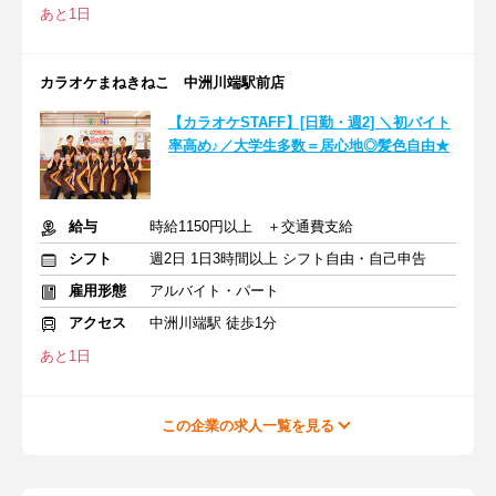
あと1日
カラオケまねきねこ 中洲川端駅前店
【カラオケSTAFF】[日勤・週2] ＼初バイト
率高め♪／大学生多数＝居心地◎髪色自由★
給与
時給1150円以上 ＋交通費支給
シフト
週2日 1日3時間以上 シフト自由・自己申告
雇用形態
アルバイト・パート
アクセス
中洲川端駅 徒歩1分
あと1日
この企業の求人一覧を見る