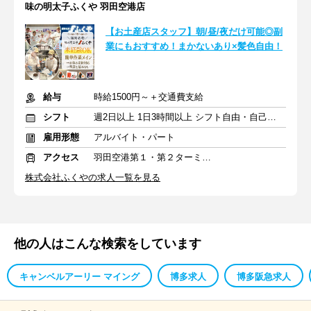
味の明太子ふくや 羽田空港店
【お土産店スタッフ】朝/昼/夜だけ可能◎副
業にもおすすめ！まかないあり×髪色自由！
給与
時給1500円～＋交通費支給
シフト
週2日以上 1日3時間以上 シフト自由・自己申告
雇用形態
アルバイト・パート
アクセス
羽田空港第１・第２ターミナル(京急)駅 徒歩0分
株式会社ふくやの求人一覧を見る
他の人はこんな検索をしています
キャンベルアーリー マイング
博多求人
博多阪急求人