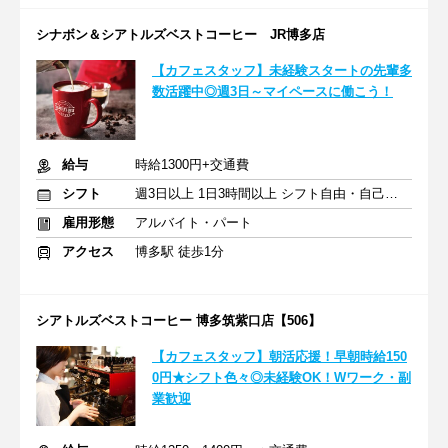
シナボン＆シアトルズベストコーヒー JR博多店
【カフェスタッフ】未経験スタートの先輩多
数活躍中◎週3日～マイペースに働こう！
給与
時給1300円+交通費
シフト
週3日以上 1日3時間以上 シフト自由・自己申告
雇用形態
アルバイト・パート
アクセス
博多駅 徒歩1分
シアトルズベストコーヒー 博多筑紫口店【506】
【カフェスタッフ】朝活応援！早朝時給150
0円★シフト色々◎未経験OK！Wワーク・副
業歓迎