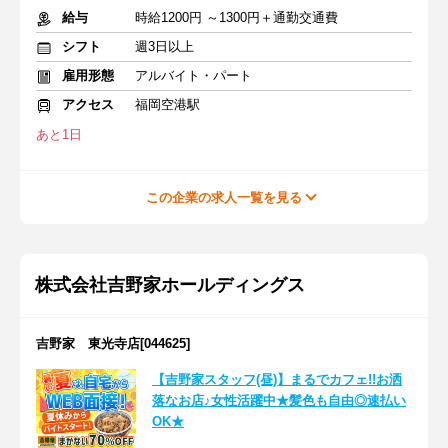
給与
時給1200円 ～1300円＋通勤交通費
シフト
週3日以上
雇用形態
アルバイト・パート
アクセス
福岡空港駅
あと1日
この企業の求人一覧を見る
株式会社吉野家ホールディングス
吉野家 東光寺店[044625]
【吉野家スタッフ(昼)】まるでカフェ!!お洒
落なお店♪女性活躍中★髪色も自由◎速払い
OK★