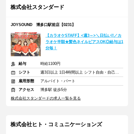
株式会社スタンダード
JOYSOUND 博多口駅前店【0231】
【カラオケSTAFF】<週3～>＼日払い!!／カ
ラオケ半額★髪色ネイルピアスOK◎給与は1
分毎！
給与
時給1100円
シフト
週3日以上 1日4時間以上 シフト自由・自己申告
雇用形態
アルバイト・パート
アクセス
博多駅 徒歩5分
株式会社スタンダードの求人一覧を見る
株式会社ヒト・コミュニケーションズ