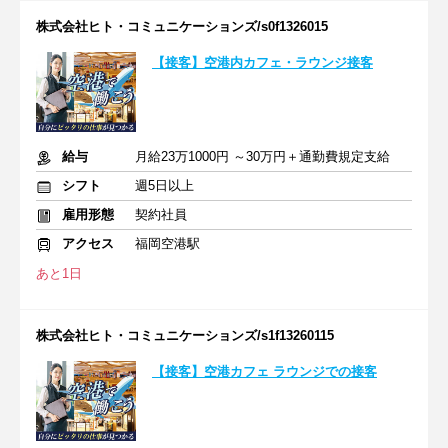
株式会社ヒト・コミュニケーションズ/s0f1326015
【接客】空港内カフェ・ラウンジ接客
給与
月給23万1000円 ～30万円＋通勤費規定支給
シフト
週5日以上
雇用形態
契約社員
アクセス
福岡空港駅
あと1日
株式会社ヒト・コミュニケーションズ/s1f13260115
【接客】空港カフェ ラウンジでの接客