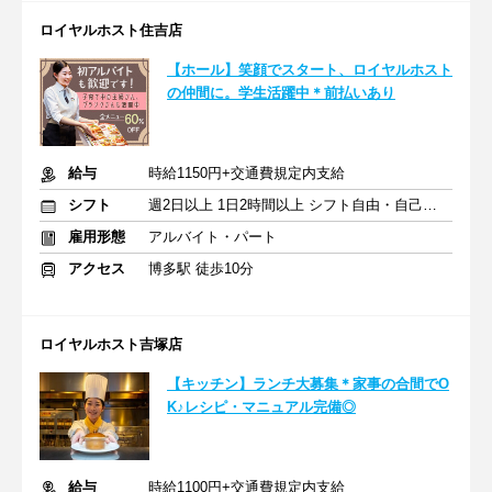
ロイヤルホスト住吉店
【ホール】笑顔でスタート、ロイヤルホスト
の仲間に。学生活躍中＊前払いあり
給与
時給1150円+交通費規定内支給
シフト
週2日以上 1日2時間以上 シフト自由・自己申告
雇用形態
アルバイト・パート
アクセス
博多駅 徒歩10分
ロイヤルホスト吉塚店
【キッチン】ランチ大募集＊家事の合間でO
K♪レシピ・マニュアル完備◎
給与
時給1100円+交通費規定内支給