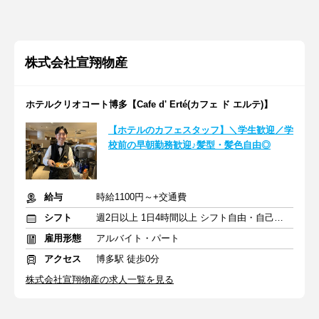
株式会社宣翔物産
ホテルクリオコート博多【Cafe d' Erté(カフェ ド エルテ)】
【ホテルのカフェスタッフ】＼学生歓迎／学
校前の早朝勤務歓迎♪髪型・髪色自由◎
給与
時給1100円～+交通費
シフト
週2日以上 1日4時間以上 シフト自由・自己申告
雇用形態
アルバイト・パート
アクセス
博多駅 徒歩0分
株式会社宣翔物産の求人一覧を見る