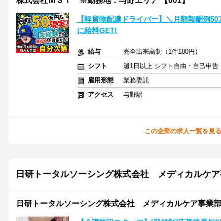
株式会社ＭＳＴ ※勤務地：与野エリア 【001】
【軽貨物配達ドライバー】＼月額報酬例50
に給料GET!
給与
完全出来高制（1件180円）
シフト
週1日以上 シフト自由・自己申告
雇用形態
業務委託
アクセス
与野駅
この企業の求人一覧を見
日研トータルソーシング株式会社 メディカルケア
日研トータルソーシング株式会社 メディカルケア事業部