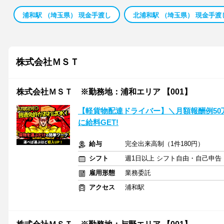
浦和駅 （埼玉県） 現金手渡し
北浦和駅 （埼玉県） 現金手渡
株式会社ＭＳＴ
株式会社ＭＳＴ ※勤務地：浦和エリア 【001】
【軽貨物配達ドライバー】＼月額報酬例50
に給料GET!
給与
完全出来高制（1件180円）
シフト
週1日以上 シフト自由・自己申告
雇用形態
業務委託
アクセス
浦和駅