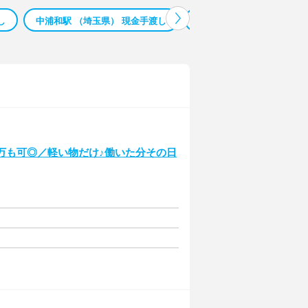
し
中浦和駅 （埼玉県） 現金手渡し
東浦和駅 （埼玉県） 現金
万も可◎／軽い物だけ♪働いた分その日