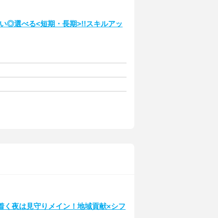
い◎選べる<短期・長期>!!スキルアッ
ち着く夜は見守りメイン！地域貢献×シフ