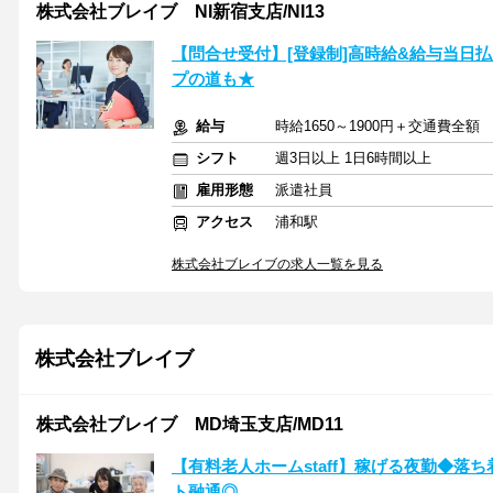
株式会社ブレイブ NI新宿支店/NI13
【問合せ受付】[登録制]高時給&給与当日払
プの道も★
給与
時給1650～1900円＋交通費全額
シフト
週3日以上 1日6時間以上
雇用形態
派遣社員
アクセス
浦和駅
株式会社ブレイブの求人一覧を見る
株式会社ブレイブ
株式会社ブレイブ MD埼玉支店/MD11
【有料老人ホームstaff】稼げる夜勤◆落
ト融通◎