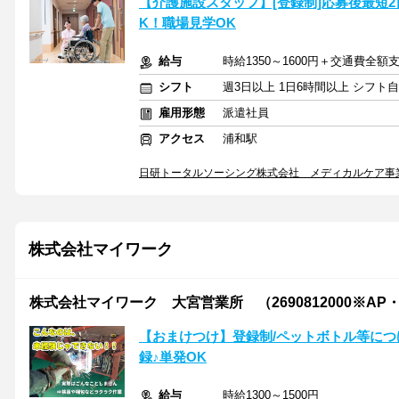
【介護施設スタッフ】[登録制]応募後最短2
K！職場見学OK
給与
時給1350～1600円＋交通費全額
シフト
週3日以上 1日6時間以上 シフト
雇用形態
派遣社員
アクセス
浦和駅
日研トータルソーシング株式会社 メディカルケア事
株式会社マイワーク
株式会社マイワーク 大宮営業所 （2690812000※AP
【おまけつけ】登録制/ペットボトル等につ
録♪単発OK
給与
時給1300～1500円