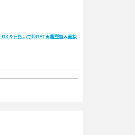
日～OK＆日払いで即GET★履歴書＆面接