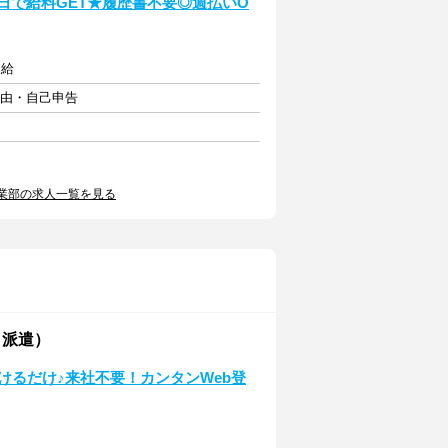
日で給料GET★履歴書不要◎週払いO
支給
自由・自己申告
業部の求人一覧を見る
・派遣）
けるだけ♪来社不要！カンタンWeb登