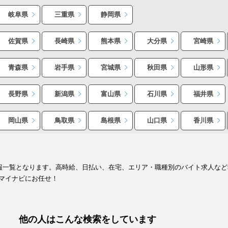
岐阜県
三重県
静岡県
佐賀県
長崎県
熊本県
大分県
宮崎県
青森県
岩手県
宮城県
秋田県
山形県
長野県
新潟県
富山県
石川県
福井県
岡山県
鳥取県
島根県
山口県
香川県
情報一覧となります。高時給、日払い、在宅、エリア・職種別のバイト求人な
マイナビにお任せ！
他の人はこんな検索をしています