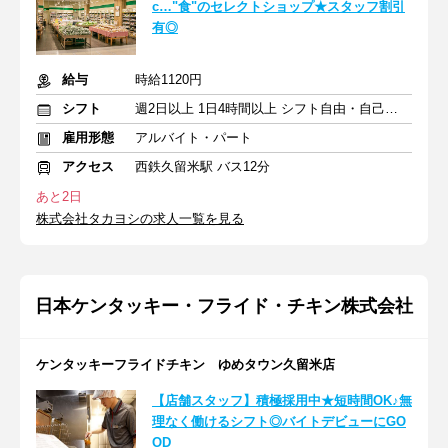
c…"食"のセレクトショップ★スタッフ割引
有◎
給与
時給1120円
シフト
週2日以上 1日4時間以上 シフト自由・自己申告
雇用形態
アルバイト・パート
アクセス
西鉄久留米駅 バス12分
あと2日
株式会社タカヨシの求人一覧を見る
日本ケンタッキー・フライド・チキン株式会社
ケンタッキーフライドチキン ゆめタウン久留米店
【店舗スタッフ】積極採用中★短時間OK♪無
理なく働けるシフト◎バイトデビューにGO
OD