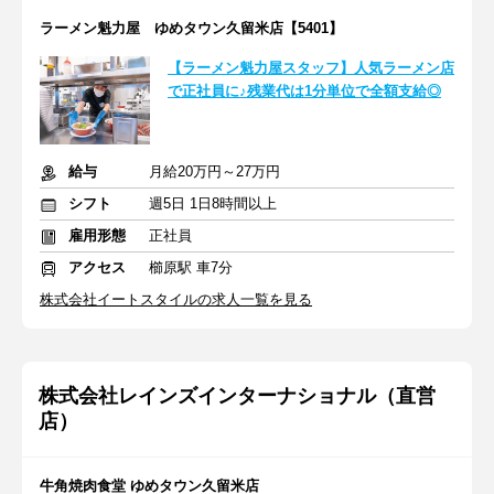
ラーメン魁力屋 ゆめタウン久留米店【5401】
【ラーメン魁力屋スタッフ】人気ラーメン店
で正社員に♪残業代は1分単位で全額支給◎
給与
月給20万円～27万円
シフト
週5日 1日8時間以上
雇用形態
正社員
アクセス
櫛原駅 車7分
株式会社イートスタイルの求人一覧を見る
株式会社レインズインターナショナル（直営
店）
牛角焼肉食堂 ゆめタウン久留米店