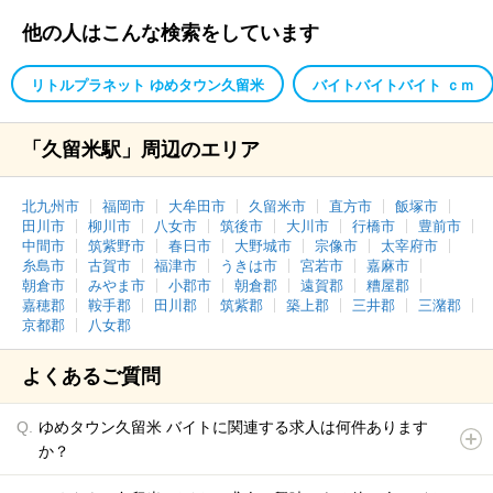
他の人はこんな検索をしています
リトルプラネット ゆめタウン久留米
バイトバイトバイト ｃｍ
「久留米駅」周辺のエリア
北九州市
福岡市
大牟田市
久留米市
直方市
飯塚市
田川市
柳川市
八女市
筑後市
大川市
行橋市
豊前市
中間市
筑紫野市
春日市
大野城市
宗像市
太宰府市
糸島市
古賀市
福津市
うきは市
宮若市
嘉麻市
朝倉市
みやま市
小郡市
朝倉郡
遠賀郡
糟屋郡
嘉穂郡
鞍手郡
田川郡
筑紫郡
築上郡
三井郡
三潴郡
京都郡
八女郡
よくあるご質問
ゆめタウン久留米 バイトに関連する求人は何件あります
か？