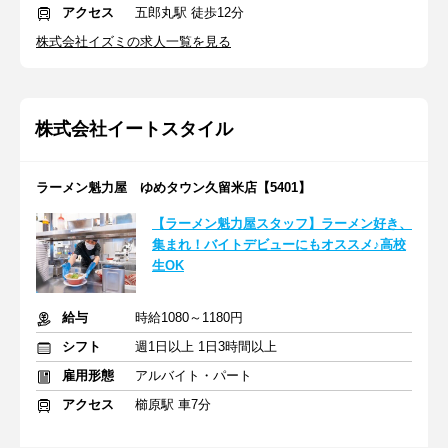
アクセス
五郎丸駅 徒歩12分
株式会社イズミの求人一覧を見る
株式会社イートスタイル
ラーメン魁力屋 ゆめタウン久留米店【5401】
【ラーメン魁力屋スタッフ】ラーメン好き、
集まれ！バイトデビューにもオススメ♪高校
生OK
給与
時給1080～1180円
シフト
週1日以上 1日3時間以上
雇用形態
アルバイト・パート
アクセス
櫛原駅 車7分