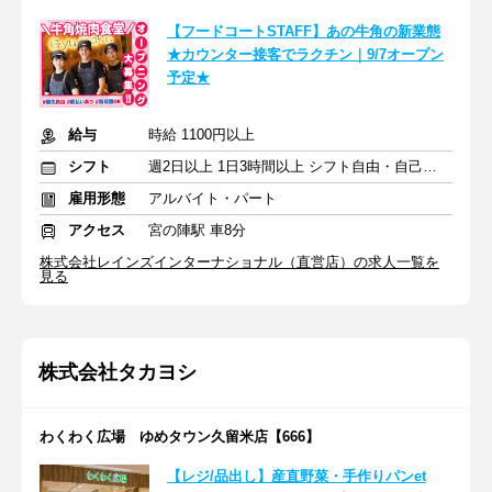
【フードコートSTAFF】あの牛角の新業態
★カウンター接客でラクチン｜9/7オープン
予定★
給与
時給 1100円以上
シフト
週2日以上 1日3時間以上 シフト自由・自己申告
雇用形態
アルバイト・パート
アクセス
宮の陣駅 車8分
株式会社レインズインターナショナル（直営店）の求人一覧を
見る
株式会社タカヨシ
わくわく広場 ゆめタウン久留米店【666】
【レジ/品出し】産直野菜・手作りパンet