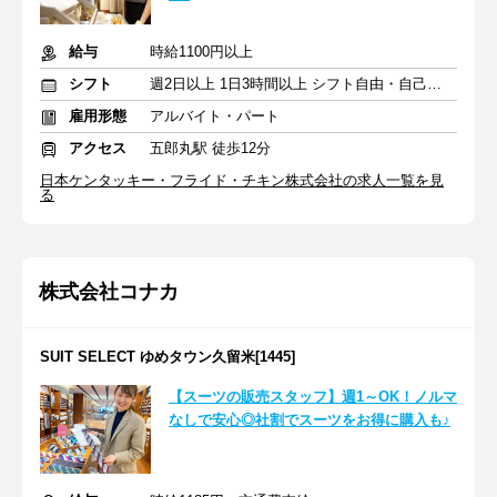
給与
時給1100円以上
シフト
週2日以上 1日3時間以上 シフト自由・自己申告
雇用形態
アルバイト・パート
アクセス
五郎丸駅 徒歩12分
日本ケンタッキー・フライド・チキン株式会社の求人一覧を見
る
株式会社コナカ
SUIT SELECT ゆめタウン久留米[1445]
【スーツの販売スタッフ】週1～OK！ノルマ
なしで安心◎社割でスーツをお得に購入も♪