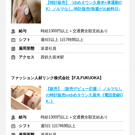
【時計販売】〈ゆめタウン久留米×車通勤O
K〉ノルマなし♪時計販売/毎週がお給料日♪
給与
時給1300円以上＋交通費全額支給あり
シフト
週4日以上 1日7時間以上
雇用形態
派遣社員
アクセス
西鉄久留米駅
ファッション人材リンク株式会社【FJLFUKUOKA】
【販売】〈販売デビュー応援♪〉ノルマなし
の時計販売inゆめタウン久留米《電話登録O
K♪》
給与
時給1300円以上＋交通費全額支給あり
シフト
週5日 1日7時間以上
雇用形態
派遣社員