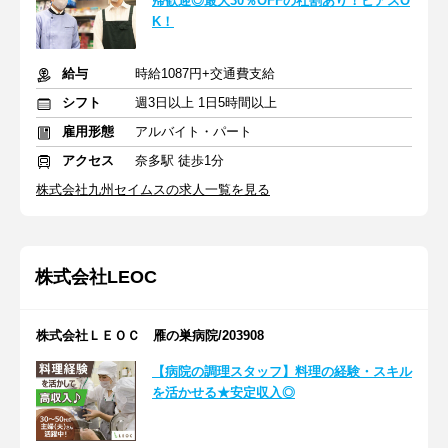
帰歓迎◎最大30％OFFの社割あり！ピアスO
K！
給与
時給1087円+交通費支給
シフト
週3日以上 1日5時間以上
雇用形態
アルバイト・パート
アクセス
奈多駅 徒歩1分
株式会社九州セイムスの求人一覧を見る
株式会社LEOC
株式会社ＬＥＯＣ 雁の巣病院/203908
【病院の調理スタッフ】料理の経験・スキル
を活かせる★安定収入◎