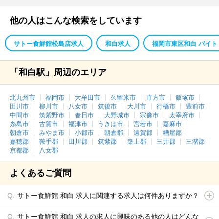
他の人はこんな検索をしています
サトー食鮮館松島店求人
和白求人
福岡市東区和白 バイト
「和白駅」周辺のエリア
北九州市
福岡市
大牟田市
久留米市
直方市
飯塚市
田川市
柳川市
八女市
筑後市
大川市
行橋市
豊前市
中間市
筑紫野市
春日市
大野城市
宗像市
太宰府市
糸島市
古賀市
福津市
うきは市
宮若市
嘉麻市
朝倉市
みやま市
小郡市
朝倉郡
遠賀郡
糟屋郡
嘉穂郡
鞍手郡
田川郡
筑紫郡
築上郡
三井郡
三潴郡
京都郡
八女郡
よくあるご質問
サトー食鮮館 和白 求人に関連する求人は何件ありますか？
サトー食鮮館 和白 求人の求人に興味のある他の人はどんな