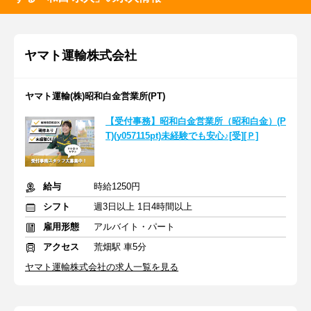
ヤマト運輸株式会社
ヤマト運輸(株)昭和白金営業所(PT)
【受付事務】昭和白金営業所（昭和白金）(P
T)(y057115pt)未経験でも安心♪[受][Ｐ]
給与
時給1250円
シフト
週3日以上 1日4時間以上
雇用形態
アルバイト・パート
アクセス
荒畑駅 車5分
ヤマト運輸株式会社の求人一覧を見る