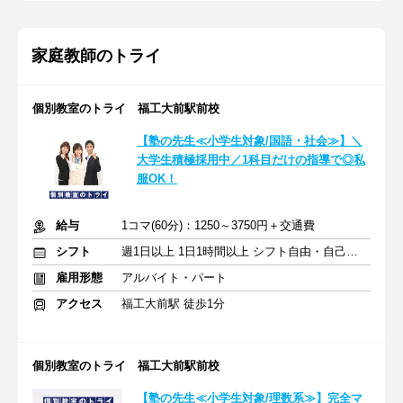
家庭教師のトライ
個別教室のトライ 福工大前駅前校
【塾の先生≪小学生対象/国語・社会≫】＼
大学生積極採用中／1科目だけの指導で◎私
服OK！
給与
1コマ(60分)：1250～3750円＋交通費
シフト
週1日以上 1日1時間以上 シフト自由・自己申告
雇用形態
アルバイト・パート
アクセス
福工大前駅 徒歩1分
個別教室のトライ 福工大前駅前校
【塾の先生≪小学生対象/理数系≫】完全マ