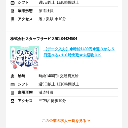
シフト
週5日以上 1日8時間以上
雇用形態
派遣社員
アクセス
雁ノ巣駅 車10分
株式会社スタッフサービス/61-04424504
【データ入力】◆時給1400円◆週３から５
日選べる●１０時出勤★未経験ＯＫ
給与
時給1400円+交通費支給
シフト
週5日以上 1日6時間以上
雇用形態
派遣社員
アクセス
三苫駅 徒歩10分
この企業の求人一覧を見る