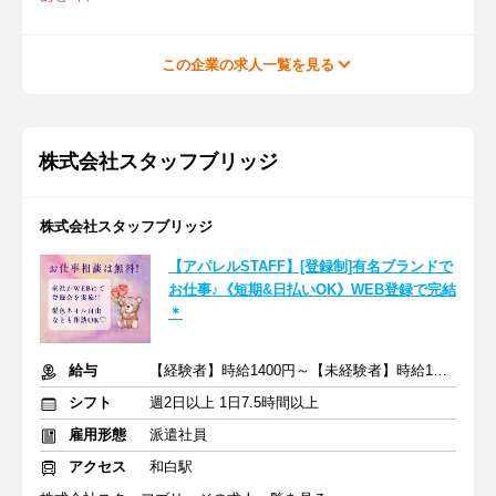
この企業の求人一覧を見る
株式会社スタッフブリッジ
株式会社スタッフブリッジ
【アパレルSTAFF】[登録制]有名ブランドで
お仕事♪《短期&日払いOK》WEB登録で完結
＊
給与
【経験者】時給1400円～【未経験者】時給1300円～＋交通費全額
シフト
週2日以上 1日7.5時間以上
雇用形態
派遣社員
アクセス
和白駅