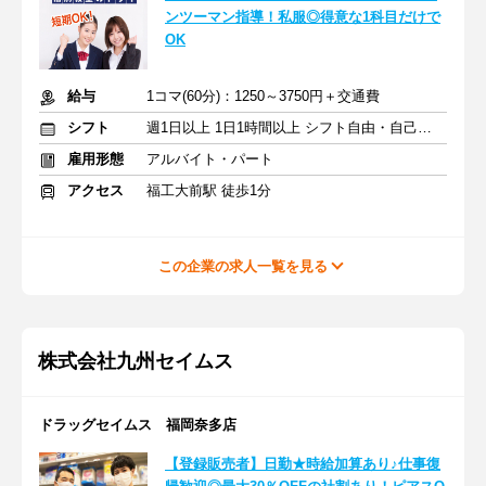
ンツーマン指導！私服◎得意な1科目だけで
OK
給与
1コマ(60分)：1250～3750円＋交通費
シフト
週1日以上 1日1時間以上 シフト自由・自己申告
雇用形態
アルバイト・パート
アクセス
福工大前駅 徒歩1分
この企業の求人一覧を見る
株式会社九州セイムス
ドラッグセイムス 福岡奈多店
【登録販売者】日勤★時給加算あり♪仕事復