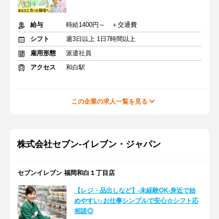
給与
時給1400円～ ＋交通費
シフト
週3日以上 1日7時間以上
雇用形態
派遣社員
アクセス
和白駅
この企業の求人一覧を見る
株式会社セブン-イレブン・ジャパン
セブンイレブン 福岡和白１丁目店
【レジ・品出しなど】-未経験OK-身近で始
めやすい♪お仕事シンプルで安心☆シフト応
相談◎