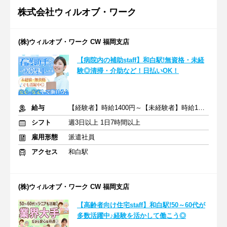
株式会社ウィルオブ・ワーク
(株)ウィルオブ・ワーク CW 福岡支店
【病院内の補助staff】和白駅!無資格・未経
験◎清掃・介助など！日払いOK！
給与
【経験者】時給1400円～【未経験者】時給1350円～ ＋交通費
シフト
週3日以上 1日7時間以上
雇用形態
派遣社員
アクセス
和白駅
(株)ウィルオブ・ワーク CW 福岡支店
【高齢者向け住宅staff】和白駅!50～60代が
多数活躍中♪経験を活かして働こう◎