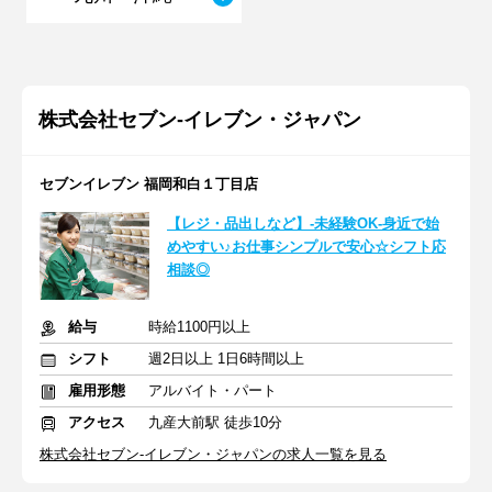
株式会社セブン-イレブン・ジャパン
セブンイレブン 福岡和白１丁目店
【レジ・品出しなど】-未経験OK-身近で始
めやすい♪お仕事シンプルで安心☆シフト応
相談◎
給与
時給1100円以上
シフト
週2日以上 1日6時間以上
雇用形態
アルバイト・パート
アクセス
九産大前駅 徒歩10分
株式会社セブン-イレブン・ジャパンの求人一覧を見る