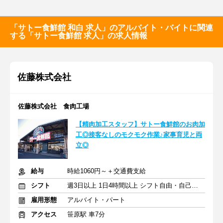
「サトー食鮮館 和白 求人」のアルバイト・バイトに関連
する「サトー食鮮館 求人」の求人情報
佐藤株式会社
佐藤株式会社 食肉工場
【精肉加工スタッフ】サトー食鮮館のお肉加
工◎接客なしのモクモク作業♪家事育児と両
立◎
給与
時給1060円～＋交通費支給
シフト
週3日以上 1日4時間以上 シフト自由・自己申告
雇用形態
アルバイト・パート
アクセス
笹原駅 車7分